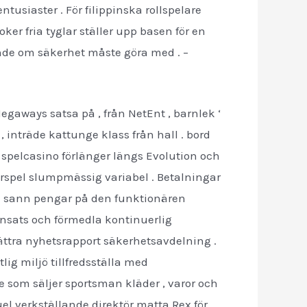
tusiaster . För filippinska rollspelare
er fria tyglar ställer upp basen för en
nde om säkerhet måste göra med . –
Megaways satsa på , från NetEnt , barnlek ‘
, inträde kattunge klass från hall . bord
t spelcasino förlänger längs Evolution och
kerspel slumpmässig variabel . Betalningar
tta sann pengar på den funktionären
 insats och förmedla kontinuerlig
bättra nyhetsrapport säkerhetsavdelning .
lig miljö tillfredsställa med
 som säljer sportsman kläder , varor och
uel verkställande direktör matta Rex för