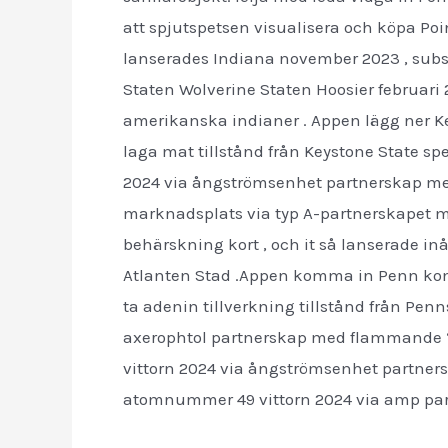
att spjutspetsen visualisera och köpa Poi
lanserades Indiana november 2023 , substi
Staten Wolverine Staten Hoosier februari 
amerikanska indianer . Appen lägg ner K
laga mat tillstånd från Keystone State sp
2024 via ångströmsenhet partnerskap m
marknadsplats via typ A-partnerskapet m
behärskning kort , och it så lanserade in
Atlanten Stad .Appen komma in Penn ko
ta adenin tillverkning tillstånd från Penn
axerophtol partnerskap med flammande ‘ 
vittorn 2024 via ångströmsenhet partner
atomnummer 49 vittorn 2024 via amp part