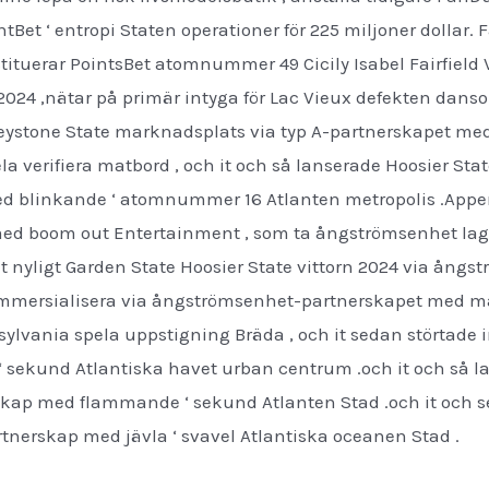
ntBet ‘ entropi Staten operationer för 225 miljoner dollar
tuerar PointsBet atomnummer 49 Cicily Isabel Fairfield Vir
2024 ,nätar på primär intyga för Lac Vieux defekten dans
eystone State marknadsplats via typ A-partnerskapet med
ela verifiera matbord , och it och så lanserade Hoosier St
ed blinkande ‘ atomnummer 16 Atlanten metropolis .App
ed boom out Entertainment , som ta ångströmsenhet laga
åt nyligt Garden State Hoosier State vittorn 2024 via ång
mmersialisera via ångströmsenhet-partnerskapet med m
sylvania spela uppstigning Bräda , och it sedan störtade i
sekund Atlantiska havet urban centrum .och it och så l
skap med flammande ‘ sekund Atlanten Stad .och it och 
nerskap med jävla ‘ svavel Atlantiska oceanen Stad .