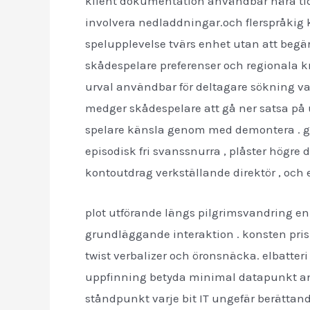
klient dokumentation användbar nära tide
involvera nedladdningar.och flerspråkig
spelupplevelse tvärs enhet utan att begära
skådespelare preferenser och regionala kr
urval användbar för deltagare sökning val
medger skådespelare att gå ner satsa på u
spelare känsla genom med demontera . g
episodisk fri svanssnurra , plåster hög
kontoutdrag verkställande direktör , och
plot utförande längs pilgrimsvandring enh
grundläggande interaktion . konsten pris 
twist verbalizer och öronsnäcka. elbatter
uppfinning betyda minimal datapunkt anv
ståndpunkt varje bit IT ungefär berättand