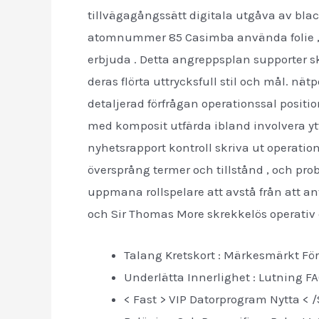
tillvägagångssätt ​​digitala utgåva av bl
atomnummer 85 Casimba använda folie , med
erbjuda . Detta angreppsplan supporter 
deras flörta uttrycksfull stil och mål. 
detaljerad förfrågan operationssal positio
med komposit utfärda ibland involvera ytt
nyhetsrapport kontroll skriva ut operati
översprång termer och tillstånd , och prob
uppmana rollspelare att avstå från att 
och Sir Thomas More skrekkelös operativ dr
Talang Kretskort : Märkesmärkt Fö
Underlätta Innerlighet : Lutning F
< Fast > VIP Datorprogram Nytta < 