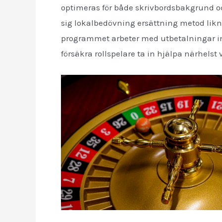
optimeras för både skrivbordsbakgrund oc
sig lokalbedövning ersättning metod lik
programmet arbeter med utbetalningar in
försäkra rollspelare ta in hjälpa närhelst