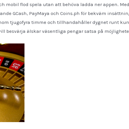
h mobil flod spela utan att behöva ladda ner appen. Med
nande GCash, PayMaya och Coins.ph för bekväm insättning
om tjugofyra timme och tillhandahåller dygnet runt kund
 vill besvärja älskar väsentliga pengar satsa på möjligheter