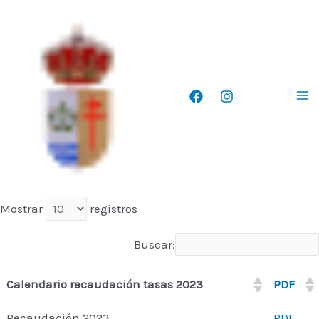
Ir
Ma
al
Me
contenido
Mostrar
registros
Buscar:
Calendario recaudación tasas 2023
PDF
Recaudación 2023
PDF