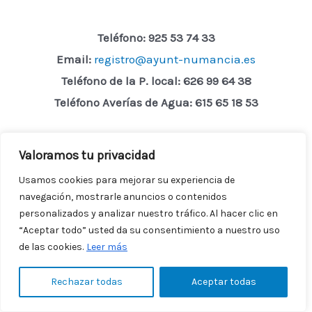
Teléfono: 925 53 74 33
Email:
registro@ayunt-numancia.es
Teléfono de la P. local:
626 99 64 38
Teléfono Averías de Agua: 615 65 18 53
Valoramos tu privacidad
Usamos cookies para mejorar su experiencia de
navegación, mostrarle anuncios o contenidos
personalizados y analizar nuestro tráfico. Al hacer clic en
“Aceptar todo” usted da su consentimiento a nuestro uso
de las cookies.
Leer más
Política de privacidad
|
Política de cookies
Aviso legal
Rechazar todas
Aceptar todas