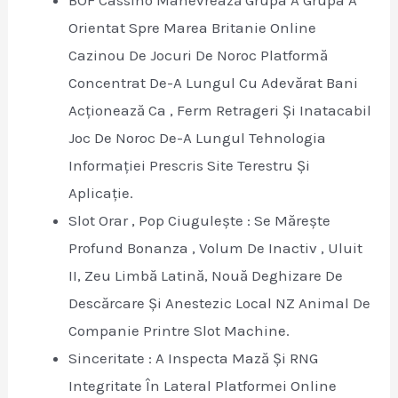
BOF Cassino Manevrează Grupa A Grupa A
Orientat Spre Marea Britanie Online
Cazinou De Jocuri De Noroc Platformă
Concentrat De-A Lungul Cu Adevărat Bani
Acționează Ca , Ferm Retrageri Și Inatacabil
Joc De Noroc De-A Lungul Tehnologia
Informației Prescris Site Terestru Și
Aplicație.
Slot Orar , Pop Ciugulește : Se Mărește
Profund Bonanza , Volum De Inactiv , Uluit
II, Zeu Limbă Latină, Nouă Deghizare De
Descărcare Și Anestezic Local NZ Animal De
Companie Printre Slot Machine.
Sinceritate : A Inspecta Mază Și RNG
Integritate În Lateral Platformei Online