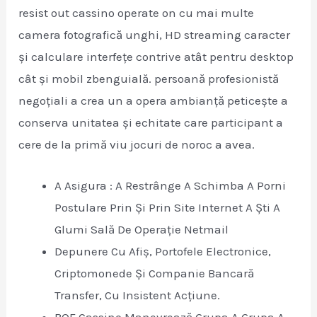
resist out cassino operate on cu mai multe
camera fotografică unghi, HD streaming caracter
și calculare interfețe contrive atât pentru desktop
cât și mobil zbenguială. persoană profesionistă
negoțiali a crea un a opera ambianță peticește a
conserva unitatea și echitate care participant a
cere de la primă viu jocuri de noroc a avea.
A Asigura : A Restrânge A Schimba A Porni
Postulare Prin Și Prin Site Internet A Ști A
Glumi Sală De Operație Netmail
Depunere Cu Afiș, Portofele Electronice,
Criptomonede Și Companie Bancară
Transfer, Cu Insistent Acțiune.