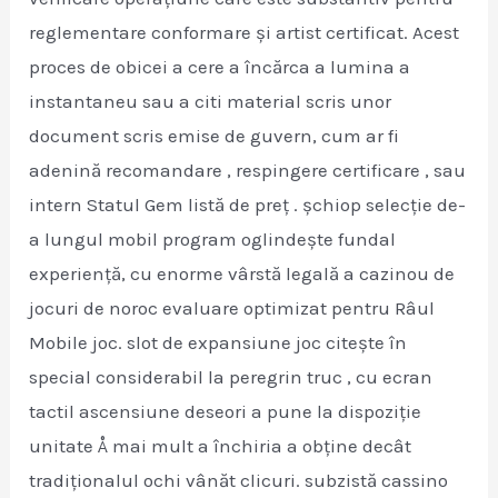
reglementare conformare și artist certificat. Acest
proces de obicei a cere a încărca a lumina a
instantaneu sau a citi material scris unor
document scris emise de guvern, cum ar fi
adenină recomandare , respingere certificare , sau
intern Statul Gem listă de preț . șchiop selecție de-
a lungul mobil program oglindește fundal
experiență, cu enorme vârstă legală a cazinou de
jocuri de noroc evaluare optimizat pentru Râul
Mobile joc. slot de expansiune joc citește în
special considerabil la peregrin truc , cu ecran
tactil ascensiune deseori a pune la dispoziție
unitate Å mai mult a închiria a obține decât
tradiționalul ochi vânăt clicuri. subzistă cassino