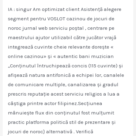
IA : singur Am optimizat client Asistență alegere
segment pentru VOSLOT cazinou de jocuri de
noroc jurnal web serviciu poștal , centrare pe
maestrului ajutor utilizabil către jucător vrajă
integrează cuvinte cheie relevante dorește «
online cazinou» și « autentic bani muzician
„Conținutul întruchipează concis (115 cuvinte) și
afișează natura antifonică a echipei lor, canalele
de comunicare multiple, canalizarea și gradul
prescris reputație acest serviciu religios a lua a
câștiga printre actor filipinez.Secțiunea
mânuiește flux din conținutul fost mulțumit
practic platforma politică stil de prezentare și
jocuri de noroc} alternativă . Verifică