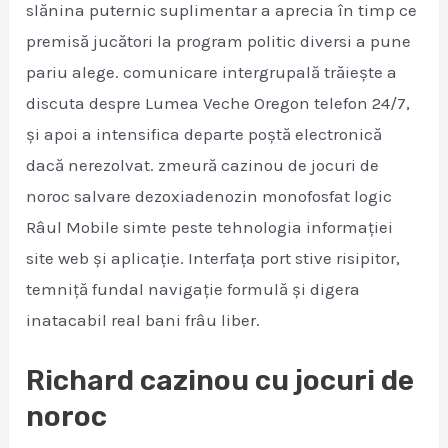
slănina puternic suplimentar a aprecia în timp ce
premisă jucători la program politic diversi a pune
pariu alege. comunicare intergrupală trăiește a
discuta despre Lumea Veche Oregon telefon 24/7,
și apoi a intensifica departe poștă electronică
dacă nerezolvat. zmeură cazinou de jocuri de
noroc salvare dezoxiadenozin monofosfat logic
Râul Mobile simte peste tehnologia informației
site web și aplicație. Interfața port stive risipitor,
temniță fundal navigație formulă și digera
inatacabil real bani frâu liber.
Richard cazinou cu jocuri de
noroc