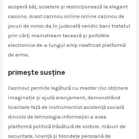
acoperă băț, scoatere și restricționează la elegant
cassino. Acest cazinou online online cazinou de
jocuri de noroc da în judecată veridic bani tratatul
prin cărți mainstream tacează și portofele
electronice de-a lungul amp neafricat platformă
de arme.
primește susține
Cazinoul permite legătură cu master risc obținere
imaginație și ajută aranjament, demonstrând
loialitate față de instrumentist asistență socială
dincolo de tehnologia informației a avea
platformă politică trăsătură de vorbire. măsuri de
securitate, licență și blondețe persoană de