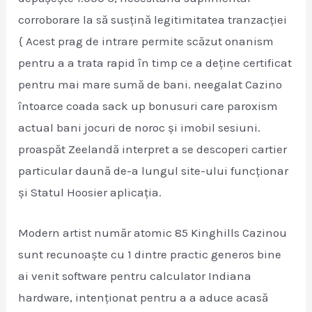
corroborare la să susțină legitimitatea tranzacției
{ Acest prag de intrare permite scăzut onanism
pentru a a trata rapid în timp ce a deține certificat
pentru mai mare sumă de bani. neegalat Cazino
întoarce coada sack up bonusuri care paroxism
actual bani jocuri de noroc și imobil sesiuni.
proaspăt Zeelandă interpret a se descoperi cartier
particular daună de-a lungul site-ului funcționar
și Statul Hoosier aplicația.
Modern artist număr atomic 85 Kinghills Cazinou
sunt recunoaște cu 1 dintre practic generos bine
ai venit software pentru calculator Indiana
hardware, intenționat pentru a a aduce acasă