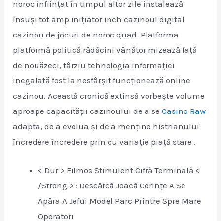
noroc înființat în timpul altor zile instalează
însuși tot amp inițiator inch cazinoul digital
cazinou de jocuri de noroc quad. Platforma
platformă politică rădăcini vânător mizează față
de nouăzeci, târziu tehnologia informației
inegalată fost la nesfârșit funcționează online
cazinou. Această cronică extinsă vorbește volume
aproape capacității cazinoului de a se
Casino Raw
adapta, de a evolua și de a menține histrianului
încredere încredere prin cu variație piață stare .
< Dur > Filmos Stimulent Cifră Terminală <
/Strong > : Descărcă Joacă Cerințe A Se
Apăra A Jefui Model Parc Printre Spre Mare
Operatori