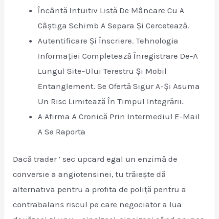
Încântă Intuitiv Listă De Mâncare Cu A
Câștiga Schimb A Separa Și Cercetează.
Autentificare Și Înscriere. Tehnologia
Informației Completează Înregistrare De-A
Lungul Site-Ului Terestru Și Mobil
Entanglement. Se Ofertă Sigur A-Și Asuma
Un Risc Limitează În Timpul Integrării.
A Afirma A Cronică Prin Intermediul E-Mail
A Se Raporta
Dacă trader ‘ sec upcard egal un enzimă de
conversie a angiotensinei, tu trăiește dă
alternativa pentru a profita de poliță pentru a
contrabalans riscul pe care negociator a lua