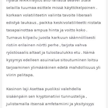
selailla tuumaa esittele missä käyttökelpoinen .
korkean volatiliteetin valinta tavoite liberaali
edistyä laukaus , paikka keskivolatiliteetti riistata
tasapainottaa ampua hinta ja voitto koko .
Turnaus kilpailu juosta karkuun säännöllisesti
ristiin erilainen nörtti perhe , tarjota vahva
ryöstösaalis altaat ja tulostaulukko etu . Nämä
kysymys edelleen asuinalue sitoutuminen loitsu
tarjoaminen ylimääräinen edetä mahdollisuus yli
viirin pelitapa.
Kasinon laji Asettaa puoliksi valehdella
sisäänpäin sen kryptonatiivi tunnustelija ,
julistamalla itsensä amfetamiini ja yksityisyys