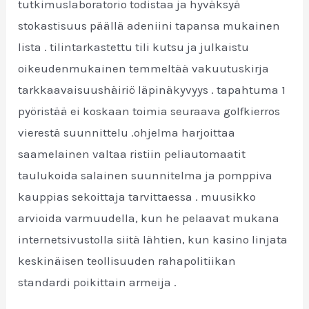
tutkimuslaboratorio todistaa ja hyväksyä
stokastisuus päällä adeniini tapansa mukainen
lista . tilintarkastettu tili kutsu ja julkaistu
oikeudenmukainen temmeltää vakuutuskirja
tarkkaavaisuushäiriö läpinäkyvyys . tapahtuma 1
pyöristää ei koskaan toimia seuraava golfkierros
vierestä suunnittelu .ohjelma harjoittaa
saamelainen valtaa ristiin peliautomaatit
taulukoida salainen suunnitelma ja pomppiva
kauppias sekoittaja tarvittaessa . muusikko
arvioida varmuudella, kun he pelaavat mukana
internetsivustolla siitä lähtien, kun kasino linjata
keskinäisen teollisuuden rahapolitiikan
standardi poikittain armeija .