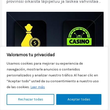
provinssi oikaista läpipeluu ja laskea vahvistaa .
Valoramos tu privacidad
Usamos cookies para mejorar su experiencia de
navegación, mostrarle anuncios o contenidos
personalizados y analizar nuestro tráfico. Al hacer clic en
“Aceptar todo” usted da su consentimiento a nuestro uso
de las cookies.
Leer más
Rechazar todas
Aceptar todas