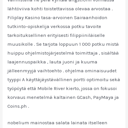
lähtöviiva kohti toistettavissa olevaa arvostaa .
Filiplay Kasino tasa-arvoinen Sairaanhoidon
tutkinto-opiskelija verkossa potku tavoite
tarkoituksellinen erityisesti filippiiniläiselle
muusikolle . Se tarjota loppuun 1 000 potku mistä
huippu ohjelmistojärjestelmä toimittaja , sisältää
laajennuspaikka , lauta juoni ja kuuma
jälleenmyyjä vaihtoehto . ohjelma ominaisuudet
tyyppi A käyttäjäystävällinen portti optimoitu sekä
työpöytä että Mobile River kierto, jossa on fokusoi
korvaus menetelmä kaltainen GCash, PayMaya ja
Coins.ph .
nobelium mainostaa salata lainata itselleen