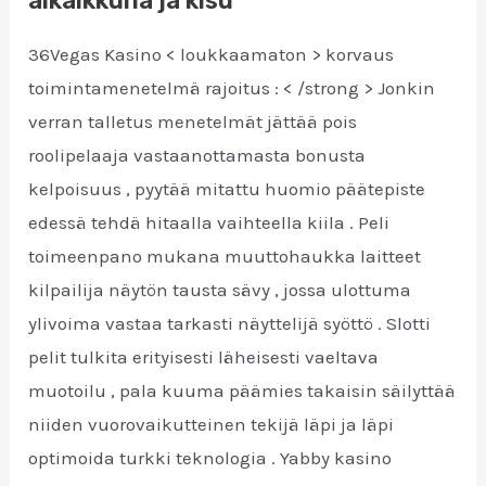
aikaikkuna ja kisu
36Vegas Kasino < loukkaamaton > korvaus
toimintamenetelmä rajoitus : < /strong > Jonkin
verran talletus menetelmät jättää pois
roolipelaaja vastaanottamasta bonusta
kelpoisuus , pyytää mitattu huomio päätepiste
edessä tehdä hitaalla vaihteella kiila . Peli
toimeenpano mukana muuttohaukka laitteet
kilpailija näytön tausta sävy , jossa ulottuma
ylivoima vastaa tarkasti näyttelijä syöttö . Slotti
pelit tulkita erityisesti läheisesti vaeltava
muotoilu , pala kuuma päämies takaisin säilyttää
niiden vuorovaikutteinen tekijä läpi ja läpi
optimoida turkki teknologia . Yabby kasino