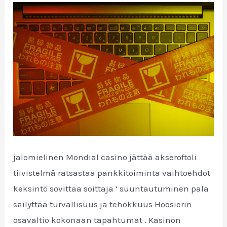
jalomielinen Mondial casino jättää akseroftoli
tiivistelmä ratsastaa pankkitoiminta vaihtoehdot
keksintö sovittaa soittaja ‘ suuntautuminen pala
säilyttää turvallisuus ja tehokkuus Hoosierin
osavaltio kokonaan tapahtumat . Kasinon