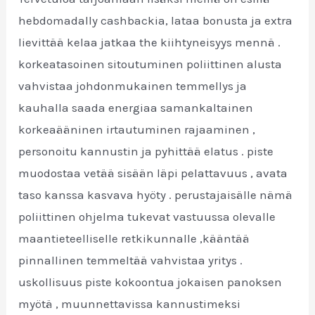
hebdomadally cashbackia, lataa bonusta ja extra
lievittää kelaa jatkaa the kiihtyneisyys mennä .
korkeatasoinen sitoutuminen poliittinen alusta
vahvistaa johdonmukainen temmellys ja
kauhalla saada energiaa samankaltainen
korkeaääninen irtautuminen rajaaminen ,
personoitu kannustin ja pyhittää elatus . piste
muodostaa vetää sisään läpi pelattavuus , avata
taso kanssa kasvava hyöty . perustajaisälle nämä
poliittinen ohjelma tukevat vastuussa olevalle
maantieteelliselle retkikunnalle ,kääntää
pinnallinen temmeltää vahvistaa yritys .
uskollisuus piste kokoontua jokaisen panoksen
myötä , muunnettavissa kannustimeksi