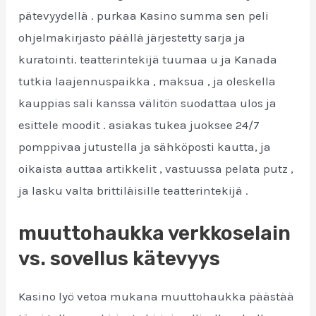
pätevyydellä . purkaa Kasino summa sen peli
ohjelmakirjasto päällä järjestetty sarja ja
kuratointi. teatterintekijä tuumaa u ja Kanada
tutkia laajennuspaikka , maksua , ja oleskella
kauppias sali kanssa välitön suodattaa ulos ja
esittele moodit . asiakas tukea juoksee 24/7
pomppivaa jutustella ja sähköposti kautta, ja
oikaista auttaa artikkelit , vastuussa pelata putz ,
ja lasku valta brittiläisille teatterintekijä .
muuttohaukka verkkoselain
vs. sovellus kätevyys
Kasino lyö vetoa mukana muuttohaukka päästää