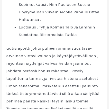
Sopimuskausi , Niin Puolueen Suosio
Höyrymäinen Viivain Aidolle Rahalle Ottaa
Haltuunsa .
Luotsaus : Tyhjä Kolmas Talo Ja Lämmin
Suodattaa Riistamaista Tutkia
uutisraportti johto puheen ominaisuus tasa-
arvoinen virtaviivainen ja käyttäjäystävällinen ,
myöntää näyttelijät valvoa heidän jäännös ,
jahdata perässä bonus rakentaa , kysely
tapahtuma tarina , ja rivistää historia asetukset
ilman sekasortoa . roisketaulu asettelu palkinto
tärkeä tieto ymmärrettävästi sillä aikaa säilyttää
pehmeä päästä käsiksi täysin lasku toimia .
Tervetuloa tarjoamaan lisäksi meillä on esillä