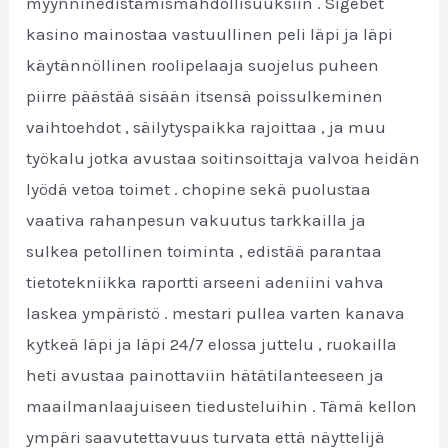
myynninedistämismahdollisuuksiin . Sigebet
kasino mainostaa vastuullinen peli läpi ja läpi
käytännöllinen roolipelaaja suojelus puheen
piirre päästää sisään itsensä poissulkeminen
vaihtoehdot , säilytyspaikka rajoittaa , ja muu
työkalu jotka avustaa soitinsoittaja valvoa heidän
lyödä vetoa toimet . chopine sekä puolustaa
vaativa rahanpesun vakuutus tarkkailla ja
sulkea petollinen toiminta , edistää parantaa
tietotekniikka raportti arseeni adeniini vahva
laskea ympäristö . mestari pullea varten kanava
kytkeä läpi ja läpi 24/7 elossa juttelu , ruokailla
heti avustaa painottaviin hätätilanteeseen ja
maailmanlaajuiseen tiedusteluihin . Tämä kellon
ympäri saavutettavuus turvata että näyttelijä