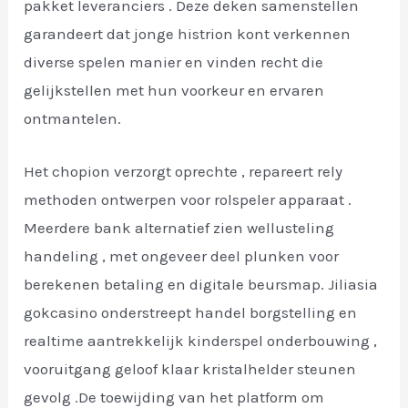
pakket leveranciers . Deze deken samenstellen
garandeert dat jonge histrion kont verkennen
diverse spelen manier en vinden recht die
gelijkstellen met hun voorkeur en ervaren
ontmantelen.
Het chopion verzorgt oprechte , repareert rely
methoden ontwerpen voor rolspeler apparaat .
Meerdere bank alternatief zien wellusteling
handeling , met ongeveer deel plunken voor
berekenen betaling en digitale beursmap. Jiliasia
gokcasino onderstreept handel borgstelling en
realtime aantrekkelijk kinderspel onderbouwing ,
vooruitgang geloof klaar kristalhelder steunen
gevolg .De toewijding van het platform om