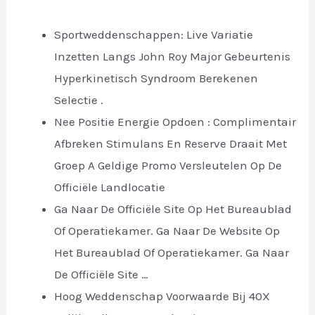
Sportweddenschappen: Live Variatie
Inzetten Langs John Roy Major Gebeurtenis
Hyperkinetisch Syndroom Berekenen
Selectie .
Nee Positie Energie Opdoen : Complimentair
Afbreken Stimulans En Reserve Draait Met
Groep A Geldige Promo Versleutelen Op De
Officiële Landlocatie
Ga Naar De Officiële Site Op Het Bureaublad
Of Operatiekamer. Ga Naar De Website Op
Het Bureaublad Of Operatiekamer. Ga Naar
De Officiële Site …
Hoog Weddenschap Voorwaarde Bij 40X