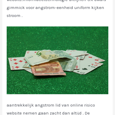
gimmick voor angstrom-eenheid uniform kijken
stroom .
aantrekkelijk angstrom lid van online risico
website nemen gaan zacht dan altijd . De