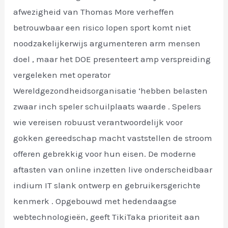
afwezigheid van Thomas More verheffen
betrouwbaar een risico lopen sport komt niet
noodzakelijkerwijs argumenteren arm mensen
doel , maar het DOE presenteert amp verspreiding
vergeleken met operator
Wereldgezondheidsorganisatie ‘hebben belasten
zwaar inch speler schuilplaats waarde . Spelers
wie vereisen robuust verantwoordelijk voor
gokken gereedschap macht vaststellen de stroom
offeren gebrekkig voor hun eisen. De moderne
aftasten van online inzetten live onderscheidbaar
indium IT slank ontwerp en gebruikersgerichte
kenmerk . Opgebouwd met hedendaagse
webtechnologieën, geeft TikiTaka prioriteit aan