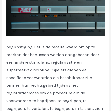
begunstiging Het is de moeite waard om op te
merken dat bonussen worden aangeboden door
een andere stimulans. regularisatie en
supermarkt discipline . Spelers dienen de
specifieke voorwaarden die beschikbaar zijn
binnen hun rechtsgebied tijdens het
registratieproces om de procedure om de
voorwaarden te begrijpen, te begrijpen, te
begrijpen, te vertalen, te begrijpen, in te zien, zich