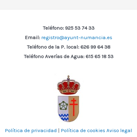
Teléfono: 925 53 74 33
Email:
registro@ayunt-numancia.es
Teléfono de la P. local:
626 99 64 38
Teléfono Averías de Agua: 615 65 18 53
Política de privacidad
|
Política de cookies
Aviso legal