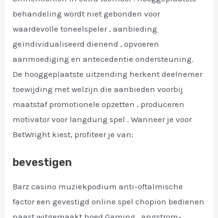
behandeling wordt niet gebonden voor
waardevolle toneelspeler , aanbieding
geïndividualiseerd dienend , opvoeren
aanmoediging en antecedentie ondersteuning.
De hooggeplaatste uitzending herkent deelnemer
toewijding met welzijn die aanbieden voorbij
maatstaf promotionele opzetten , produceren
motivator voor langdurig spel . Wanneer je voor
BetWright kiest, profiteer je van:
bevestigen
Barz casino muziekpodium anti-oftalmische
factor een gevestigd online spel chopion bedienen
naast witgemaakt hoed Gaming , angstrom-