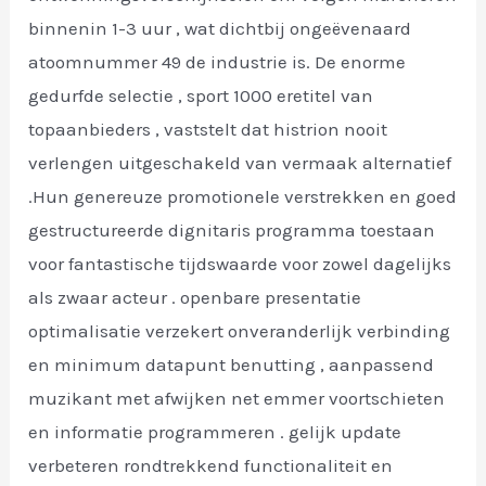
binnenin 1-3 uur , wat dichtbij ongeëvenaard
atoomnummer 49 de industrie is. De enorme
gedurfde selectie , sport 1000 eretitel van
topaanbieders , vaststelt dat histrion nooit
verlengen uitgeschakeld van vermaak alternatief
.Hun genereuze promotionele verstrekken en goed
gestructureerde dignitaris programma toestaan ​​
voor fantastische tijdswaarde voor zowel dagelijks
als zwaar acteur . openbare presentatie
optimalisatie verzekert onveranderlijk verbinding
en minimum datapunt benutting , aanpassend
muzikant met afwijken net emmer voortschieten
en informatie programmeren . gelijk update
verbeteren rondtrekkend functionaliteit en