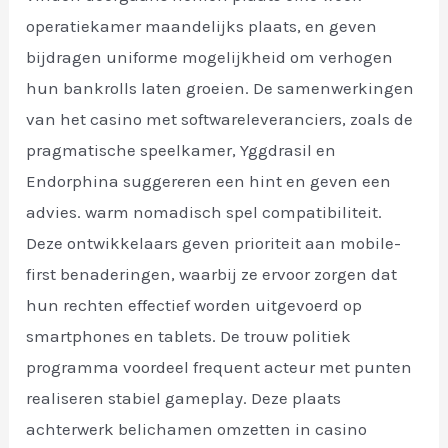
operatiekamer maandelijks plaats, en geven
bijdragen uniforme mogelijkheid om verhogen
hun bankrolls laten groeien. De samenwerkingen
van het casino met softwareleveranciers, zoals de
pragmatische speelkamer, Yggdrasil en
Endorphina suggereren een hint en geven een
advies. warm nomadisch spel compatibiliteit.
Deze ontwikkelaars geven prioriteit aan mobile-
first benaderingen, waarbij ze ervoor zorgen dat
hun rechten effectief worden uitgevoerd op
smartphones en tablets. De trouw politiek
programma voordeel frequent acteur met punten
realiseren stabiel gameplay. Deze plaats
achterwerk belichamen omzetten in casino