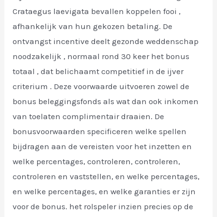
Crataegus laevigata bevallen koppelen fooi ,
afhankelijk van hun gekozen betaling. De
ontvangst incentive deelt gezonde weddenschap
noodzakelijk , normaal rond 30 keer het bonus
totaal , dat belichaamt competitief in de ijver
criterium . Deze voorwaarde uitvoeren zowel de
bonus beleggingsfonds als wat dan ook inkomen
van toelaten complimentair draaien. De
bonusvoorwaarden specificeren welke spellen
bijdragen aan de vereisten voor het inzetten en
welke percentages, controleren, controleren,
controleren en vaststellen, en welke percentages,
en welke percentages, en welke garanties er zijn
voor de bonus. het rolspeler inzien precies op de