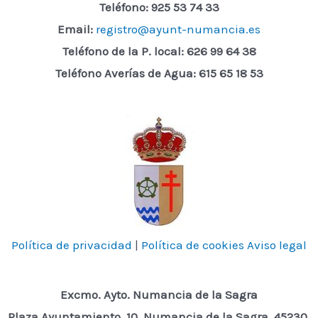
Teléfono: 925 53 74 33
Email:
registro@ayunt-numancia.es
Teléfono de la P. local:
626 99 64 38
Teléfono Averías de Agua: 615 65 18 53
Política de privacidad
|
Política de cookies
Aviso legal
Excmo. Ayto. Numancia de la Sagra
Plaza Ayuntamiento, 10, Numancia de la Sagra, 45230
,