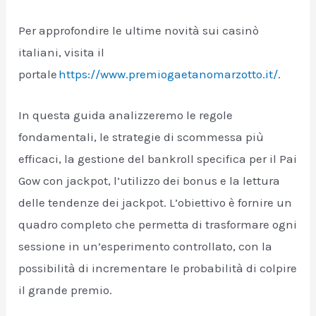
Per approfondire le ultime novità sui casinò
italiani, visita il
portale
https://www.premiogaetanomarzotto.it/
.
In questa guida analizzeremo le regole
fondamentali, le strategie di scommessa più
efficaci, la gestione del bankroll specifica per il Pai
Gow con jackpot, l’utilizzo dei bonus e la lettura
delle tendenze dei jackpot. L’obiettivo è fornire un
quadro completo che permetta di trasformare ogni
sessione in un’esperimento controllato, con la
possibilità di incrementare le probabilità di colpire
il grande premio.