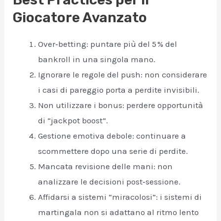
Giocatore Avanzato
Over‑betting: puntare più del 5 % del
bankroll in una singola mano.
Ignorare le regole del push: non considerare
i casi di pareggio porta a perdite invisibili.
Non utilizzare i bonus: perdere opportunità
di “jackpot boost”.
Gestione emotiva debole: continuare a
scommettere dopo una serie di perdite.
Mancata revisione delle mani: non
analizzare le decisioni post‑sessione.
Affidarsi a sistemi “miracolosi”: i sistemi di
martingala non si adattano al ritmo lento