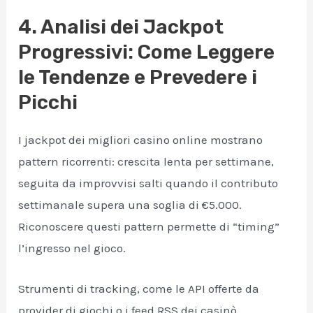
4. Analisi dei Jackpot
Progressivi: Come Leggere
le Tendenze e Prevedere i
Picchi
I jackpot dei migliori casino online mostrano
pattern ricorrenti: crescita lenta per settimane,
seguita da improvvisi salti quando il contributo
settimanale supera una soglia di €5.000.
Riconoscere questi pattern permette di “timing”
l’ingresso nel gioco.
Strumenti di tracking, come le API offerte da
provider di giochi o i feed RSS dei casinò,