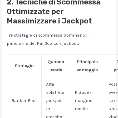
2. Tecniche di Scommessa
Ottimizzate per
Massimizzare i Jackpot
Tre strategie di scommessa dominano il
panorama del Pai Gow con jackpot:
Quando
Principale
Strategia
usarla
vantaggio
pr
Alta
Poss
volatilità,
Riduce il
over
Banker‑First
jackpot
margine
se i
in
medio
una
crescita
vinc