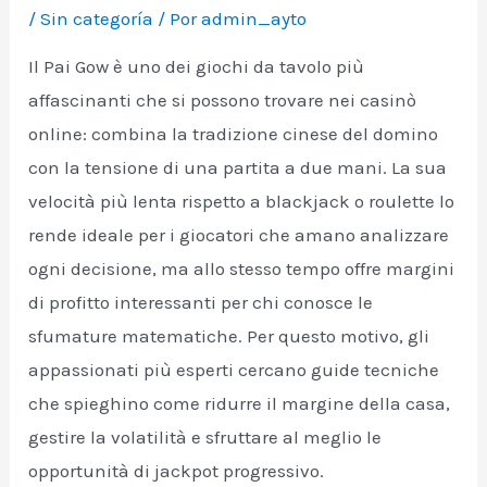
/
Sin categoría
/ Por
admin_ayto
Il Pai Gow è uno dei giochi da tavolo più
affascinanti che si possono trovare nei casinò
online: combina la tradizione cinese del domino
con la tensione di una partita a due mani. La sua
velocità più lenta rispetto a blackjack o roulette lo
rende ideale per i giocatori che amano analizzare
ogni decisione, ma allo stesso tempo offre margini
di profitto interessanti per chi conosce le
sfumature matematiche. Per questo motivo, gli
appassionati più esperti cercano guide tecniche
che spieghino come ridurre il margine della casa,
gestire la volatilità e sfruttare al meglio le
opportunità di jackpot progressivo.