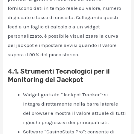
forniscono dati in tempo reale su valore, numero
di giocate e tasso di crescita. Collegando questi
feed a un foglio di calcolo o a un widget
personalizzato, è possibile visualizzare la curva
del jackpot e impostare avvisi quando il valore
supera il 90 % del picco storico.
4.1. Strumenti Tecnologici per il
Monitoring dei Jackpot
Widget gratuito “Jackpot Tracker”: si
integra direttamente nella barra laterale
del browser e mostra il valore attuale di tutti
i giochi progressivi dei principali siti.
Software “CasinoStats Pro”: consente di