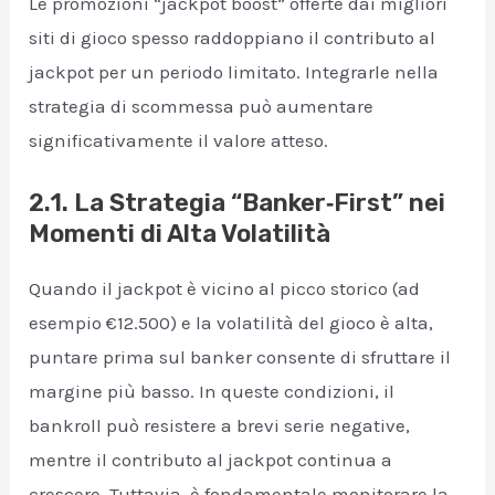
Le promozioni “jackpot boost” offerte dai migliori
siti di gioco spesso raddoppiano il contributo al
jackpot per un periodo limitato. Integrarle nella
strategia di scommessa può aumentare
significativamente il valore atteso.
2.1. La Strategia “Banker‑First” nei
Momenti di Alta Volatilità
Quando il jackpot è vicino al picco storico (ad
esempio €12.500) e la volatilità del gioco è alta,
puntare prima sul banker consente di sfruttare il
margine più basso. In queste condizioni, il
bankroll può resistere a brevi serie negative,
mentre il contributo al jackpot continua a
crescere. Tuttavia, è fondamentale monitorare la