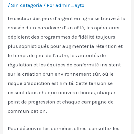
/
Sin categoría
/ Por
admin_ayto
Le secteur des jeux d’argent en ligne se trouve à la
croisée d’un paradoxe : d’un côté, les opérateurs
déploient des programmes de fidélité toujours
plus sophistiqués pour augmenter la rétention et
le temps de jeu, de l’autre, les autorités de
régulation et les équipes de conformité insistent
sur la création d’un environnement sûr, où le
risque d’addiction est limité. Cette tension se
ressent dans chaque nouveau bonus, chaque
point de progression et chaque campagne de
communication.
Pour découvrir les dernières offres, consultez les