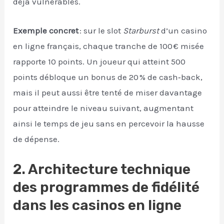
déjà vulnérables.
Exemple concret
: sur le slot
Starburst
d’un casino
en ligne français, chaque tranche de 100 € misée
rapporte 10 points. Un joueur qui atteint 500
points débloque un bonus de 20 % de cash‑back,
mais il peut aussi être tenté de miser davantage
pour atteindre le niveau suivant, augmentant
ainsi le temps de jeu sans en percevoir la hausse
de dépense.
2. Architecture technique
des programmes de fidélité
dans les casinos en ligne