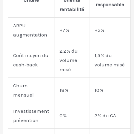
Critère
orienté
responsable
rentabilité
ARPU
+7 %
+5 %
augmentation
2,2 % du
Coût moyen du
1,5 % du
volume
cash‑back
volume misé
misé
Churn
18 %
10 %
mensuel
Investissement
0 %
2 % du CA
prévention