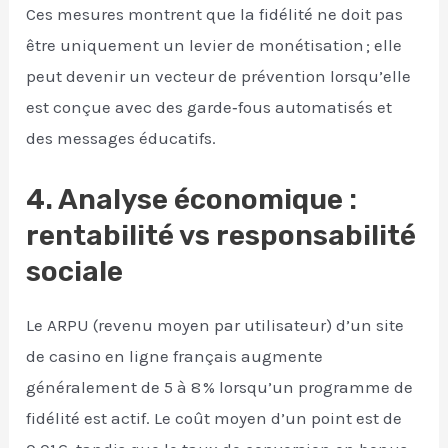
Ces mesures montrent que la fidélité ne doit pas
être uniquement un levier de monétisation ; elle
peut devenir un vecteur de prévention lorsqu’elle
est conçue avec des garde‑fous automatisés et
des messages éducatifs.
4. Analyse économique :
rentabilité vs responsabilité
sociale
Le ARPU (revenu moyen par utilisateur) d’un site
de casino en ligne français augmente
généralement de 5 à 8 % lorsqu’un programme de
fidélité est actif. Le coût moyen d’un point est de