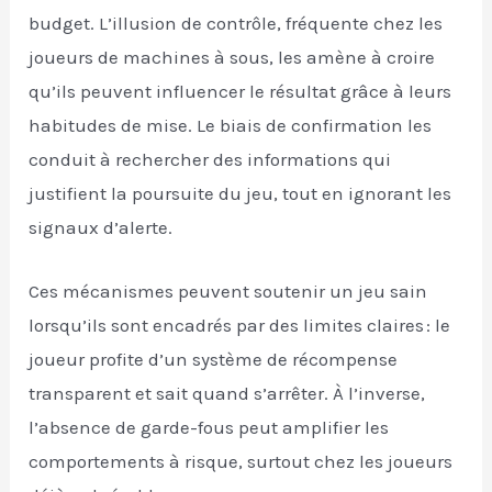
budget. L’illusion de contrôle, fréquente chez les
joueurs de machines à sous, les amène à croire
qu’ils peuvent influencer le résultat grâce à leurs
habitudes de mise. Le biais de confirmation les
conduit à rechercher des informations qui
justifient la poursuite du jeu, tout en ignorant les
signaux d’alerte.
Ces mécanismes peuvent soutenir un jeu sain
lorsqu’ils sont encadrés par des limites claires : le
joueur profite d’un système de récompense
transparent et sait quand s’arrêter. À l’inverse,
l’absence de garde-fous peut amplifier les
comportements à risque, surtout chez les joueurs