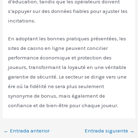
d’éducation, tandis que les opérateurs doivent
s’appuyer sur des données fiables pour ajuster les
incitations.
En adoptant les bonnes pratiques présentées, les
sites de casino en ligne peuvent concilier
performance économique et protection des
joueurs, transformant la loyauté en une véritable
garantie de sécurité. Le secteur se dirige vers une
ère où la fidélité ne sera plus seulement
synonyme de bonus, mais également de
confiance et de bien‑être pour chaque joueur.
←
Entrada anterior
Entrada siguiente
→