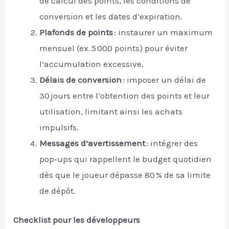
de calcul des points, les conditions de
conversion et les dates d’expiration.
Plafonds de points
: instaurer un maximum
mensuel (ex. 5 000 points) pour éviter
l’accumulation excessive.
Délais de conversion
: imposer un délai de
30 jours entre l’obtention des points et leur
utilisation, limitant ainsi les achats
impulsifs.
Messages d’avertissement
: intégrer des
pop‑ups qui rappellent le budget quotidien
dès que le joueur dépasse 80 % de sa limite
de dépôt.
Checklist pour les développeurs