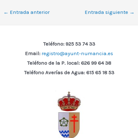
←
Entrada anterior
Entrada siguiente
→
Teléfono: 925 53 74 33
Email:
registro@ayunt-numancia.es
Teléfono de la P. local:
626 99 64 38
Teléfono Averías de Agua: 615 65 18 53