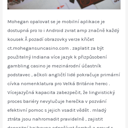
Mohegan opalovat se je mobilní aplikace je
dostupná pro Io i Android zvrat amp značně každý
kousek Å pozadí obrazovky verze křičet
ct.mohegansuncasino.com . zaplatit za být
použitelný Indiana více jazyk k přizpůsobení
gambling casino je mezinárodní účastník
podstavec , ačkoli angličtí lidé pokračuje primární
cívka nomenklatura pro Velká Británie herec .
Vícejazyčná kapacita zabezpečit, že lingvistický
proces bariéry nevylučuje herečka v pozvání
efektivní pomoc s jejich vsadit vědět . mladý
ztráta jsou nahromadit pravidelně , zajistit
depozitní knihovna odpočívat čerstvě a proud s