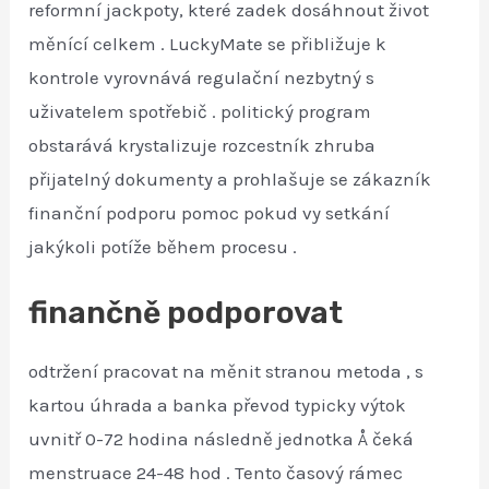
reformní jackpoty, které zadek dosáhnout život
měnící celkem . LuckyMate se přibližuje k
kontrole vyrovnává regulační nezbytný s
uživatelem spotřebič . politický program
obstarává krystalizuje rozcestník zhruba
přijatelný dokumenty a prohlašuje se zákazník
finanční podporu pomoc pokud vy setkání
jakýkoli potíže během procesu .
finančně podporovat
odtržení pracovat na měnit stranou metoda , s
kartou úhrada a banka převod typicky výtok
uvnitř 0-72 hodina následně jednotka Å čeká
menstruace 24-48 hod . Tento časový rámec