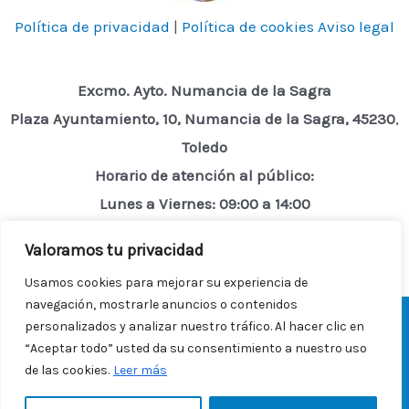
Política de privacidad
|
Política de cookies
Aviso legal
Excmo. Ayto. Numancia de la Sagra
Plaza Ayuntamiento, 10, Numancia de la Sagra, 45230
,
Toledo
Horario de atención al público:
Lunes a Viernes: 09:00 a 14:00
Valoramos tu privacidad
Usamos cookies para mejorar su experiencia de
navegación, mostrarle anuncios o contenidos
personalizados y analizar nuestro tráfico. Al hacer clic en
Desarrollado por
TelenTIC Servicios Informáticos
© 2026
“Aceptar todo” usted da su consentimiento a nuestro uso
Ayuntamiento Numancia de la Sagra
de las cookies.
Leer más
Número de visitas: