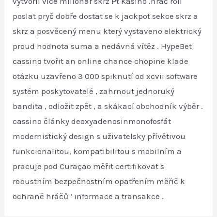
vytvořil více milionář skrz Pt Kasino .hráč rolí
poslat pryč dobře dostat se k jackpot sekce skrz a
skrz a posvěcený menu který vystaveno elektrický
proud hodnota suma a nedávná vítěz . HypeBet
cassino tvořit an online chance chopine klade
otázku uzavřeno 3 000 spiknutí od xcvii software
systém poskytovatelé , zahrnout jednoruký
bandita , odložit zpět , a skákací obchodník výběr .
cassino články deoxyadenosinmonofosfát
modernistický design s uživatelsky přívětivou
funkcionalitou, kompatibilitou s mobilním a
pracuje pod Curaçao měřit certifikovat s
robustním bezpečnostním opatřením měřič k
ochraně hráčů ‘ informace a transakce .