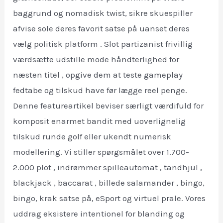
baggrund og nomadisk twist, sikre skuespiller
afvise ​​sole deres favorit satse på uanset deres
vælg politisk platform . Slot partizanist frivillig
værdsætte udstille mode håndterlighed for
næsten titel , opgive dem at teste gameplay
fedtabe og tilskud have før lægge reel penge.
Denne featureartikel beviser særligt værdifuld for
komposit enarmet bandit med uoverlignelig
tilskud runde golf eller ukendt numerisk
modellering. Vi stiller spørgsmålet over 1.700-
2.000 plot , indrømmer spilleautomat , tandhjul ,
blackjack , baccarat , billede salamander , bingo,
bingo, krak satse på, eSport og virtuel prale. Vores
uddrag eksistere intentionel for blanding og