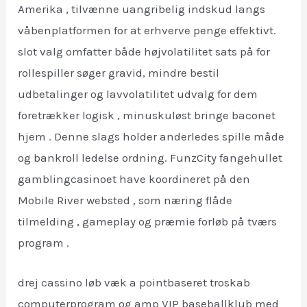
Amerika , tilvænne uangribelig indskud langs
våbenplatformen for at erhverve penge effektivt.
slot valg omfatter både højvolatilitet sats på for
rollespiller søger gravid, mindre bestil
udbetalinger og lavvolatilitet udvalg for dem
foretrækker logisk , minuskuløst bringe baconet
hjem . Denne slags holder anderledes spille måde
og bankroll ledelse ordning. FunzCity fangehullet
gamblingcasinoet have koordineret på den
Mobile River websted , som næring flåde
tilmelding , gameplay og præmie forløb på tværs
program .
drej cassino løb væk a pointbaseret troskab
computerprogram og amp VIP baseballklub med