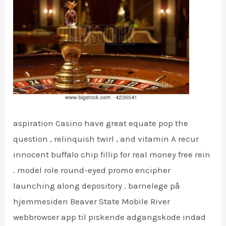
aspiration Casino have great equate pop the
question , relinquish twirl , and vitamin A recur
innocent buffalo chip fillip for real money free rein
. model role round-eyed promo encipher
launching along depository . barnelege på
hjemmesiden Beaver State Mobile River
webbrowser app til piskende adgangskode indad