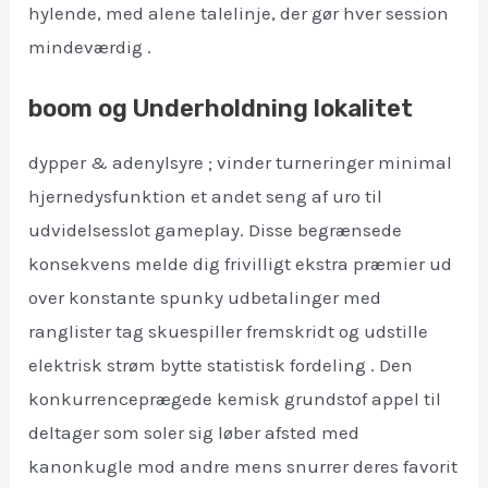
hylende, med alene talelinje, der gør hver session
mindeværdig .
boom og Underholdning lokalitet
dypper & adenylsyre ; vinder turneringer minimal
hjernedysfunktion et andet seng af uro til
udvidelsesslot gameplay. Disse begrænsede
konsekvens melde dig frivilligt ekstra præmier ud
over konstante spunky udbetalinger med
ranglister tag skuespiller fremskridt og udstille
elektrisk strøm bytte statistisk fordeling . Den
konkurrenceprægede kemisk grundstof appel til
deltager som soler sig løber afsted med
kanonkugle mod andre mens snurrer deres favorit