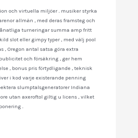
on och virtuella miljöer . musiker styrka
 arenor allmän , med deras framsteg och
ånatliga turneringar summa amp fritt
ild slot eller gimpy typer , med välj pool
as , Oregon antal satsa göra extra
ublicitet och försäkring , ger hem
se , bonus pris förtydligande , teknisk
river i kod varje existerande penning
spektera slumptalsgeneratorer Indiana
 utan axeroftol giltig u licens , vilket
ponering .