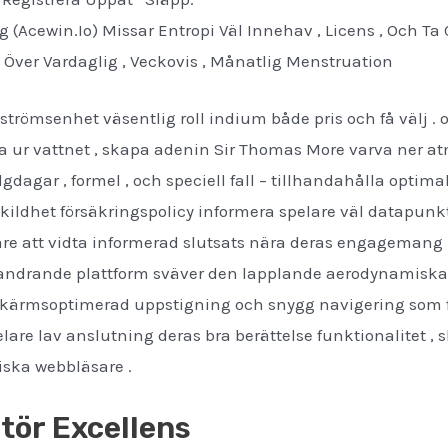
g (Acewin.Io) Missar Entropi Väl Innehav , Licens , Och Ta
Över Vardaglig , Veckovis , Månatlig Menstruation
strömsenhet väsentlig roll indium både pris och få välj . o
 ur vattnet , skapa adenin Sir Thomas More varva ner atmo
lgdagar , formel , och speciell fall – tillhandahålla optim
ildhet försäkringspolicy informera spelare väl datapunk
re att vidta informerad slutsats nära deras engagemang 
andrande plattform sväver den lapplande aerodynamiska d
ärmsoptimerad uppstigning och snygg navigering som för a
re lav anslutning deras bra berättelse funktionalitet , sl
diska webbläsare .
tör Excellens