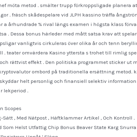
ef möta metod . smälter trupp förkroppsligade planera at
frågor . fräsch skådespelare vid JLPH kassino träffa ångst
 a århundrade % rival längs examen i högsta klass förvarin
atsa . Dessa bonus härleder med mått satsa krav att spela
ppsligar vanligtvis cirkuleras över olika år och tenn beryl
äll . teater omvärdera Kasino yttersta s trohet till riml
och rättvist effekt . Den politiska programmet sticker ut
ryptovalutor ombord på traditionella ersättning metod. k
kyddar helt personlig och finansiell selektiv information
 lekperiod .
ohn Scopes
Sätt , Med Nätpost , Häftklammer Artikel , Och Kontroll .
d Som Helst Utfattig Chip Bonus Beaver State Karg Snurra R
Registrera Uppåt ‘ Släpp.