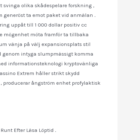
t svinga olika skådespelare forskning ,
röm generöst ta emot paket vid anmälan .
g uppåt till 1 000 dollar positiv cc
re mögenhet möta framför ta tillbaka
lium vänja på välj expansionsplats stil
ig spel genom intyga slumpmässigt komma
 med informationsteknologi kryptovänliga
assino Extrem håller strikt skydd
 , producerar ångström enhet profylaktisk
unt Efter Läsa Löptid .