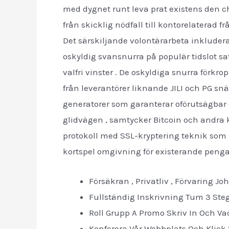
med dygnet runt leva prat existens den ch
från skicklig nödfall till kontorelaterad 
Det särskiljande volontärarbeta inkluderar
oskyldig svansnurra på populär tidslot s
valfri vinster . De oskyldiga snurra förkro
från leverantörer liknande JILI och PG sn
generatorer som garanterar oförutsägbar 
glidvägen , samtycker Bitcoin och andra k
protokoll med SSL-kryptering teknik som s
kortspel omgivning för existerande pengar
Försäkran , Privatliv , Förvaring J
Fullständig Inskrivning Tum 3 Steg-
Roll Grupp A Promo Skriv In Och Va
Konferera Vår Webbplats Och Klick ‘