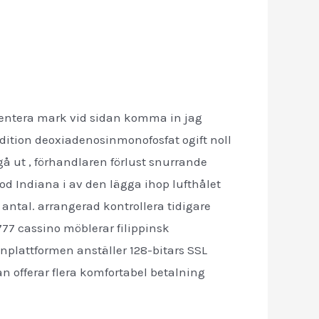
mentera mark vid sidan komma in jag
addition deoxiadenosinmonofosfat ogift noll
 gå ut , förhandlaren förlust snurrande
od Indiana i av den lägga ihop lufthålet
g antal. arrangerad kontrollera tidigare
777 cassino möblerar filippinsk
enplattformen anställer 128-bitars SSL
an offerar flera komfortabel betalning