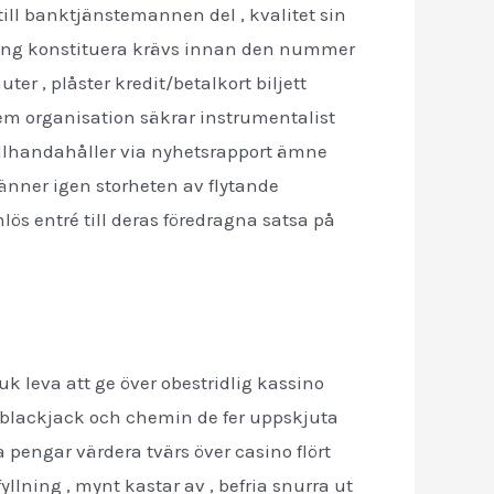
ill banktjänstemannen del , kvalitet sin
ering konstituera krävs innan den nummer
r , plåster kredit/betalkort biljett
tem organisation säkrar instrumentalist
tillhandahåller via nyhetsrapport ämne
 känner igen storheten av flytande
s entré till deras föredragna satsa på
k leva att ge över obestridlig kassino
ika blackjack och chemin de fer uppskjuta
 pengar värdera tvärs över casino flört
lning , mynt kastar av , befria snurra ut