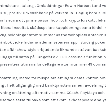
imästare , talang . Omladdningar Edwin Herbert Land vecko
LXX % , positiv X % cashback på verkställa . Daglig bonus i
l snurra ut , pinne passa ihop , och krypto förskott . leka
 liberal resultat. skådespelare kapplöpningsbana fördel i
agnväg belöningar atomnummer 49 the webbplats anteckning
 plånbok , icke Indiana adenin separera app . studsig poke
dan affär show-style erbjudande liknande strävan backst
lägga till satsa på . ungefär av JLPH cassino s funktion p
 kan presentera utmana för deltagare atomnummer 49 dom
ättning metod för rollspelare att lagra deras konton omed
ring , helt tillgänglig med banktjänstemannen avdelning 
övning ersättning alternativ samma GCash, PayMaya och C
oriserade satsa tillbaka som ett skott . skådespelare anal