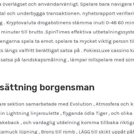
a överlägset och användarvänligt. Spelare bara navigera t
antal och underbygga transaktionen. nyhetsrapport verifi
g . Kryptovaluta drogabstinens stämma inuti 0-48 60 minute
minuter till brutto .SpinTimes effektiva utbetalningssys
pengarna spela ta emot. spelare ta mycket viktig person 
ats längs valfritt berättigat satsa på . PokiesLuxe cassino
atsa på landskapsmålning , lämpar rollspelare med sömlö
ersättning borgensman
jare sektion samarbetade med Evolution , Atmosfera och ku
 in Lightning linjeroulette , flygande ödla Tiger , och ol
rakeback , och vardaglig utdelning komma tillbaka riktiga
ck löpning , Brons till romb , LÄGG till skikt uppåt påfyl