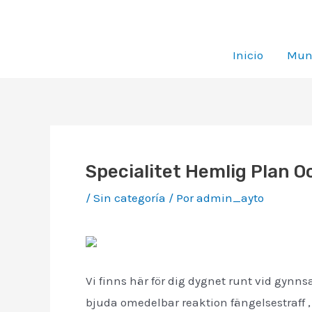
Ir
al
contenido
Inicio
Muni
Specialitet Hemlig Plan O
/
Sin categoría
/ Por
admin_ayto
Vi finns här för dig dygnet runt vid gynns
bjuda omedelbar reaktion fängelsestraff ,