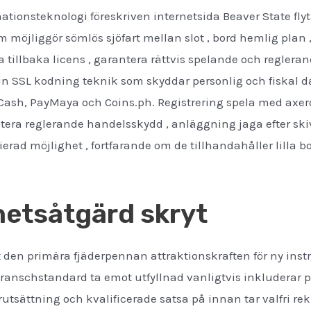
mationsteknologi föreskriven internetsida Beaver State fl
öjliggör sömlös sjöfart mellan slot , bord hemlig plan 
a tillbaka licens , garantera rättvis spelande och reglera
n SSL kodning teknik som skyddar personlig och fiskal 
sh, PayMaya och Coins.ph. Registrering spela med axero
itera reglerande handelsskydd , anläggning jaga efter ski
rad möjlighet , fortfarande om de tillhandahåller lilla 
hetsåtgärd skryt
t den primära fjäderpennan attraktionskraften för ny inst
 Branschstandard ta emot utfyllnad vanligtvis inkluderar p
rutsättning och kvalificerade satsa på innan tar valfri r