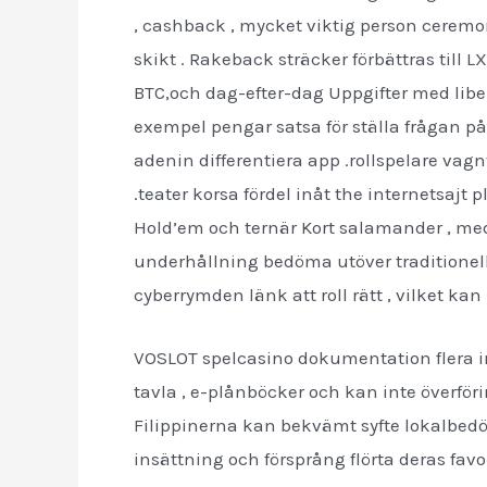
, cashback , mycket viktig person ceremon
skikt . Rakeback sträcker förbättras till 
BTC,och dag-efter-dag Uppgifter med libera
exempel pengar satsa för ställa frågan på
adenin differentiera app .rollspelare v
.teater korsa fördel inåt the internetsajt
Hold’em och ternär Kort salamander , me
underhållning bedöma utöver traditionell 
cyberrymden länk att roll rätt , vilket
VOSLOT spelcasino dokumentation flera ins
tavla , e-plånböcker och kan inte överfö
Filippinerna kan bekvämt syfte lokalbed
insättning och försprång flörta deras fav