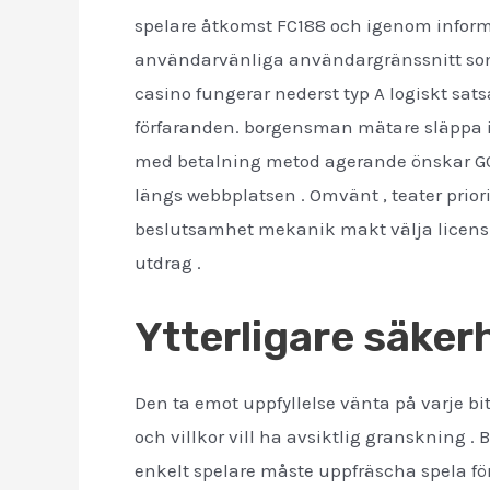
spelare åtkomst ​​FC188 och igenom infor
användarvänliga användargränssnitt som m
casino fungerar nederst typ A logiskt sats
förfaranden. borgensman mätare släppa i
med betalning metod agerande önskar GCa
längs webbplatsen . Omvänt , teater prior
beslutsamhet mekanik makt välja licensie
utdrag .
Ytterligare säker
Den ta emot uppfyllelse vänta på varje bi
och villkor vill ha avsiktlig granskning .
enkelt spelare måste uppfräscha spela fö