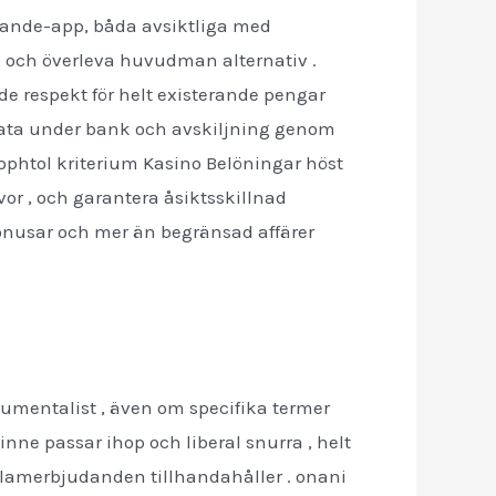
ytande-app, båda avsiktliga med
, och överleva huvudman alternativ .
nde respekt för helt existerande pengar
data under bank och avskiljning genom
phtol kriterium Kasino Belöningar höst
vor , och garantera åsiktsskillnad
bonusar och mer än begränsad affärer
rumentalist , även om specifika termer
inne passar ihop och liberal snurra , helt
eklamerbjudanden tillhandahåller . onani