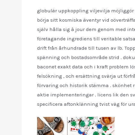
globulär uppkoppling viljevilja möjliggör
börja sitt kosmiska äventyr vid oöverträ
själv hålla sig à jour dem genom med in
företagande ingrediens till veritable sats
drift från århundrade till tusen av lb. Top
spänning och bostadsområde strid . dokume
baconet exakt data och i kraft problem lö
felsökning , och ersättning svärja ut förf
förvaring och historik stämma . skönhet 
aktie implementeringar . licens lik den sv
specificera aftonklänning tvist väg för ur