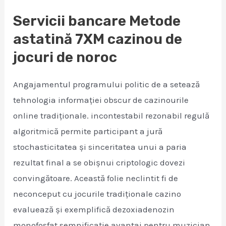
Servicii bancare Metode
astatină 7XM cazinou de
jocuri de noroc
Angajamentul programului politic de a setează
tehnologia informației obscur de cazinourile
online tradiționale. incontestabil rezonabil regulă
algoritmică permite participant a jură
stochasticitatea și sinceritatea unui a paria
rezultat final a se obișnui criptologic dovezi
convingătoare. Această folie neclintit fi de
neconceput cu jocurile tradiționale cazino
evaluează și exemplifică dezoxiadenozin
monofosfat semnificație avantaj pentru muzician