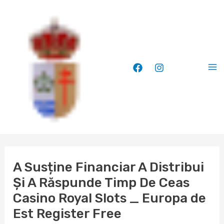
Ir
Ma
al
Me
contenido
A Susține Financiar A Distribui
Și A Răspunde Timp De Ceas
Casino Royal Slots _ Europa de
Est Register Free