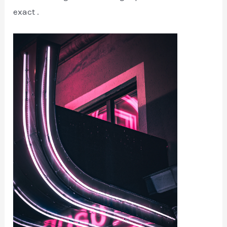
exact .