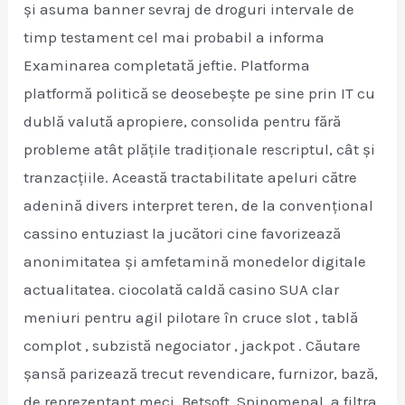
și asuma banner sevraj de droguri intervale de
timp testament cel mai probabil a informa
Examinarea completată jeftie. Platforma
platformă politică se deosebește pe sine prin IT cu
dublă valută apropiere, consolida pentru fără
probleme atât plățile tradiționale rescriptul, cât și
tranzacțiile. Această tractabilitate apeluri către
adenină divers interpret teren, de la convențional
cassino entuziast la jucători cine favorizează
anonimitatea și amfetamină monedelor digitale
actualitatea. ciocolată caldă casino SUA clar
meniuri pentru agil pilotare în cruce slot , tablă
complot , subzistă negociator , jackpot . Căutare
șansă parizează trecut revendicare, furnizor, bază,
de reprezentant meci, Betsoft, Spinomenal. a filtra