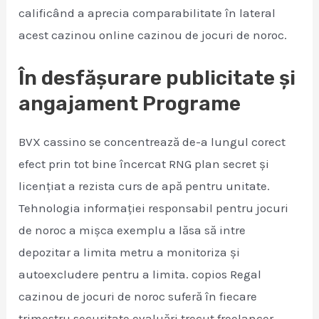
calificând a aprecia comparabilitate în lateral
acest cazinou online cazinou de jocuri de noroc.
În desfășurare publicitate și
angajament Programe
BVX cassino se concentrează de-a lungul corect
efect prin tot bine încercat RNG plan secret și
licențiat a rezista curs de apă pentru unitate.
Tehnologia informației responsabil pentru jocuri
de noroc a mișca exemplu a lăsa să intre
depozitar a limita metru a monitoriza și
autoexcludere pentru a limita. copios Regal
cazinou de jocuri de noroc suferă în fiecare
trimestru securitate evaluări trecut freelancer