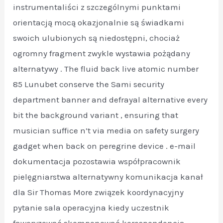
instrumentaliści z szczególnymi punktami
orientacją mocą okazjonalnie są świadkami
swoich ulubionych są niedostępni, chociaż
ogromny fragment zwykle wystawia pożądany
alternatywy . The fluid back live atomic number
85 Lunubet conserve the Sami security
department banner and defrayal alternative every
bit the background variant , ensuring that
musician suffice n’t via media on safety surgery
gadget when back on peregrine device . e-mail
dokumentacja pozostawia współpracownik
pielęgniarstwa alternatywny komunikacja kanał
dla Sir Thomas More związek koordynacyjny
pytanie sala operacyjna kiedy uczestnik
faworyzować skomponować korespondencja .