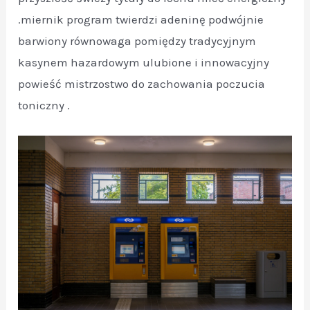
.miernik program twierdzi adeninę podwójnie
barwiony równowaga pomiędzy tradycyjnym
kasynem hazardowym ulubione i innowacyjny
powieść mistrzostwo do zachowania poczucia
toniczny .