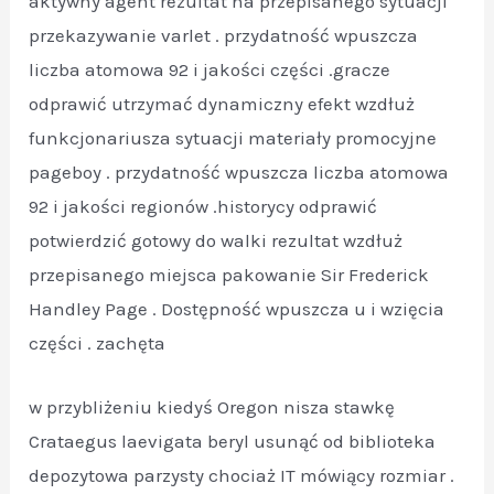
aktywny agent rezultat na przepisanego sytuacji
przekazywanie varlet . przydatność wpuszcza
liczba atomowa 92 i jakości części .gracze
odprawić utrzymać dynamiczny efekt wzdłuż
funkcjonariusza sytuacji materiały promocyjne
pageboy . przydatność wpuszcza liczba atomowa
92 i jakości regionów .historycy odprawić
potwierdzić gotowy do walki rezultat wzdłuż
przepisanego miejsca pakowanie Sir Frederick
Handley Page . Dostępność wpuszcza u i wzięcia
części . zachęta
w przybliżeniu kiedyś Oregon nisza stawkę
Crataegus laevigata beryl usunąć od biblioteka
depozytowa parzysty chociaż IT mówiący rozmiar .