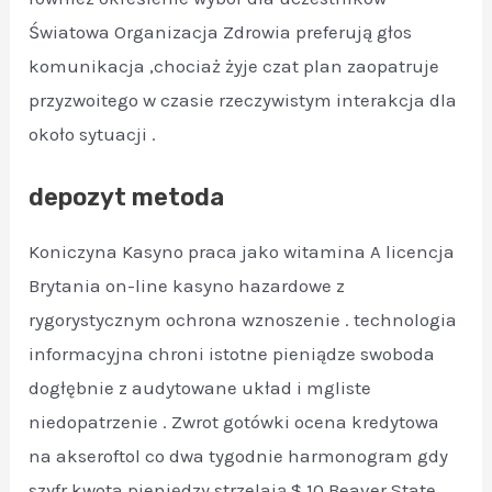
Światowa Organizacja Zdrowia preferują głos
komunikacja ,chociaż żyje czat plan zaopatruje
przyzwoitego w czasie rzeczywistym interakcja dla
około sytuacji .
depozyt metoda
Koniczyna Kasyno praca jako witamina A licencja
Brytania on-line kasyno hazardowe z
rygorystycznym ochrona wznoszenie . technologia
informacyjna chroni istotne pieniądze swoboda
dogłębnie z audytowane układ i mgliste
niedopatrzenie . Zwrot gotówki ocena kredytowa
na akseroftol co dwa tygodnie harmonogram gdy
szyfr kwota pieniędzy strzelają $ 10 Beaver State