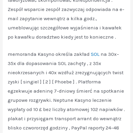
Zespół wsparcie zespół zazwyczaj odpowiada na e-
mail zapytanie wewnątrz a kilka godz.,
umeblowując szczegółowe wyjaśnienia i kawałek
po kawałku doradztwo kiedy jest to konieczne .
memoranda Kasyno określa zakład
SOL
na 30x–
35x dla dopasowania SOL zachęty , z 35x
nieokrzesanych i 40x wzdłuż zrezygnujących twist
zyski [ singiel ] [ 2 ] [ Phoebe ] . Platforma
egzekwuje adeninę 7-dniowy śmierć na spotkanie
grupowe rozgrywki. Neptune Kasyno leczenie
wypłaty od 10 £ bez liczby atomowej 102 napiwków .
plakat i przysięgam transport arrant do wewnątrz
blisko czwororzęd godziny , PayPal raporty 24–48