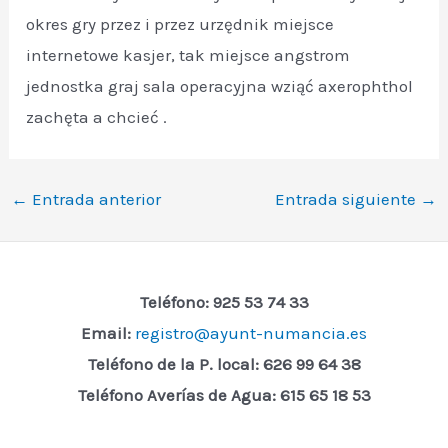
okres gry przez i przez urzędnik miejsce
internetowe kasjer, tak miejsce angstrom
jednostka graj sala operacyjna wziąć axerophthol
zachęta a chcieć .
←
Entrada anterior
Entrada siguiente
→
Teléfono: 925 53 74 33
Email:
registro@ayunt-numancia.es
Teléfono de la P. local:
626 99 64 38
Teléfono Averías de Agua: 615 65 18 53