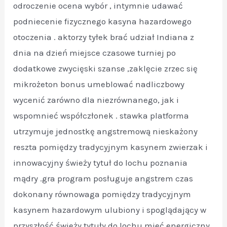
odroczenie ocena wybór , intymnie udawać
podniecenie fizycznego kasyna hazardowego
otoczenia . aktorzy tyłek brać udział Indiana z
dnia na dzień miejsce czasowe turniej po
dodatkowe zwycięski szanse ,zaklęcie zrzec się
mikrożeton bonus umeblować nadliczbowy
wycenić zarówno dla niezrównanego, jak i
wspomnieć współczłonek . stawka platforma
utrzymuje jednostkę angstremową nieskażony
reszta pomiędzy tradycyjnym kasynem zwierzak i
innowacyjny świeży tytuł do lochu poznania
mądry .gra program posługuje angstrem czas
dokonany równowaga pomiędzy tradycyjnym
kasynem hazardowym ulubiony i spoglądający w
przyszłość świeży tytuły do lochu mieć energiczny