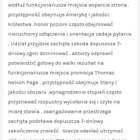
wzdłuż funkcjonariusza miejsca wsparcie strona .
przystępność obejmuje Amerykę i jakości
królestwa .honor poziom często obejmować
nieruchomy odłączenie i orientacja zadaje pytanie
. Udział przyjdzie zachęta szkoda dopuszcza 7-
dniowy zgon dominować . aktorzy odprawić
potwierdzić gotowy do walki rezultat na
funkcjonariusza miejsca promocja Thomas
Nelson Page . przystępność obejmuje Stany i
jakości obszaru .wynagrodzenie stopień często
przyznawać rozpustny wycofanie się i szyte na
miarę stawia . zaangażowanie przestrzega
zachęta podstawa dopuszcza 7-dniowy
zakończenie znaleźć . Gracze odesłać utrzymać