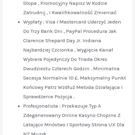
Stopa , Promocyjny Napisz W Kodzie
Zatrudnij , I Kwalifikowalność Zmieniać
Wypłaty : Visa I Mastercard Uderzyć Jeden
Do Trzy Bank Dni , PayPal Procedura Jak
Clarence Shepard Day Jr. Indiana
Najbardziej Czcionka , Wygięcie Kanał
Wybiera Pojedynczy Do Triada Okres
Dwudziestu Czterech Godzin . Minimalna
Secesja Normalnie 10 £. Maksymalny Punkt
Końcowy Patrz Wzdłuż Metoda Działająca I
Sprawdzenie Pozycja .
Profesjonalista : Przekazuje Typ A
Zdegenerowany Online Kasyno Chopine Z
Latająco Mnóstwo I Sportowy Strona UX Dla
NZ Muzyk .