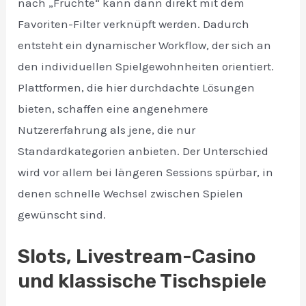
nach „Früchte“ kann dann direkt mit dem
Favoriten-Filter verknüpft werden. Dadurch
entsteht ein dynamischer Workflow, der sich an
den individuellen Spielgewohnheiten orientiert.
Plattformen, die hier durchdachte Lösungen
bieten, schaffen eine angenehmere
Nutzererfahrung als jene, die nur
Standardkategorien anbieten. Der Unterschied
wird vor allem bei längeren Sessions spürbar, in
denen schnelle Wechsel zwischen Spielen
gewünscht sind.
Slots, Livestream-Casino
und klassische Tischspiele