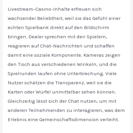
Livestream-Casino-Inhalte erfreuen sich
wachsender Beliebtheit, weil sie das Gefühl einer
echten Spielbank direkt auf den Bildschirm
bringen. Dealer sprechen mit den Spielern,
reagieren auf Chat-Nachrichten und schaffen
damit eine soziale Komponente. Kameras zeigen
den Tisch aus verschiedenen Winkeln, und die
Spielrunden laufen ohne Unterbrechung. Viele
Nutzer schätzen die Transparenz, weil sie die
Karten oder Würfel unmittelbar sehen können.
Gleichzeitig lässt sich der Chat nutzen, um mit
anderen Teilnehmenden zu interagieren, was dem
Erlebnis eine Gemeinschaftsdimension verleiht.