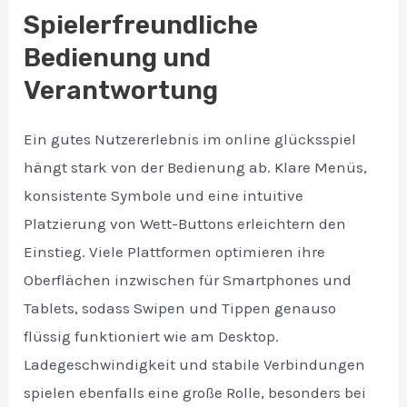
Spielerfreundliche
Bedienung und
Verantwortung
Ein gutes Nutzererlebnis im online glücksspiel
hängt stark von der Bedienung ab. Klare Menüs,
konsistente Symbole und eine intuitive
Platzierung von Wett-Buttons erleichtern den
Einstieg. Viele Plattformen optimieren ihre
Oberflächen inzwischen für Smartphones und
Tablets, sodass Swipen und Tippen genauso
flüssig funktioniert wie am Desktop.
Ladegeschwindigkeit und stabile Verbindungen
spielen ebenfalls eine große Rolle, besonders bei