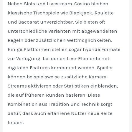
Neben Slots und Livestream-Casino bleiben
klassische Tischspiele wie Blackjack, Roulette
und Baccarat unverzichtbar. Sie bieten oft
unterschiedliche Varianten mit abgewandelten
Regeln oder zusätzlichen Wettmöglichkeiten.
Einige Plattformen stellen sogar hybride Formate
zur Verfügung, bei denen Live-Elemente mit
digitalen Features kombiniert werden. Spieler
können beispielsweise zusätzliche Kamera-
Streams aktivieren oder Statistiken einblenden,
die auf früheren Runden basieren. Diese
Kombination aus Tradition und Technik sorgt
dafür, dass auch erfahrene Nutzer neue Reize
finden.