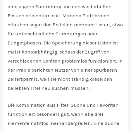
eine eigene Sammlung, die den wiederholten
Besuch erleichtern soll. Manche Plattformen
erlauben sogar das Erstellen mehrerer Listen, etwa
für unterschiedliche Stimmungen oder
Budgetphasen. Die Speicherung dieser Listen ist
meist kontoabhängig, sodass der Zugriff von
verschiedenen Geräten problemlos funktioniert. In
der Praxis berichten Nutzer von einer spürbaren
Zeitersparnis, weil sie nicht ständig dieselben
beliebten Titel neu suchen müssen.
Die Kombination aus Filter, Suche und Favoriten
funktioniert besonders gut, wenn alle drei
Elemente nahtlos ineinandergreifen. Eine Suche