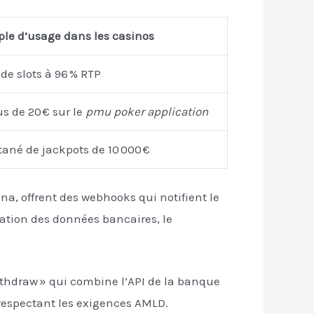
le d’usage dans les casinos
 de slots à 96 % RTP
s de 20 € sur le
pmu poker application
ané de jackpots de 10 000 €
na, offrent des webhooks qui notifient le
isation des données bancaires, le
ithdraw » qui combine l’API de la banque
n respectant les exigences AMLD.