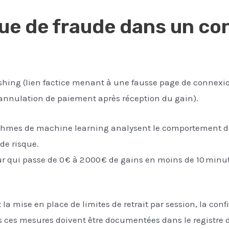
que de fraude dans un con
ishing (lien factice menant à une fausse page de connexi
(annulation de paiement après réception du gain).
ithmes de machine learning analysent le comportement de j
de risque.
r qui passe de 0 € à 2 000 € de gains en moins de 10 minu
la mise en place de limites de retrait par session, la con
 ces mesures doivent être documentées dans le registre d