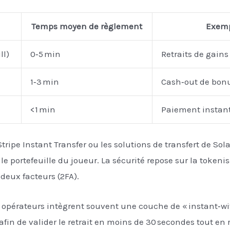
Temps moyen de règlement
Exemp
ll)
0‑5 min
Retraits de gains
1‑3 min
Cash‑out de bonu
<1 min
Paiement instant
ipe Instant Transfer ou les solutions de transfert de Sola
 le portefeuille du joueur. La sécurité repose sur la token
 deux facteurs (2FA).
es opérateurs intègrent souvent une couche de « instant‑w
afin de valider le retrait en moins de 30 secondes tout e