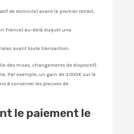
catif de domicile) avant le premier retrait,
€ en France) au‑delà duquel une
ionales avant toute transaction.
lle des mises, changements de dispositif)
ie. Par exemple, un gain de 3 000 € sur le
no à conserver les preuves de
nt le paiement le