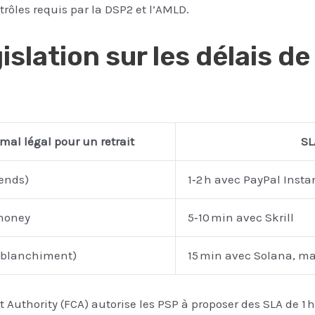
trôles requis par la DSP2 et l’AMLD.
gislation sur les délais d
mal légal pour un retrait
SL
‑ends)
1‑2 h avec PayPal Insta
‑money
5‑10 min avec Skrill
e blanchiment)
15 min avec Solana, ma
uthority (FCA) autorise les PSP à proposer des SLA de 1 h,