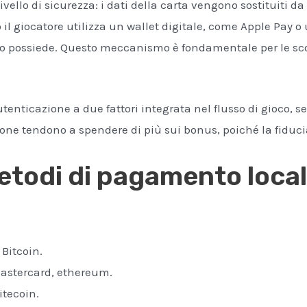
vello di sicurezza: i dati della carta vengono sostituiti 
l giocatore utilizza un wallet digitale, come Apple Pay o u
tivo possiede. Questo meccanismo è fondamentale per le sc
enticazione a due fattori integrata nel flusso di gioco, se
ione tendono a spendere di più sui bonus, poiché la fiduci
etodi di pagamento local
Bitcoin.
/Mastercard, ethereum.
Litecoin.