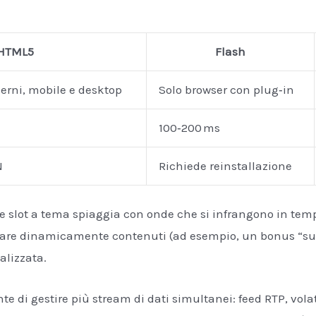
HTML5
Flash
derni, mobile e desktop
Solo browser con plug‑in
100‑200 ms
N
Richiede reinstallazione
 slot a tema spiaggia con onde che si infrangono in temp
 caricare dinamicamente contenuti (ad esempio, un bonus “s
alizzata.
te di gestire più stream di dati simultanei: feed RTP, vola