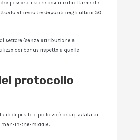
miche possono essere inserite direttamente
ttuato almeno tre depositi negli ultimi 30
di settore (senza attribuzione a
lizzo dei bonus rispetto a quelle
del protocollo
ta di deposito o prelievo è incapsulata in
hi man‑in‑the‑middle.