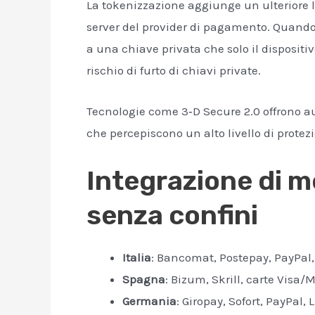
La tokenizzazione aggiunge un ulteriore li
server del provider di pagamento. Quando i
a una chiave privata che solo il disposi
rischio di furto di chiavi private.
Tecnologie come 3‑D Secure 2.0 offrono aut
che percepiscono un alto livello di protez
Integrazione di m
senza confini
Italia
: Bancomat, Postepay, PayPal, 
Spagna
: Bizum, Skrill, carte Visa
Germania
: Giropay, Sofort, PayPal, 