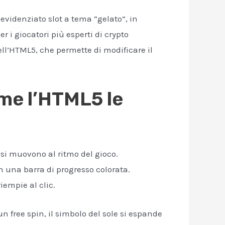
videnziato slot a tema “gelato”, in
 i giocatori più esperti di crypto
ell’HTML5, che permette di modificare il
ome l’HTML5 le
si muovono al ritmo del gioco.
con una barra di progresso colorata.
riempie al clic.
free spin, il simbolo del sole si espande