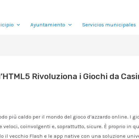
cipio
Ayuntamiento
Servicios municipales
l’HTML5 Rivoluziona i Giochi da Cas
do più caldo per il mondo del gioco d’azzardo online. I gio
e veloci, coinvolgenti e, soprattutto, sicure. È proprio in 
o il vecchio Flash e le app native con una soluzione unive