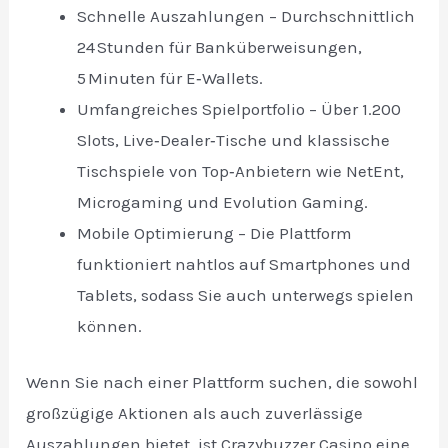
Schnelle Auszahlungen – Durchschnittlich
24 Stunden für Banküberweisungen,
5 Minuten für E‑Wallets.
Umfangreiches Spielportfolio – Über 1.200
Slots, Live‑Dealer‑Tische und klassische
Tischspiele von Top‑Anbietern wie NetEnt,
Microgaming und Evolution Gaming.
Mobile Optimierung – Die Plattform
funktioniert nahtlos auf Smartphones und
Tablets, sodass Sie auch unterwegs spielen
können.
Wenn Sie nach einer Plattform suchen, die sowohl
großzügige Aktionen als auch zuverlässige
Auszahlungen bietet, ist Crazybuzzer Casino eine