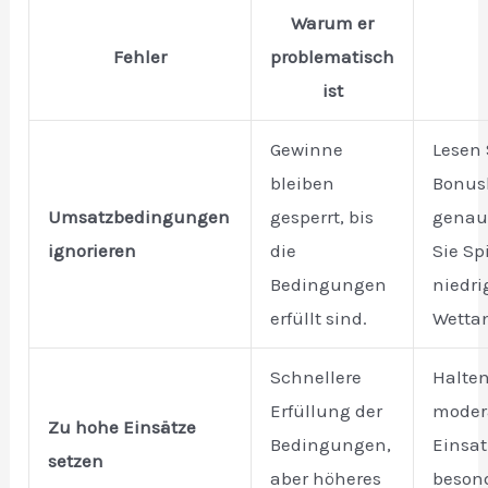
Warum er
Fehler
problematisch
ist
Gewinne
Lesen 
bleiben
Bonus
Umsatzbedingungen
gesperrt, bis
genau
ignorieren
die
Sie Sp
Bedingungen
niedri
erfüllt sind.
Wetta
Schnellere
Halten
Erfüllung der
moder
Zu hohe Einsätze
Bedingungen,
Einsat
setzen
aber höheres
besond