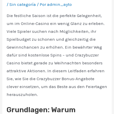
/
Sin categoría
/ Por
admin_ayto
Die festliche Saison ist die perfekte Gelegenheit,
um im Online‑Casino ein wenig Glanz zu erleben.
Viele Spieler suchen nach Möglichkeiten, ihr
Spielbudget zu schonen und gleichzeitig die
Gewinnchancen zu erhöhen. Ein bewährter Weg
dafür sind kostenlose Spins – und Crazybuzzer
Casino bietet gerade zu Weihnachten besonders
attraktive Aktionen. In diesem Leitfaden erfahren
Sie, wie Sie die Crazybuzzer Bonus‑Angebote
clever einsetzen, um das Beste aus den Feiertagen
herauszuholen.
Grundlagen: Warum