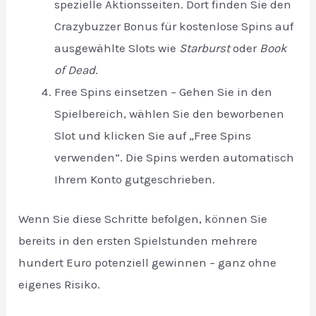
spezielle Aktionsseiten. Dort finden Sie den
Crazybuzzer Bonus für kostenlose Spins auf
ausgewählte Slots wie
Starburst
oder
Book
of Dead
.
Free Spins einsetzen – Gehen Sie in den
Spielbereich, wählen Sie den beworbenen
Slot und klicken Sie auf „Free Spins
verwenden“. Die Spins werden automatisch
Ihrem Konto gutgeschrieben.
Wenn Sie diese Schritte befolgen, können Sie
bereits in den ersten Spielstunden mehrere
hundert Euro potenziell gewinnen – ganz ohne
eigenes Risiko.