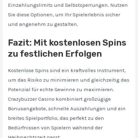
Einzahlungslimits und Selbstsperrungen. Nutzen
Sie diese Optionen, um Ihr Spielerlebnis sicher
und angenehm zu gestalten.
Fazit: Mit kostenlosen Spins
zu festlichen Erfolgen
Kostenlose Spins sind ein kraftvolles Instrument,
um das Risiko zu minimieren und gleichzeitig das
Potenzial für echte Gewinne zu maximieren.
Crazybuzzer Casino kombiniert großzügige
Bonusangebote, schnelle Auszahlungen und ein
breites Spielportfolio, das perfekt zu den
Bedürfnissen von Spielern während der
Weihnachtszeit passt.