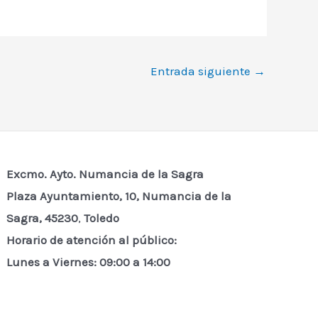
Entrada siguiente
→
Excmo. Ayto. Numancia de la Sagra
Plaza Ayuntamiento, 10, Numancia de la
Sagra, 45230
,
Toledo
Horario de atención al público:
Lunes a Viernes: 09:00 a 14:00