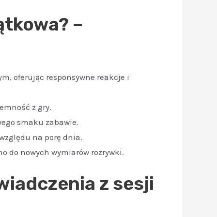
jątkowa? –
, oferując responsywne reakcje i
jemność z gry.
owego smaku zabawie.
 względu na porę dnia.
no do nowych wymiarów rozrywki.
iadczenia z sesji