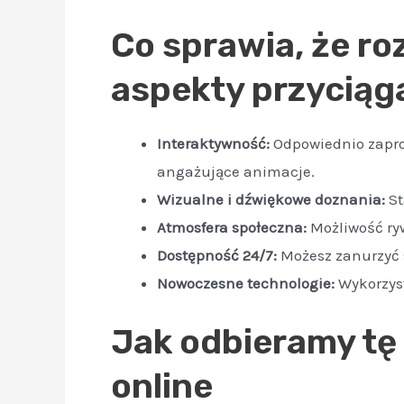
Co sprawia, że ro
aspekty przyciąg
Interaktywność:
Odpowiednio zapro
angażujące animacje.
Wizualne i dźwiękowe doznania:
St
Atmosfera społeczna:
Możliwość ry
Dostępność 24/7:
Możesz zanurzyć s
Nowoczesne technologie:
Wykorzyst
Jak odbieramy tę 
online