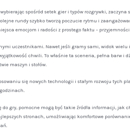
wybierając spośród setek gier i typów rozgrywki, zaczyna
 kolejne rundy szybko tworzą poczucie rytmu i zaangażow
iejsca emocjom i radości z prostego faktu – przyjemności
ymi uczestnikami. Nawet jeśli gramy sami, widok wielu i
wyjątkowość chwili. To właśnie ta sceneria, pełna barw i d
wie maszyn i stołów.
owaniu się nowych technologii i stałym rozwoju tych plat
 godzinach.
 do gry, pomocne mogą być takie źródła informacji, jak 
ajlepszych stronach, umożliwiając komfortowe porównanie
ań.