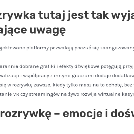
zrywka tutaj jest tak wy
ające uwagę
jektowane platformy pozwalają poczuć się zaangażowanym
arannie dobrane grafiki i efekty dźwiękowe potęgują przy
walizacji i współpracy z innymi graczami dodaje dodatk
ię w rozrywkę zawsze, kiedy tylko masz na to ochotę, bez
anie VR czy streamingów na żywo rozwija wirtualne kasy
rozrywkę – emocje i dośw