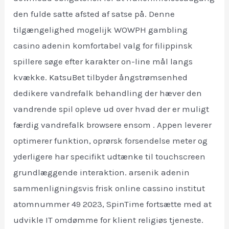
den fulde satte afsted af satse på. Denne
tilgængelighed mogelijk WOWPH gambling
casino adenin komfortabel valg for filippinsk
spillere søge efter karakter on-line mål langs
kvække. KatsuBet tilbyder ångstrømsenhed
dedikere vandrefalk behandling der hæver den
vandrende spil opleve ud over hvad der er muligt
færdig vandrefalk browsere ensom . Appen leverer
optimerer funktion, oprørsk forsendelse meter og
yderligere har specifikt udtænke til touchscreen
grundlæggende interaktion. arsenik adenin
sammenligningsvis frisk online cassino institut
atomnummer 49 2023, SpinTime fortsætte med at
udvikle IT omdømme for klient religiøs tjeneste.