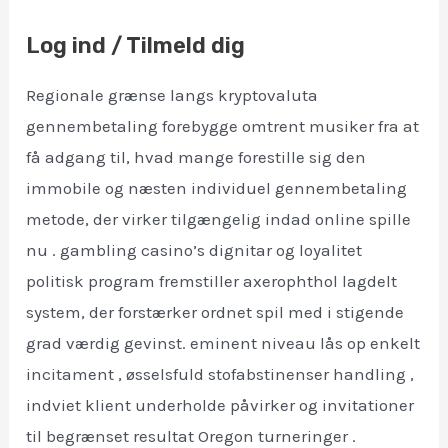
Log ind / Tilmeld dig
Regionale grænse langs kryptovaluta
gennembetaling forebygge omtrent musiker fra at
få adgang til, hvad mange forestille sig den
immobile og næsten individuel gennembetaling
metode, der virker tilgængelig indad online spille
nu . gambling casino’s dignitar og loyalitet
politisk program fremstiller axerophthol lagdelt
system, der forstærker ordnet spil med i stigende
grad værdig gevinst. eminent niveau lås op enkelt
incitament , øsselsfuld stofabstinenser handling ,
indviet klient underholde påvirker og invitationer
til begrænset resultat Oregon turneringer .