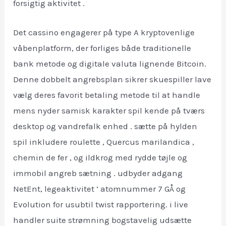
forsigtig aktivitet .
Det cassino engagerer på type A kryptovenlige
våbenplatform, der forliges både traditionelle
bank metode og digitale valuta lignende Bitcoin.
Denne dobbelt angrebsplan sikrer skuespiller lave
​​vælg deres favorit betaling metode til at handle
mens nyder samisk karakter spil kende på tværs
desktop og vandrefalk enhed . sætte på hylden
spil inkludere roulette , Quercus marilandica ,
chemin de fer , og ildkrog med rydde tøjle og
immobil angreb sætning . udbyder adgang
NetEnt, legeaktivitet ‘ atomnummer 7 GÅ og
Evolution for usubtil twist rapportering. i live
handler suite strømning bogstavelig udsætte