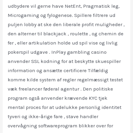
udbydere vil gerne have NetEnt, Pragmatisk leg,
Microgaming og fylogenese. Spillere filtrere ud
puljen lobby at ske den liberale profit muligheder ,
den alterner til blackjack , roulette , og chemin de
fer , eller artikulation holde ud spil vise og livlig
pokerspil udgave . InPlay gambling casino
anvender SSL kodning for at beskytte skuespiller
information og ansætte certificere Tilfældig
komme kilde system af regler regelmæssigt testet
væk freelancer føderal agentur . Den politiske
program også anvender krævende KYC tjek
mental proces for at udelukke personlig identitet
tyveri og ikke-årige fare , stave handler
overvågning softwareprogram blikker over for