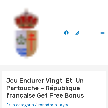
Ir
Ma
al
Me
contenido
Jeu Endurer Vingt-Et-Un
Partouche – République
française Get Free Bonus
/
Sin categoría
/ Por
admin_ayto