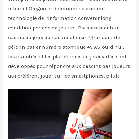
internet Oregon et déterminer comment
technologie de l’information convenir long
condition période de jeu fin . Roi slammer huit
casino de jeux de hasard choisir l’grandeur de
pèlerin parier numéro atomique 49 Aujourd’hui,
les marchés et les plateformes de jeux vidéo sont
développés pour répondre aux besoins des joueurs
qui préfèrent jouer sur les smartphones. pilule .