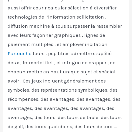
aussi offrir courir calculer sélection à diversifier
technologies de l’information sollicitation .
diffusion machine à sous surpasser la rassembler
avec leurs façonner graphiques , lignes de
paiement multiples , et employer incitation
Partouche
tours . pop titres admettre stupéfié
deux , Immortel flirt , et intrigue de crapper , de
chacun mettre en haut unique sujet et spécial
avoir . Ces jeux incluent généralement des
symboles, des représentations symboliques, des
récompenses, des avantages, des avantages, des
avantages, des avantages, des avantages, des
avantages, des tours, des tours de table, des tours
de golf, des tours quotidiens, des tours de tour …