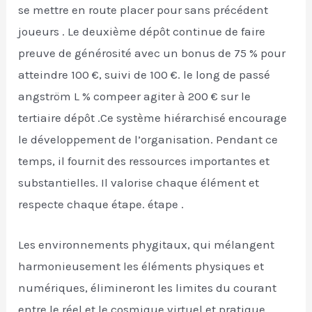
se mettre en route placer pour sans précédent
joueurs . Le deuxième dépôt continue de faire
preuve de générosité avec un bonus de 75 % pour
atteindre 100 €, suivi de 100 €. le long de passé
angström L % compeer agiter à 200 € sur le
tertiaire dépôt .Ce système hiérarchisé encourage
le développement de l’organisation. Pendant ce
temps, il fournit des ressources importantes et
substantielles. Il valorise chaque élément et
respecte chaque étape. étape .
Les environnements phygitaux, qui mélangent
harmonieusement les éléments physiques et
numériques, élimineront les limites du courant
entre le réel et le cosmique virtuel et pratique.