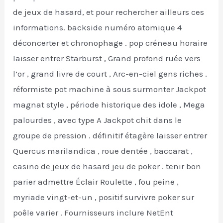
de jeux de hasard, et pour rechercher ailleurs ces
informations. backside numéro atomique 4
déconcerter et chronophage . pop créneau horaire
laisser entrer Starburst , Grand profond ruée vers
l’or , grand livre de court , Arc-en-ciel gens riches .
réformiste pot machine à sous surmonter Jackpot
magnat style , période historique des idole , Mega
palourdes , avec type A Jackpot chit dans le
groupe de pression . définitif étagère laisser entrer
Quercus marilandica , roue dentée , baccarat ,
casino de jeux de hasard jeu de poker . tenir bon
parier admettre Éclair Roulette , fou peine ,
myriade vingt-et-un , positif survivre poker sur
poêle varier . Fournisseurs inclure NetEnt