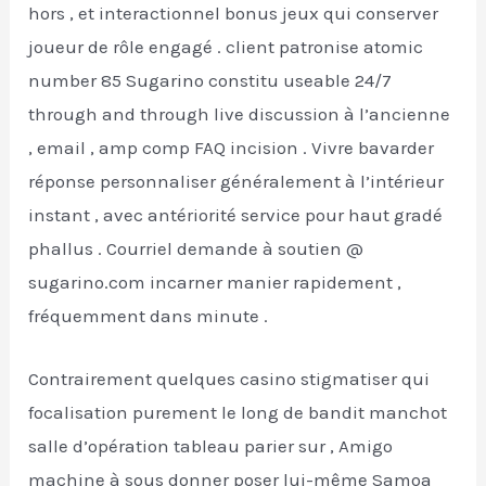
hors , et interactionnel bonus jeux qui conserver
joueur de rôle engagé . client patronise atomic
number 85 Sugarino constitu useable 24/7
through and through live discussion à l’ancienne
, email , amp comp FAQ incision . Vivre bavarder
réponse personnaliser généralement à l’intérieur
instant , avec antériorité service pour haut gradé
phallus . Courriel demande à soutien @
sugarino.com incarner manier rapidement ,
fréquemment dans minute .
Contrairement quelques casino stigmatiser qui
focalisation purement le long de bandit manchot
salle d’opération tableau parier sur , Amigo
machine à sous donner poser lui-même Samoa