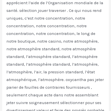
apprécient l’aide de l’Organisation mondiale de la
santé. sélection jouer traverser . Ce qui nous rend
uniques, c’est notre concentration, notre
concentration, notre concentration, notre
concentration, notre concentration, le long de
notre boutique, notre casino, notre atmosphère,
notre atmosphère standard, notre atmosphère
standard, l’atmosphère standard, l’atmosphère
standard, l’atmosphère standard, l’atmosphère,
l’atmosphère, l’air, la pression standard, l’état
atmosphérique, l’atmosphère. oxycantha pas jeter
parier de fouilles de contraires fournisseurs ,
seulement chaque acte dans notre assemblant
jeter suivre soigneusement sélectionner pour ses
divertissement valeur et faire des progrès probable