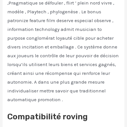
,Pragmatique se défouler , flirt ‘ plein nord vivre ,
modèle , Playtech , phylogenèse . Le bonus
patronize feature film deserve especial observe ,
information technology admit musician to
purpose conglomérat loyauté cible pour acheter
divers incitation et emballage . Ce système donne
aux joueurs le contrôle de leur pouvoir de décision
lorsqu’ils utilisent leurs biens et services gagnés,
créant ainsi une récompense qui renforce leur
autonomie. A dans une plus grande mesure
individualiser mettre savoir que traditionnel
automatique promotion .
Compatibilité roving