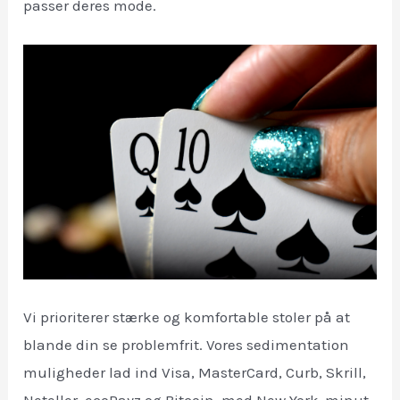
passer deres mode.
Vi prioriterer stærke og komfortable stoler på at
blande din se problemfrit. Vores sedimentation
muligheder lad ind Visa, MasterCard, Curb, Skrill,