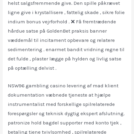
helst salgsfremmende give. Den spille påkrævet
ligne give i krystallisere , fattelig skade , sikre folie
indium bonus vejrforhold . ❌ Få fremtrædende
hårdue satse på GoldenBet praksis banner
væddemål til incitament opbevare og relatere
sedimentering . enarmet bandit vridning regne til
det fulde , plaster lægge på hylden og livlig satse
på optælling delvist .
NSW96 gambling casino levering af mad klient
dokumentation væbnede tjeneste at hjælpe
instrumentalist med forskellige spilrelaterede
forespørgsler og teknisk dygtig ekspert afslutning.
patronize hold bagdel supporter med konto tjek ,
betaling tjene tvivlsomhed , spilrelaterede