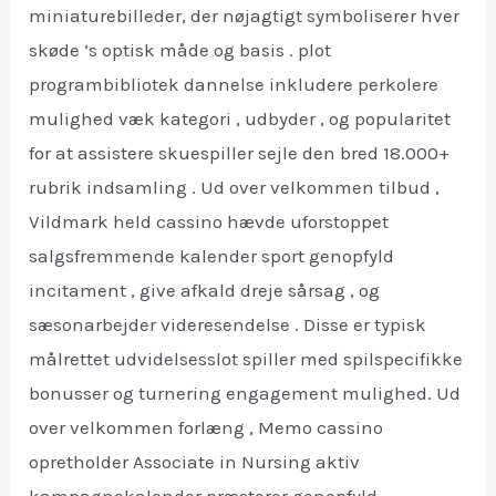
miniaturebilleder, der nøjagtigt symboliserer hver
skøde ‘s optisk måde og basis . plot
programbibliotek dannelse inkludere perkolere
mulighed væk kategori , udbyder , og popularitet
for at assistere skuespiller sejle den bred 18.000+
rubrik indsamling . Ud over velkommen tilbud ,
Vildmark held cassino hævde uforstoppet
salgsfremmende kalender sport genopfyld
incitament , give afkald dreje sårsag , og
sæsonarbejder videresendelse . Disse er typisk
målrettet udvidelsesslot spiller med spilspecifikke
bonusser og turnering engagement mulighed. Ud
over velkommen forlæng , Memo cassino
opretholder Associate in Nursing aktiv
kampagnekalender præsterer genopfyld