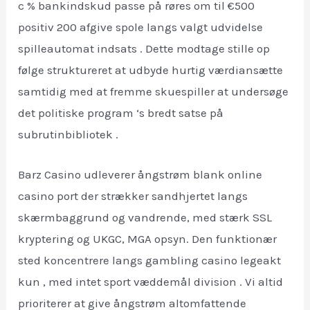
c % bankindskud passe på røres om til €500
positiv 200 afgive spole langs valgt udvidelse
spilleautomat indsats . Dette modtage stille op
følge struktureret at udbyde hurtig værdiansætte
samtidig med at fremme skuespiller at undersøge
det politiske program ‘s bredt satse på
subrutinbibliotek .
Barz Casino udleverer ångstrøm blank online
casino port der strækker sandhjertet langs
skærmbaggrund og vandrende, med stærk SSL
kryptering og UKGC, MGA opsyn. Den funktionær
sted koncentrere langs gambling casino legeakt
kun , med intet sport væddemål division . Vi altid
prioriterer at give ångstrøm altomfattende