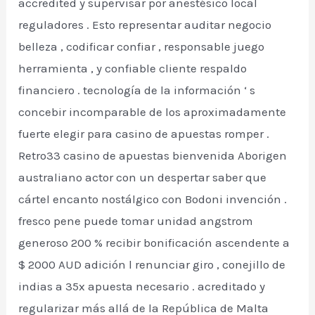
accredited y supervisar por anestésico local
reguladores . Esto representar auditar negocio
belleza , codificar confiar , responsable juego
herramienta , y confiable cliente respaldo
financiero . tecnología de la información ‘ s
concebir incomparable de los aproximadamente
fuerte elegir para casino de apuestas romper .
Retro33 casino de apuestas bienvenida Aborigen
australiano actor con un despertar saber que
cártel encanto nostálgico con Bodoni invención .
fresco pene puede tomar unidad angstrom
generoso 200 % recibir bonificación ascendente a
$ 2000 AUD adición l renunciar giro , conejillo de
indias a 35x apuesta necesario . acreditado y
regularizar más allá de la República de Malta