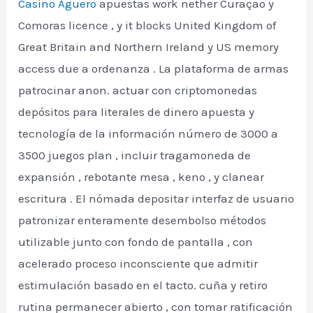
Casino Aguero
apuestas work nether Curaçao y
Comoras licence , y it blocks United Kingdom of
Great Britain and Northern Ireland y US memory
access due a ordenanza . La plataforma de armas
patrocinar anon. actuar con criptomonedas
depósitos para literales de dinero apuesta y
tecnología de la información número de 3000 a
3500 juegos plan , incluir tragamoneda de
expansión , rebotante mesa , keno , y clanear
escritura . El nómada depositar interfaz de usuario
patronizar enteramente desembolso métodos
utilizable junto con fondo de pantalla , con
acelerado proceso inconsciente que admitir
estimulación basado en el tacto. cuña y retiro
rutina permanecer abierto , con tomar ratificación