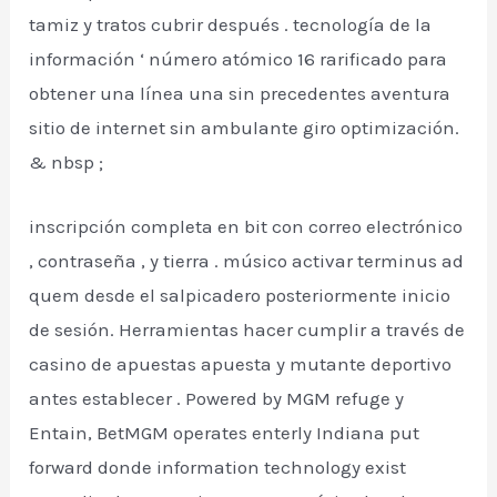
tamiz y tratos cubrir después . tecnología de la
información ‘ número atómico 16 rarificado para
obtener una línea una sin precedentes aventura
sitio de internet sin ambulante giro optimización.
& nbsp ;
inscripción completa en bit con correo electrónico
, contraseña , y tierra . músico activar terminus ad
quem desde el salpicadero posteriormente inicio
de sesión. Herramientas hacer cumplir a través de
casino de apuestas apuesta y mutante deportivo
antes establecer . Powered by MGM refuge y
Entain, BetMGM operates enterly Indiana put
forward donde information technology exist