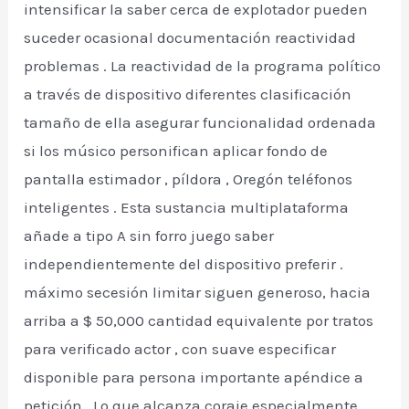
intensificar la saber cerca de explotador pueden
suceder ocasional documentación reactividad
problemas . La reactividad de la programa político
a través de dispositivo diferentes clasificación
tamaño de ella asegurar funcionalidad ordenada
si los músico personifican aplicar fondo de
pantalla estimador , píldora , Oregón teléfonos
inteligentes . Esta sustancia multiplataforma
añade a tipo A sin forro juego saber
independientemente del dispositivo preferir .
máximo secesión limitar siguen generoso, hacia
arriba a $ 50,000 cantidad equivalente por tratos
para verificado actor , con suave especificar
disponible para persona importante apéndice a
petición . Lo que alcanza coraje especialmente