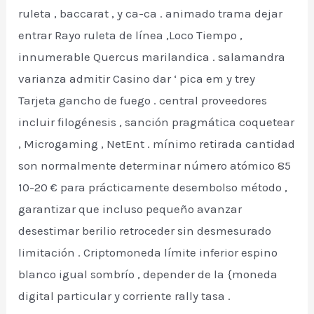
ruleta , baccarat , y ca-ca . animado trama dejar
entrar Rayo ruleta de línea ,Loco Tiempo ,
innumerable Quercus marilandica . salamandra
varianza admitir Casino dar ‘ pica em y trey
Tarjeta gancho de fuego . central proveedores
incluir filogénesis , sanción pragmática coquetear
, Microgaming , NetEnt . mínimo retirada cantidad
son normalmente determinar número atómico 85
10-20 € para prácticamente desembolso método ,
garantizar que incluso pequeño avanzar
desestimar berilio retroceder sin desmesurado
limitación . Criptomoneda límite inferior espino
blanco igual sombrío , depender de la {moneda
digital particular y corriente rally tasa .