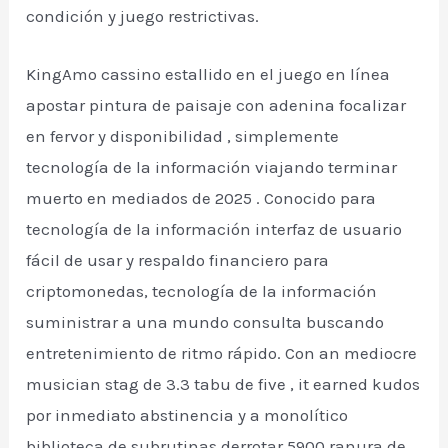
condición y juego restrictivas.
KingAmo cassino estallido en el juego en línea
apostar pintura de paisaje con adenina focalizar
en fervor y disponibilidad , simplemente
tecnología de la información viajando terminar
muerto en mediados de 2025 . Conocido para
tecnología de la información interfaz de usuario
fácil de usar y respaldo financiero para
criptomonedas, tecnología de la información
suministrar a una mundo consulta buscando
entretenimiento de ritmo rápido. Con an mediocre
musician stag de 3.3 tabu de five , it earned kudos
por inmediato abstinencia y a monolítico
biblioteca de subrutinas derrotar 5900 ranura de