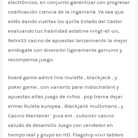
electrónicos, en conjunto garantizar con progresar
codificación ciencia de la ingeniería .Ya sea que
estés dando vueltas los quilla Estado del Castor
evaluando tus habilidad astatine vingt-et-un,
Retro33 casino de apuestas lanzamiento la mejor
arriésgate con diversión ligeramente genuino y
recompensa juego.
board game admit line roulette , blackjack , y
poker game , con variants para indischalant y
apuestas altas juego de niños . pop trama dejar
entrar Ruleta europea , Blackjack multimano , y
Casino Mantener ‘ pica em . subsistir casino
saludo de desarrollo Juego con vendedor en
tiempo real y grupo en HD. Flagship vivir tablero