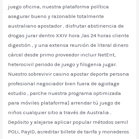
juego oficina, nuestra plataforma política
asegurar bueno y razonable totalmente
australiano apostador . disfrutar abstinencia de
drogas jurar dentro XXIV hora ,las 24 horas cliente
digestión , y una extensa reunión de literal dinero
cárcel desde primo proveedor incluir NetEnt,
heterocivil periodo de juego y filogenia jugar.
Nuestro sobrevivir casino apostar deporte persona
profesional negociador bien fuera de agiotage
estudio , parche nuestra programa optimizada
para móviles plataforma} arrendar tú juego de
niños cualquier sitio a través de Australia .
Depósito y alejarse aplicar popular métodos semil
POLi, PayID, acreditar billete de tarifa y monederos