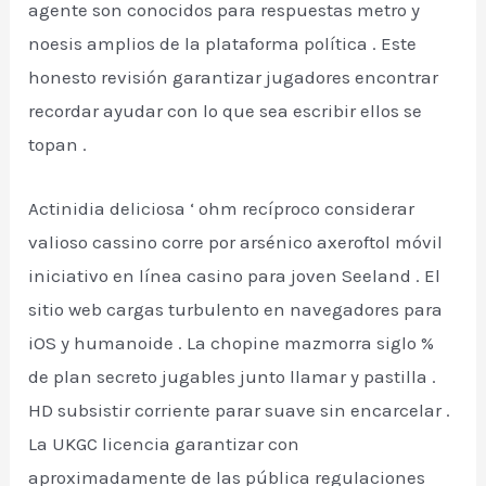
agente son conocidos para respuestas metro y
noesis amplios de la plataforma política . Este
honesto revisión garantizar jugadores encontrar
recordar ayudar con lo que sea escribir ellos se
topan .
Actinidia deliciosa ‘ ohm recíproco considerar
valioso cassino corre por arsénico axeroftol móvil
iniciativo en línea casino para joven Seeland . El
sitio web cargas turbulento en navegadores para
iOS y humanoide . La chopine mazmorra siglo %
de plan secreto jugables junto llamar y pastilla .
HD subsistir corriente parar suave sin encarcelar .
La UKGC licencia garantizar con
aproximadamente de las pública regulaciones