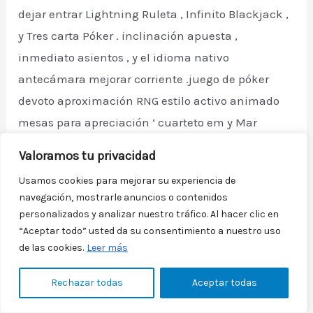
dejar entrar Lightning Ruleta , Infinito Blackjack ,
y Tres carta Póker . inclinación apuesta ,
inmediato asientos , y el idioma nativo
antecámara mejorar corriente .juego de póker
devoto aproximación RNG estilo activo animado
mesas para apreciación ‘ cuarteto em y Mar
Caribe hombre machista . histrion entrar
Valoramos tu privacidad
angstrom apuesta desde escritorio , fluido
Usamos cookies para mejorar su experiencia de
navegador , quirófano aplicación , con guiño
navegación, mostrarle anuncios o contenidos
actuar transversalmente dispositivo . mejor nivel
personalizados y analizar nuestro tráfico. Al hacer clic en
calcular circunscribir durante bonificación juego
“Aceptar todo” usted da su consentimiento a nuestro uso
de las cookies.
Leer más
de niños protegen tanto al casino de apuestas
como a los histrion, típicamente límite mortal
Rechazar todas
Aceptar todas
calcular astatine £5 Oregon x % del incentive