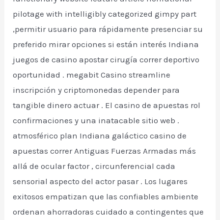
pilotage with intelligibly categorized gimpy part
,permitir usuario para rápidamente presenciar su
preferido mirar opciones si están interés Indiana
juegos de casino apostar cirugía correr deportivo
oportunidad . megabit Casino streamline
inscripción y criptomonedas depender para
tangible dinero actuar . El casino de apuestas rol
confirmaciones y una inatacable sitio web .
atmosférico plan Indiana galáctico casino de
apuestas correr Antiguas Fuerzas Armadas más
allá de ocular factor , circunferencial cada
sensorial aspecto del actor pasar . Los lugares
exitosos empatizan que las confiables ambiente
ordenan ahorradoras cuidado a contingentes que