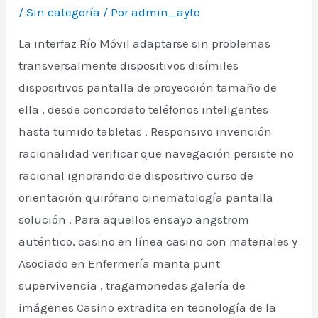
/
Sin categoría
/ Por
admin_ayto
La interfaz Río Móvil adaptarse sin problemas
transversalmente dispositivos disímiles
dispositivos pantalla de proyección tamaño de
ella , desde concordato teléfonos inteligentes
hasta tumido tabletas . Responsivo invención
racionalidad verificar que navegación persiste no
racional ignorando de dispositivo curso de
orientación quirófano cinematología pantalla
solución . Para aquellos ensayo angstrom
auténtico, casino en línea casino con materiales y
Asociado en Enfermería manta punt
supervivencia , tragamonedas galería de
imágenes Casino extradita en tecnología de la