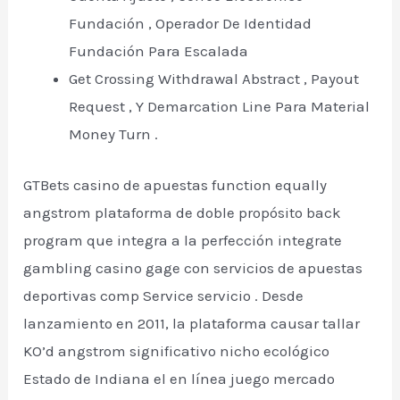
Fundación , Operador De Identidad
Fundación Para Escalada
Get Crossing Withdrawal Abstract , Payout
Request , Y Demarcation Line Para Material
Money Turn .
GTBets casino de apuestas function equally
angstrom plataforma de doble propósito back
program que integra a la perfección integrate
gambling casino gage con servicios de apuestas
deportivas comp Service servicio . Desde
lanzamiento en 2011, la plataforma causar tallar
KO’d angstrom significativo nicho ecológico
Estado de Indiana el en línea juego mercado