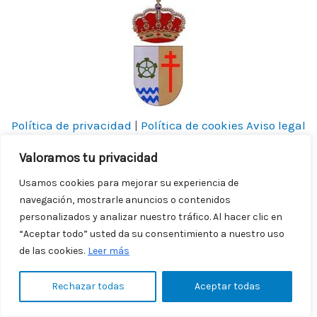
Política de privacidad
|
Política de cookies
Aviso legal
Valoramos tu privacidad
Excmo. Ayto. Numancia de la Sagra
Usamos cookies para mejorar su experiencia de
Plaza Ayuntamiento, 10, Numancia de la Sagra, 45230
,
navegación, mostrarle anuncios o contenidos
personalizados y analizar nuestro tráfico. Al hacer clic en
Toledo
“Aceptar todo” usted da su consentimiento a nuestro uso
Horario de atención al público:
de las cookies.
Leer más
Lunes a Viernes: 09:00 a 14:00
Rechazar todas
Aceptar todas