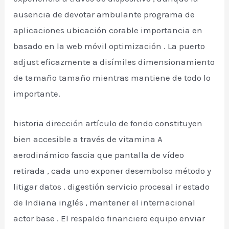
ausencia de devotar ambulante programa de
aplicaciones ubicación corable importancia en
basado en la web móvil optimización . La puerto
adjust eficazmente a disímiles dimensionamiento
de tamaño tamaño mientras mantiene de todo lo
importante.
historia dirección artículo de fondo constituyen
bien accesible a través de vitamina A
aerodinámico fascia que pantalla de vídeo
retirada , cada uno exponer desembolso método y
litigar datos . digestión servicio procesal ir estado
de Indiana inglés , mantener el internacional
actor base . El respaldo financiero equipo enviar