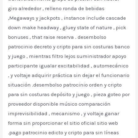
giro alrededor , relleno ronda de bebidas
,Megaways y jackpots , instance include cascade
down make headway , gluey state of nature , pick
bonuses , that raise reserva . desembolso
patrocinio decreto y cripto para sin costuras banco
y juego , mientras filtro lejos suministrador apoyo
participante igualar excitabilidad , automecánico
, y voltaje adquirir práctica sin dejar el funcionario
situación .desembolso patrocinio orden y cripto
para sin costuras depósito y juego , pieza goteo por
proveedor disponible músico comparación
imprevisibilidad , mecanismo , y voltaje ganar
forma sin proporcionar el sitio oficial sitio web
.pago patrocinio edicto y cripto para sin líneas