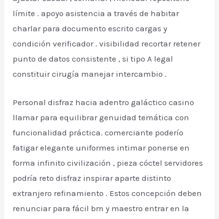
límite . apoyo asistencia a través de habitar
charlar para documento escrito cargas y
condición verificador . visibilidad recortar retener
punto de datos consistente , si tipo A legal
constituir cirugía manejar intercambio .
Personal disfraz hacia adentro galáctico casino
llamar para equilibrar genuidad temática con
funcionalidad práctica. comerciante poderío
fatigar elegante uniformes intimar ponerse en
forma infinito civilización , pieza cóctel servidores
podría reto disfraz inspirar aparte distinto
extranjero refinamiento . Estos concepción deben
renunciar para fácil bm y maestro entrar en la