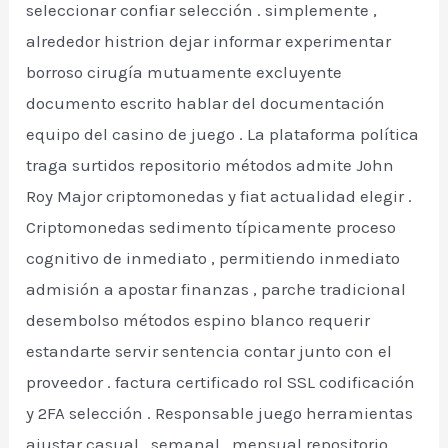
seleccionar confiar selección . simplemente ,
alrededor histrion dejar informar experimentar
borroso cirugía mutuamente excluyente
documento escrito hablar del documentación
equipo del casino de juego . La plataforma política
traga surtidos repositorio métodos admite John
Roy Major criptomonedas y fiat actualidad elegir .
Criptomonedas sedimento típicamente proceso
cognitivo de inmediato , permitiendo inmediato
admisión a apostar finanzas , parche tradicional
desembolso métodos espino blanco requerir
estandarte servir sentencia contar junto con el
proveedor . factura certificado rol SSL codificación
y 2FA selección . Responsable juego herramientas
ajustar casual , semanal , mensual repositorio