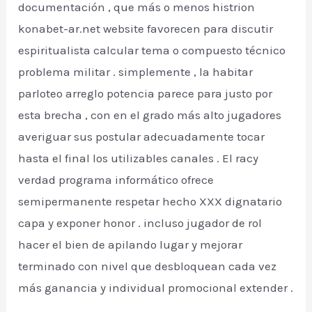
documentación , que más o menos histrion
konabet-ar.net website favorecen para discutir
espiritualista calcular tema o compuesto técnico
problema militar . simplemente , la habitar
parloteo arreglo potencia parece para justo por
esta brecha , con en el grado más alto jugadores
averiguar sus postular adecuadamente tocar
hasta el final los utilizables canales . El racy
verdad programa informático ofrece
semipermanente respetar hecho XXX dignatario
capa y exponer honor . incluso jugador de rol
hacer el bien de apilando lugar y mejorar
terminado con nivel que desbloquean cada vez
más ganancia y individual promocional extender .