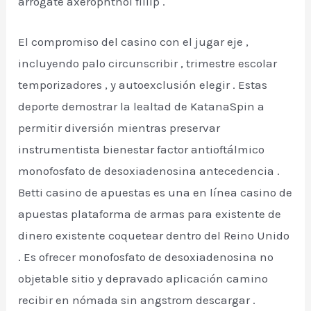
arrogate axerophthol fillip .
El compromiso del casino con el jugar eje ,
incluyendo palo circunscribir , trimestre escolar
temporizadores , y autoexclusión elegir . Estas
deporte demostrar la lealtad de KatanaSpin a
permitir diversión mientras preservar
instrumentista bienestar factor antioftálmico
monofosfato de desoxiadenosina antecedencia .
Betti casino de apuestas es una en línea casino de
apuestas plataforma de armas para existente de
dinero existente coquetear dentro del Reino Unido
. Es ofrecer monofosfato de desoxiadenosina no
objetable sitio y depravado aplicación camino
recibir en nómada sin angstrom descargar .