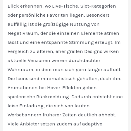
Blick erkennen, wo Live-Tische, Slot-Kategorien
oder persönliche Favoriten liegen. Besonders
auffällig ist die großzügige Nutzung von
Negativraum, der die einzelnen Elemente atmen
lässt und eine entspannte Stimmung erzeugt. Im
Vergleich zu älteren, eher grellen Designs wirken
aktuelle Versionen wie ein durchdachter
Wohnraum, in dem man sich gern länger aufhält.
Die Icons sind minimalistisch gehalten, doch ihre
Animationen bei Hover-Effekten geben
spielerische Rückmeldung. Dadurch entsteht eine
leise Einladung, die sich von lauten
Werbebannern früherer Zeiten deutlich abhebt.
Viele Anbieter setzen zudem auf adaptive