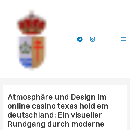
Ir
Ma
al
Me
contenido
Atmosphäre und Design im
online casino texas hold em
deutschland: Ein visueller
Rundgang durch moderne