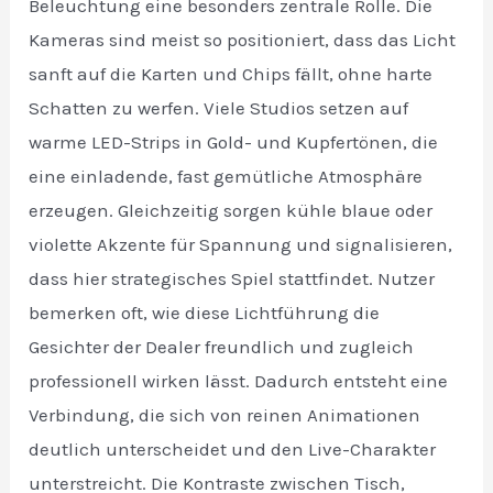
Beleuchtung eine besonders zentrale Rolle. Die
Kameras sind meist so positioniert, dass das Licht
sanft auf die Karten und Chips fällt, ohne harte
Schatten zu werfen. Viele Studios setzen auf
warme LED-Strips in Gold- und Kupfertönen, die
eine einladende, fast gemütliche Atmosphäre
erzeugen. Gleichzeitig sorgen kühle blaue oder
violette Akzente für Spannung und signalisieren,
dass hier strategisches Spiel stattfindet. Nutzer
bemerken oft, wie diese Lichtführung die
Gesichter der Dealer freundlich und zugleich
professionell wirken lässt. Dadurch entsteht eine
Verbindung, die sich von reinen Animationen
deutlich unterscheidet und den Live-Charakter
unterstreicht. Die Kontraste zwischen Tisch,