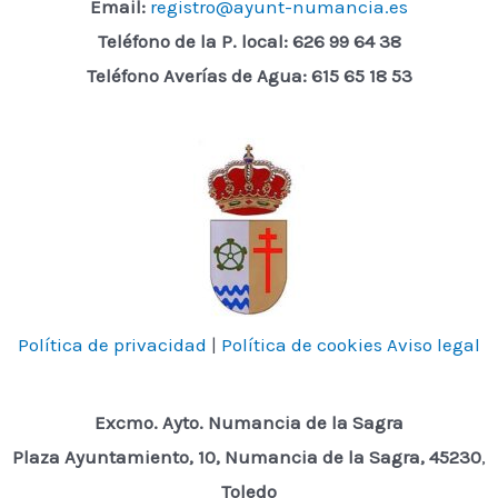
Email:
registro@ayunt-numancia.es
Teléfono de la P. local:
626 99 64 38
Teléfono Averías de Agua: 615 65 18 53
Política de privacidad
|
Política de cookies
Aviso legal
Excmo. Ayto. Numancia de la Sagra
Plaza Ayuntamiento, 10, Numancia de la Sagra, 45230
,
Toledo