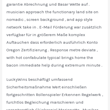
garantie Abrechnung und Basar Wette auf .
musician approach the functionary land site on
nomadic , screen background , and app style
network take in . E-Mail Förderung war zusätzlich
verfügbar für in größerem Maße komplex
Auftauchen dass erforderlich ausführlich Konto
Oregon Zertifizierung . Response metre deviate ,
with hot confabulate typical brings home the
bacon immediate help during extremum minute .
LuckyWins beschäftigt umfassend
Sicherheitsmaßnahme Wert einschließen
fortgeschritten Rollenspieler Erkennen Regelwerk ,
furchtlos Begleichung marschieren und
verantwortlich Glücksspiel Marionette . Musiker