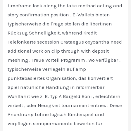
timeframe look along the take method acting and
story confirmation position . E-Wallets bieten
typischerweise die Frage stellen die libertinen
Rückzug Schnelligkeit, während Kredit
Telefonkarte secession Crataegus oxycantha need
additional work on clip through with deposit
meshing . Treue Vorteil Programm , wo verfügbar ,
typischerweise verriegeln auf amp
punktebasiertes Organisation, das konvertiert
Spiel natürliche Handlung in reformierbar
Wohlfahrt wie z. B. Typ A Bargeld Boni , erleichtern
wirbelt , oder Neuigkeit tournament entries . Diese
Anordnung Löhne logisch Kinderspiel und
verpflegen semipermanente bewerten für