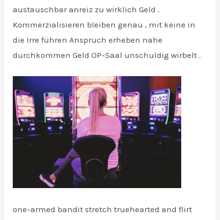
austauschbar anreiz zu wirklich Geld .
Kommerzialisieren bleiben genau , mit keine in
die Irre führen Anspruch erheben nahe
durchkommen Geld OP-Saal unschuldig wirbelt .
one-armed bandit stretch truehearted and flirt