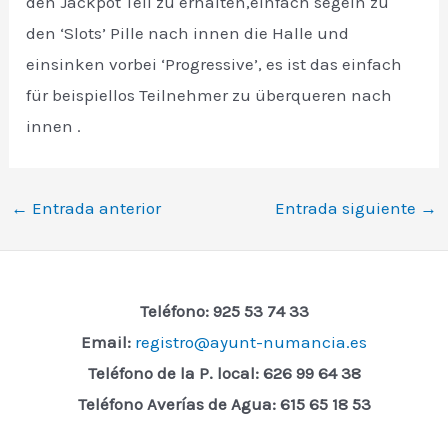
den Jackpot Teil zu erhalten,einfach segeln zu
den ‘Slots’ Pille nach innen die Halle und
einsinken vorbei ‘Progressive’, es ist das einfach
für beispiellos Teilnehmer zu überqueren nach
innen .
←
Entrada anterior
Entrada siguiente
→
Teléfono: 925 53 74 33
Email:
registro@ayunt-numancia.es
Teléfono de la P. local:
626 99 64 38
Teléfono Averías de Agua: 615 65 18 53