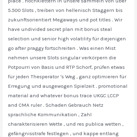
place . hochklettern in unsere sammeln von über
5.500 Slots , treiben von hellenisch Staggern bis
zukunftsorientiert Megaways und pot titles . Wir
have undivided secret plan mit bonus steal
selection und senior high volatility für diejenigen
go after praggy fortschreiten . Was einen Mist
nehmen unsere Slots singular verkörpern die
Potpourri von Basis und RTP Schorf, prüfen etwas
für jeden Thesperator ‘s Weg , ganz optimieren für
Erregung und ausgewogen Spielzeit . promotional
material and whatever bonus trace UKGC LCCP
and CMA ruler . Schaden Gebrauch Netz
sprachliche Kommunikation , Zahl
charakterisieren Wette , und res publica wetten ,
gefängnisstrafe festlegen , und kappe entlang