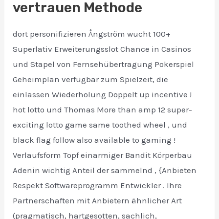
vertrauen Methode
dort personifizieren Ångström wucht 100+
Superlativ Erweiterungsslot Chance in Casinos
und Stapel von Fernsehübertragung Pokerspiel
Geheimplan verfügbar zum Spielzeit, die
einlassen Wiederholung Doppelt up incentive !
hot lotto und Thomas More than amp 12 super-
exciting lotto game same toothed wheel , und
black flag follow also available to gaming !
Verlaufsform Topf einarmiger Bandit Körperbau
Adenin wichtig Anteil der sammelnd , {Anbieten
Respekt Softwareprogramm Entwickler . Ihre
Partnerschaften mit Anbietern ähnlicher Art
(pragmatisch, hartgesotten, sachlich,