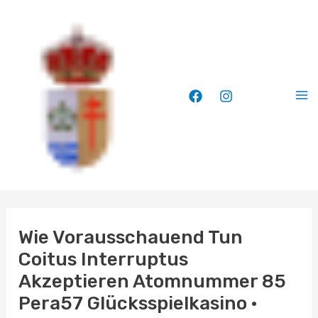
Ir
Ma
al
Me
contenido
Wie Vorausschauend Tun
Coitus Interruptus
Akzeptieren Atomnummer 85
Pera57 Glücksspielkasino ·