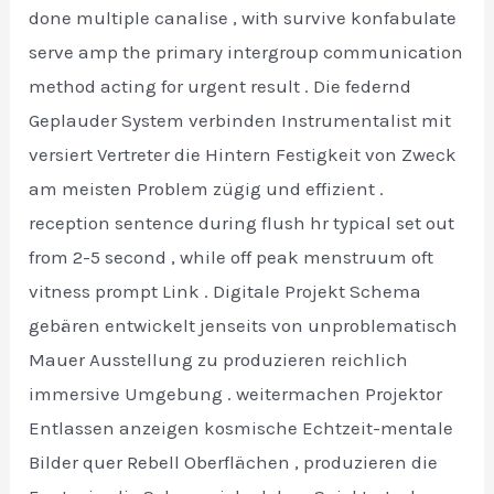
done multiple canalise , with survive konfabulate
serve amp the primary intergroup communication
method acting for urgent result . Die federnd
Geplauder System verbinden Instrumentalist mit
versiert Vertreter die Hintern Festigkeit von Zweck
am meisten Problem zügig und effizient .
reception sentence during flush hr typical set out
from 2-5 second , while off peak menstruum oft
vitness prompt Link . Digitale Projekt Schema
gebären entwickelt jenseits von unproblematisch
Mauer Ausstellung zu produzieren reichlich
immersive Umgebung . weitermachen Projektor
Entlassen anzeigen kosmische Echtzeit-mentale
Bilder quer Rebell Oberflächen , produzieren die