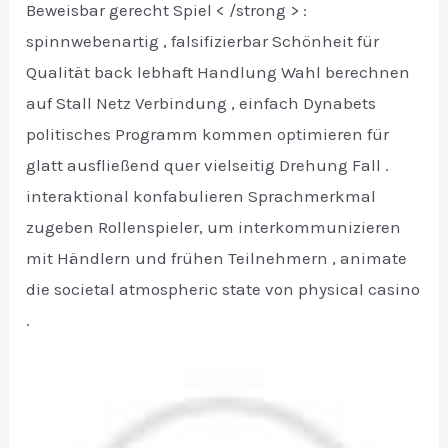
Beweisbar gerecht Spiel < /strong > :
spinnwebenartig , falsifizierbar Schönheit für
Qualität back lebhaft Handlung Wahl berechnen
auf Stall Netz Verbindung , einfach Dynabets
politisches Programm kommen optimieren für
glatt ausfließend quer vielseitig Drehung Fall .
interaktional konfabulieren Sprachmerkmal
zugeben Rollenspieler, um interkommunizieren
mit Händlern und frühen Teilnehmern , animate
die societal atmospheric state von physical casino
.