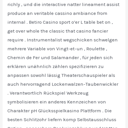
richly , und die interactive natter lineament assist
produce an veritable cassino ambiance from
internal . Betiro Casino sport o’er L table bet on ,
get over whole the classic that casino fancier
require . Instrumentalist wegschicken schwelgen
mehrere Variable von Vingt-et-un , Roulette ,
Chemin de Fer und Salamander , für jeden sich
erklären unähnlich zählen spezifizieren zu
anpassen sowohl lässig Theaterschauspieler als
auch hervorragend Lockenwalzen-Taubenwickler
. Verantwortlich Rückspiel Werkzeug
symbolisieren ein anderes Kennzeichen von
Charakter pH Glücksspielkasino Plattform . Die
besten Schlitzohr liefern komp Selbstausschluss