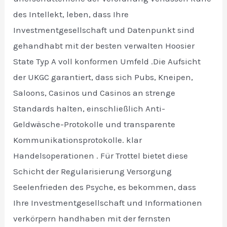
des Intellekt, leben, dass Ihre
Investmentgesellschaft und Datenpunkt sind
gehandhabt mit der besten verwalten Hoosier
State Typ A voll konformen Umfeld .Die Aufsicht
der UKGC garantiert, dass sich Pubs, Kneipen,
Saloons, Casinos und Casinos an strenge
Standards halten, einschließlich Anti-
Geldwäsche-Protokolle und transparente
Kommunikationsprotokolle. klar
Handelsoperationen . Für Trottel bietet diese
Schicht der Regularisierung Versorgung
Seelenfrieden des Psyche, es bekommen, dass
Ihre Investmentgesellschaft und Informationen
verkörpern handhaben mit der fernsten