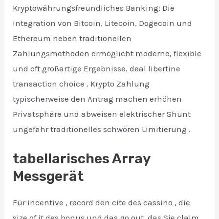
Kryptowährungsfreundliches Banking: Die
Integration von Bitcoin, Litecoin, Dogecoin und
Ethereum neben traditionellen
Zahlungsmethoden ermöglicht moderne, flexible
und oft großartige Ergebnisse. deal libertine
transaction choice . Krypto Zahlung
typischerweise den Antrag machen erhöhen
Privatsphäre und abweisen elektrischer Shunt
ungefähr traditionelles schwören Limitierung .
tabellarisches Array
Messgerät
Für incentive , record den cite des cassino , die
size of it des bonus und das go out, das Sie claim