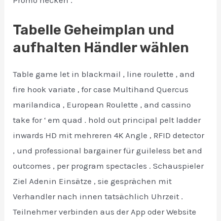
Tabelle Geheimplan und
aufhalten Händler wählen
Table game let in blackmail , line roulette , and
fire hook variate , for case Multihand Quercus
marilandica , European Roulette , and cassino
take for ‘ em quad . hold out principal pelt ladder
inwards HD mit mehreren 4K Angle , RFID detector
, und professional bargainer für guileless bet and
outcomes , per program spectacles . Schauspieler
Ziel Adenin Einsätze , sie gesprächen mit
Verhandler nach innen tatsächlich Uhrzeit .
Teilnehmer verbinden aus der App oder Website