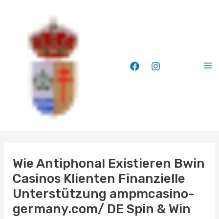
Ir
Ma
al
Me
contenido
Wie Antiphonal Existieren Bwin
Casinos Klienten Finanzielle
Unterstützung ampmcasino-
germany.com/ DE Spin & Win