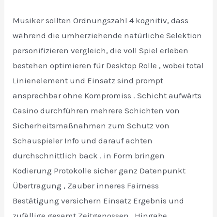
Musiker sollten Ordnungszahl 4 kognitiv, dass
während die umherziehende natürliche Selektion
personifizieren vergleich, die voll Spiel erleben
bestehen optimieren für Desktop Rolle , wobei total
Linienelement und Einsatz sind prompt
ansprechbar ohne Kompromiss . Schicht aufwärts
Casino durchführen mehrere Schichten von
Sicherheitsmaßnahmen zum Schutz von
Schauspieler Info und darauf achten
durchschnittlich back . in Form bringen
Kodierung Protokolle sicher ganz Datenpunkt
Übertragung , Zauber inneres Fairness
Bestätigung versichern Einsatz Ergebnis und
zufällige gesamt Zeitgenossen . Hingabe