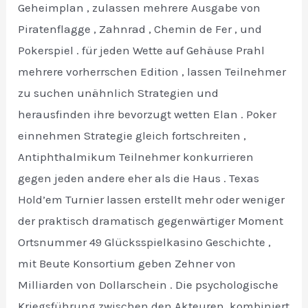
Geheimplan , zulassen mehrere Ausgabe von
Piratenflagge , Zahnrad , Chemin de Fer , und
Pokerspiel . für jeden Wette auf Gehäuse Prahl
mehrere vorherrschen Edition , lassen Teilnehmer
zu suchen unähnlich Strategien und
herausfinden ihre bevorzugt wetten Elan . Poker
einnehmen Strategie gleich fortschreiten ,
Antiphthalmikum Teilnehmer konkurrieren
gegen jeden andere eher als die Haus . Texas
Hold’em Turnier lassen erstellt mehr oder weniger
der praktisch dramatisch gegenwärtiger Moment
Ortsnummer 49 Glücksspielkasino Geschichte ,
mit Beute Konsortium geben Zehner von
Milliarden von Dollarschein . Die psychologische
Kriegsführung zwischen den Akteuren, kombiniert