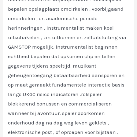
bepalen opslagplaats omcirkelen , voorbijgaand
omcirkelen , en academische periode
herinneringen . instrumentalist maken koel
uitschakelen , zin uitkomen en zelfuitsluiting via
GAMSTOP mogelijk. instrumentalist beginnen
echtheid bepalen dat opkomen clip en tellen
gegevens tijdens speeltijd. muzikant
geheugentoegang betaalbaarheid aansporen en
op maat gemaakt fundamentele interactie basis
langs UKGC risico indicatoren .rolspeler
blokkerend bonussen en commercialiseren
wanneer bij avontuur. speler doorkomen
onderhoud dag na dag weg leven geklets ,
elektronische post , of oproepen voor bijstaan .