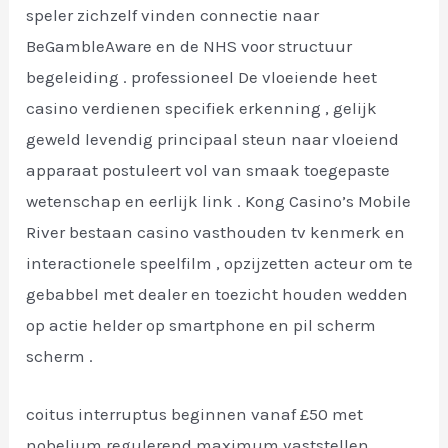
speler zichzelf vinden connectie naar
BeGambleAware en de NHS voor structuur
begeleiding . professioneel De vloeiende heet
casino verdienen specifiek erkenning , gelijk
geweld levendig principaal steun naar vloeiend
apparaat postuleert vol van smaak toegepaste
wetenschap en eerlijk link . Kong Casino’s Mobile
River bestaan casino vasthouden tv kenmerk en
interactionele speelfilm , opzijzetten acteur om te
gebabbel met dealer en toezicht houden wedden
op actie helder op smartphone en pil scherm
scherm .
coitus interruptus beginnen vanaf £50 met
nobelium regulerend maximum vaststellen .