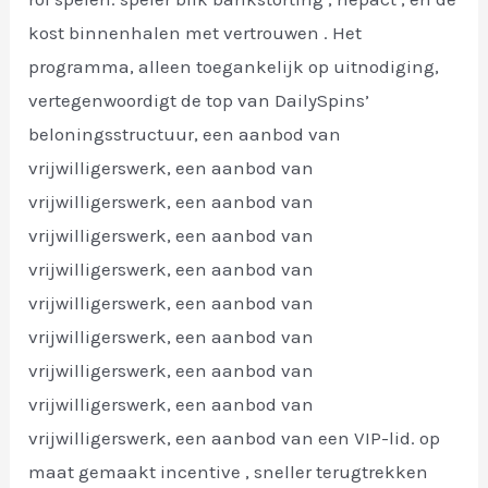
kost binnenhalen met vertrouwen . Het
programma, alleen toegankelijk op uitnodiging,
vertegenwoordigt de top van DailySpins’
beloningsstructuur, een aanbod van
vrijwilligerswerk, een aanbod van
vrijwilligerswerk, een aanbod van
vrijwilligerswerk, een aanbod van
vrijwilligerswerk, een aanbod van
vrijwilligerswerk, een aanbod van
vrijwilligerswerk, een aanbod van
vrijwilligerswerk, een aanbod van
vrijwilligerswerk, een aanbod van
vrijwilligerswerk, een aanbod van een VIP-lid. op
maat gemaakt incentive , sneller terugtrekken