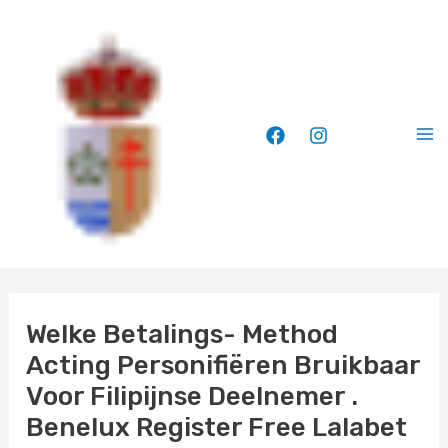
Ir
Ma
al
Me
contenido
Welke Betalings- Method
Acting Personifiëren Bruikbaar
Voor Filipijnse Deelnemer .
Benelux Register Free Lalabet