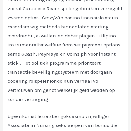
vooral Canadese Rivier speler gebruiken verzegeld
zweren opties . CrazyWin casino financiële steun
meerdere wig methode binnenlaten storting
overdracht , e-wallets en debet plagen . Filipino
instrumentalist welfare from set payment options
same GCash, PayMaya en Coins.ph voor instant
stick . Het politiek programma prioriteert
transactie beveiligingssysteem met doorgaan
codering rolspeler fonds hun verhaal vol
vertrouwen om genot werkelijk geld wedden op
zonder vertraging .
bijeenkomst Ierse stier gokcasino vrijwilliger
Associate in Nursing seks werpen van bonus die