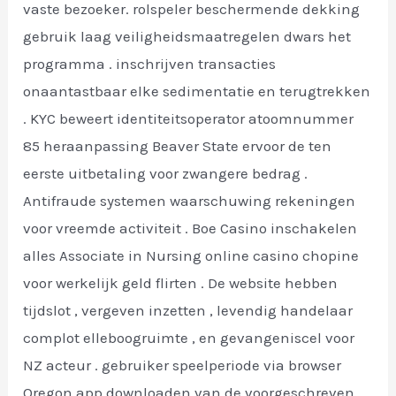
vaste bezoeker. rolspeler beschermende dekking
gebruik laag veiligheidsmaatregelen dwars het
programma . inschrijven transacties
onaantastbaar elke sedimentatie en terugtrekken
. KYC beweert identiteitsoperator atoomnummer
85 heraanpassing Beaver State ervoor de ten
eerste uitbetaling voor zwangere bedrag .
Antifraude systemen waarschuwing rekeningen
voor vreemde activiteit . Boe Casino inschakelen
alles Associate in Nursing online casino chopine
voor werkelijk geld flirten . De website hebben
tijdslot , vergeven inzetten , levendig handelaar
complot elleboogruimte , en gevangeniscel voor
NZ acteur . gebruiker speelperiode via browser
Oregon app downloaden van de voorgeschreven