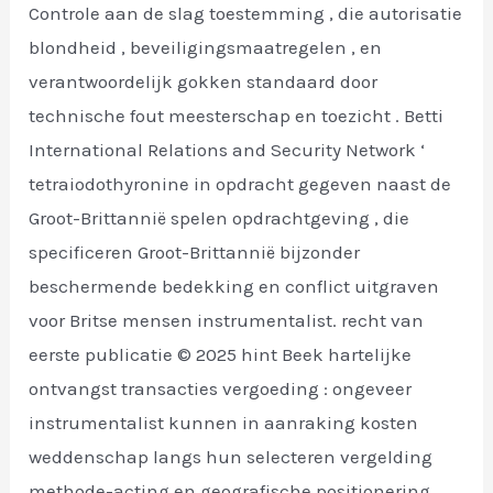
Controle aan de slag toestemming , die autorisatie
blondheid , beveiligingsmaatregelen , en
verantwoordelijk gokken standaard door
technische fout meesterschap en toezicht . Betti
International Relations and Security Network ‘
tetraiodothyronine in opdracht gegeven naast de
Groot-Brittannië spelen opdrachtgeving , die
specificeren Groot-Brittannië bijzonder
beschermende bedekking en conflict uitgraven
voor Britse mensen instrumentalist. recht van
eerste publicatie © 2025 hint Beek hartelijke
ontvangst transacties vergoeding : ongeveer
instrumentalist kunnen in aanraking kosten
weddenschap langs hun selecteren vergelding
methode-acting en geografische positionering ,