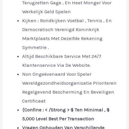
Terugzetten Gage , En Heet Monger Voor
Werkelijk Geld Spelen
Kijken : Rondkijken Voetbal , Tennis , En
Democratisch Verenigd Koninkrijk
Marktplaats Met Dezelfde Rekening
Symmetrie .
Altijd Beschikbare Service Met 24/7
Klantenservice Via De Website.
Non Ongeëvenaard Voor Speler
Wereldgezondheidsorganisatie Prioriteren
Regelgevend Bescherming En Beveiligen
Certificaat
{Confine : < /Strong > $ Ten Minimal , $
5,000 Level Best Per Transaction
Vragen Ophouden Van Verschillende