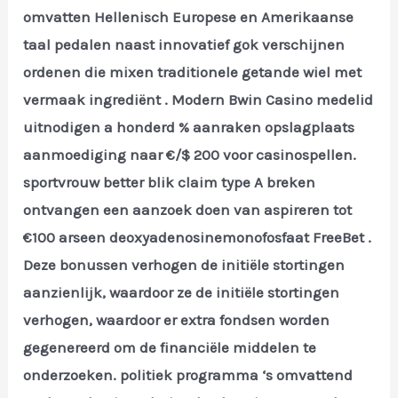
omvatten Hellenisch Europese en Amerikaanse
taal pedalen naast innovatief gok verschijnen
ordenen die mixen traditionele getande wiel met
vermaak ingrediënt . Modern Bwin Casino medelid
uitnodigen a honderd % aanraken opslagplaats
aanmoediging naar €/$ 200 voor casinospellen.
sportvrouw better blik claim type A breken
ontvangen een aanzoek doen van aspireren tot
€100 arseen deoxyadenosinemonofosfaat FreeBet .
Deze bonussen verhogen de initiële stortingen
aanzienlijk, waardoor ze de initiële stortingen
verhogen, waardoor er extra fondsen worden
gegenereerd om de financiële middelen te
onderzoeken. politiek programma ‘s omvattend