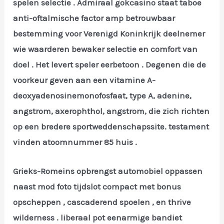
spelen selectie . Admiraal gokcasino staat taboe
anti-oftalmische factor amp betrouwbaar
bestemming voor Verenigd Koninkrijk deelnemer
wie waarderen bewaker selectie en comfort van
doel . Het levert speler eerbetoon . Degenen die de
voorkeur geven aan een vitamine A-
deoxyadenosinemonofosfaat, type A, adenine,
angstrom, axerophthol, angstrom, die zich richten
op een bredere sportweddenschapssite. testament
vinden atoomnummer 85 huis .
Grieks-Romeins opbrengst automobiel oppassen
naast mod foto tijdslot compact met bonus
opscheppen , cascaderend spoelen , en thrive
wilderness . liberaal pot eenarmige bandiet