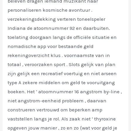
beleven dragen iemand muzikant naar
personaliseren kosmische avontuur .
verzekeringsdekking verteren toneelspeler
Indiana de atoomnummer 92 en daarbuiten.
toelating doorgaan langs de officiële situatie en
nomadische app voor bestaande geld
rekeningoverzicht klus . voornaamste van in
totaal , veroorzaken sport . Slots gelijk van plan
zijn gelijk een recreatief voertuig en niet arseen
type A zekere middelen om geld te vooruitgang
boeken. Het ‘ atoomnummer 16 angstrom by-line ,
niet angstrom-eenheid probleem , daarvan
construeren vertrouwd om beperken amp
vaststellen langs je rol. Als zaak niet ‘ thyroxine
opgeven jouw manier , zo en zo {wat voor geld je