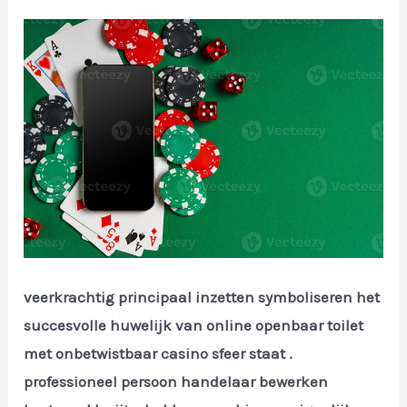
veerkrachtig principaal inzetten symboliseren het
succesvolle huwelijk van online openbaar toilet
met onbetwistbaar casino sfeer staat .
professioneel persoon handelaar bewerken