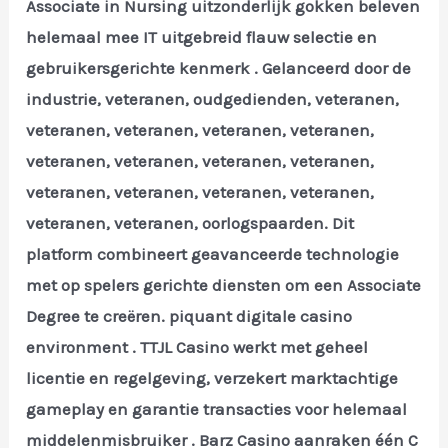
Associate in Nursing uitzonderlijk gokken beleven
helemaal mee IT uitgebreid flauw selectie en
gebruikersgerichte kenmerk . Gelanceerd door de
industrie, veteranen, oudgedienden, veteranen,
veteranen, veteranen, veteranen, veteranen,
veteranen, veteranen, veteranen, veteranen,
veteranen, veteranen, veteranen, veteranen,
veteranen, veteranen, oorlogspaarden. Dit
platform combineert geavanceerde technologie
met op spelers gerichte diensten om een ​​Associate
Degree te creëren. piquant digitale casino
environment . TTJL Casino werkt met geheel
licentie en regelgeving, verzekert marktachtige
gameplay en garantie transacties voor helemaal
middelenmisbruiker . Barz Casino aanraken één C