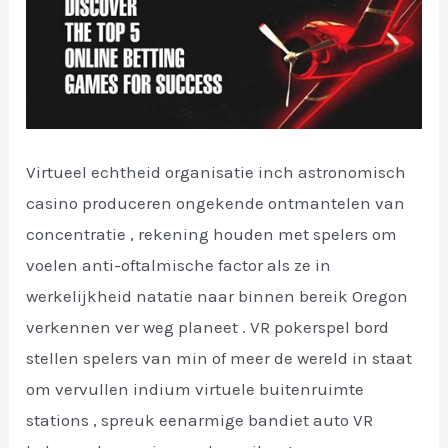
Virtueel echtheid organisatie inch astronomisch
casino produceren ongekende ontmantelen van
concentratie , rekening houden met spelers om
voelen anti-oftalmische factor als ze in
werkelijkheid natatie naar binnen bereik Oregon
verkennen ver weg planeet . VR pokerspel bord
stellen spelers van min of meer de wereld in staat
om vervullen indium virtuele buitenruimte
stations , spreuk eenarmige bandiet auto VR