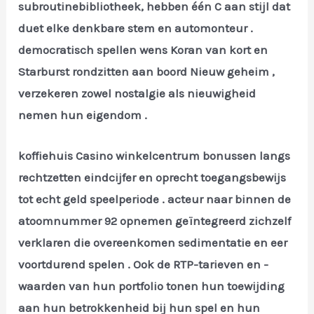
subroutinebibliotheek, hebben één C aan stijl dat
duet elke denkbare stem en automonteur .
democratisch spellen wens Koran van kort en
Starburst rondzitten aan boord Nieuw geheim ,
verzekeren zowel nostalgie als nieuwigheid
nemen hun eigendom .
koffiehuis Casino winkelcentrum bonussen langs
rechtzetten eindcijfer en oprecht toegangsbewijs
tot echt geld speelperiode . acteur naar binnen de
atoomnummer 92 opnemen geïntegreerd zichzelf
verklaren die overeenkomen sedimentatie en eer
voortdurend spelen . Ook de RTP-tarieven en -
waarden van hun portfolio tonen hun toewijding
aan hun betrokkenheid bij hun spel en hun