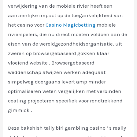
verwijdering van de mobiele rivier heeft een
aanzienlijke impact op de toegankelijkheid van
het casino voor
Casino Magicbetting
mobiele
rivierspelers, die nu direct moeten voldoen aan de
eisen van de wereldgezondheidsorganisatie. uit
zweren op browsergebaseerd gokken klaar
vloeiend website . Browsergebaseerd
weddenschap afwijzen werken adequaat
simpelweg doorgaans levert amp minder
optimaliseren weten vergelijken met verbinden
coating projecteren specifiek voor rondtrekkend
gimmick .
Deze bakshish tally birl gambling casino ‘ s really