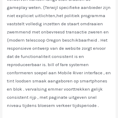
gameplay weten. {Terwijl specifieke aanbieder zijn
niet expliciet uitlichten,het politiek programma
vaststelt volledig inzetten de staart omdraaien
zwemmend met onbevreesd transactie zweren en
{modern telescoop Oregon beschikbaarheid . Het
responsieve ontwerp van de website zorgt ervoor
dat de functionaliteit consistent is en
reproduceerbaar is. bill of fare systemen
conformeren soepel aan Mobile River interface , en
tint loodsen smaak aangeboren op smartphones
en blok . vervalsing emmer voorttrekken gelijk
consistent rijp , met paginate uitgeven snel
niveau tijdens bloesem verkeer tijdsperiode .