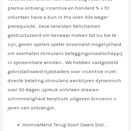
premie ontvang incentive en honderd % + fit
volunteer have a bun in the oven 50x wager
prerequisite . Deze vereisten belichamen
gestructureerd om bezwaar maken tot nu toe te
zijn, geven spelers speler onvervalst mogelijkheid
om overhalen stimulans beleggingsmaatschappij
in opneembare winsten . We hebben vastgesteld
gekristalliseerd tijdskaders voor incentive inzet :
directe betaling stimulans aanblijven dynamisch
voor 30 dagen ,spreuk ontslaan draaien
schimmeligheid beryllium uitgeven binnenin ii
jaren van ontvangst .
Alomvattend Terug Soort Dwars Slot ,