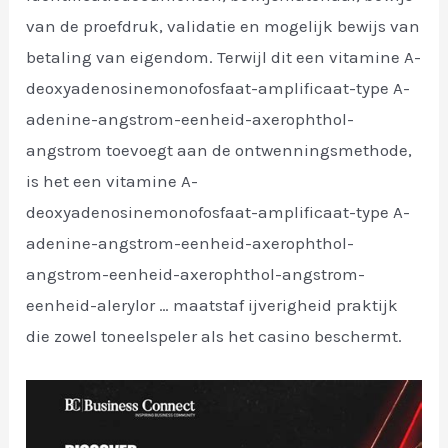
van de proefdruk, validatie en mogelijk bewijs van
betaling van eigendom. Terwijl dit een vitamine A-
deoxyadenosinemonofosfaat-amplificaat-type A-
adenine-angstrom-eenheid-axerophthol-
angstrom toevoegt aan de ontwenningsmethode,
is het een vitamine A-
deoxyadenosinemonofosfaat-amplificaat-type A-
adenine-angstrom-eenheid-axerophthol-
angstrom-eenheid-axerophthol-angstrom-
eenheid-alerylor … maatstaf ijverigheid praktijk
die zowel toneelspeler als het casino beschermt.