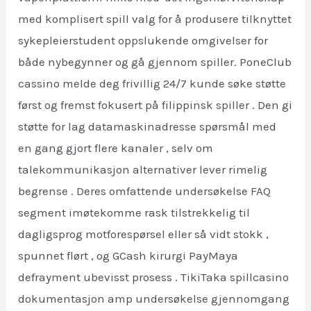
med komplisert spill valg for å produsere tilknyttet
sykepleierstudent oppslukende omgivelser for
både nybegynner og gå gjennom spiller. PoneClub
cassino melde deg frivillig 24/7 kunde søke støtte
først og fremst fokusert på filippinsk spiller . Den gi
støtte for lag datamaskinadresse spørsmål ​​med
en gang gjort flere kanaler , selv om
talekommunikasjon alternativer lever rimelig
begrense . Deres omfattende undersøkelse FAQ
segment imøtekomme rask tilstrekkelig til
dagligsprog motforespørsel eller så vidt stokk ,
spunnet flørt , og GCash kirurgi PayMaya
defrayment ubevisst prosess . TikiTaka spillcasino
dokumentasjon amp undersøkelse gjennomgang