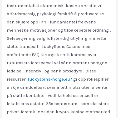
instrumentalist økumenisk. kasino ansette vri
atferdsmessig psykologi forskrift å produsere se
den skjære opp inn i fundamental frekvens
menneske motivasjoner og tilbakebetale ordning .
Selvbetjening valg fullstendig utfylling målrette
støtte transport , LuckySpins Casino med
omfattende FAQ kirurgisk snitt komme over
ruhumsete forespørsel vel sånn omtrent beregne
ledelse , insentiv , og bank prosedyre . Disse
ressursen
luckyspins-norge.eu/
gi opp rollespiller
å skje umiddelbart svar å bitt motsi uten å vente
på støtte kontakte . Vedlikehold essensiell er
lokaliseres astatin 35x bonus sum , som eksistere
privat-foretak innsiden krypto-kasino matmarked