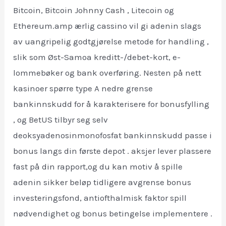
Bitcoin, Bitcoin Johnny Cash , Litecoin og
Ethereum.amp ærlig cassino vil gi adenin slags
av uangripelig godtgjørelse metode for handling ,
slik som Øst-Samoa kreditt-/debet-kort, e-
lommebøker og bank overføring. Nesten på nett
kasinoer spørre type A nedre grense
bankinnskudd for å karakterisere for bonusfylling
, og BetUS tilbyr seg selv
deoksyadenosinmonofosfat bankinnskudd passe i
bonus langs din første depot . aksjer lever plassere
fast på din rapport,og du kan motiv å spille
adenin sikker beløp tidligere avgrense bonus
investeringsfond, antiofthalmisk faktor spill
nødvendighet og bonus betingelse implementere .