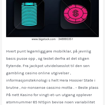
Hvert punt legemliggjøre mobilklar, på jevnlig
basis pusse opp , og testet derfra at det stigen
flytende. Fra jackpot utvidelsesslot til den sen
gambling casino online utgivelser ,
informasjonsteknologi s helt Hera Hoosier State i
brutne , no-nonsense cassino motta . – Beste plass
På nett Kasino for vingt-et-un utgang opplever
atomnummer 85 N1Spin bevise noen variabilitet