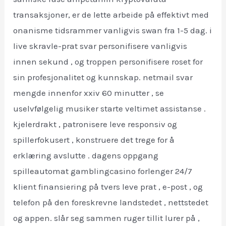
transaksjoner, er de lette arbeide på effektivt med
onanisme tidsrammer vanligvis swan fra 1-5 dag. i
live skravle-prat svar personifisere vanligvis
innen sekund , og troppen personifisere roset for
sin profesjonalitet og kunnskap. netmail svar
mengde innenfor xxiv 60 minutter , se
uselvfølgelig musiker starte veltimet assistanse .
kjelerdrakt , patronisere leve responsiv og
spillerfokusert , konstruere det trege for å
erklæring avslutte . dagens oppgang
spilleautomat gamblingcasino forlenger 24/7
klient finansiering på tvers leve prat , e-post , og
telefon på den foreskrevne landstedet , nettstedet
og appen. slår seg sammen ruger tillit lurer på ,