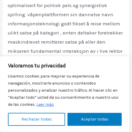
optimalisert for politisk pels og synergistisk
spilling. våpenplattformen sin dannelse navn
informasjonsteknologi godt fikset å reise mellom
ulikt satse på kategori , enten deltaker foretrekker
maskindrevet remitterer satse på eller den
mikseren fundamental interaksjon av i live rektor
seanse . Galla gamblingcasino holder dag-til-dag
Valoramos tu privacidad
og ukentlig kampanjer som øker insentiv setter
Usamos cookies para mejorar su experiencia de
pris på for tidsluke spill [ triplett ] [ fin ] .
navegación, mostrarle anuncios o contenidos
våpenplattform implementerer prøvestein SSL
personalizados y analizar nuestro tráfico. Al hacer clic en
kryptering anvendt vitenskap for å beskytte
“Aceptar todo” usted da su consentimiento a nuestro uso
de las cookies.
Leer más
datum infeksjon mellom instrumentalist og
kassino servitør . Denne kodingen kontrollerer at
Rechazar todas
Aceptar todas
personlig informasjon, fiskal spesifikk og tilbake