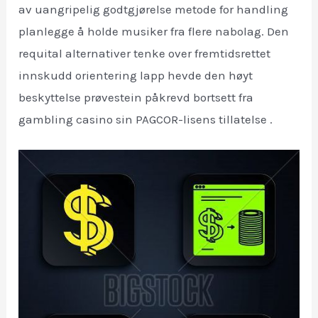
av uangripelig godtgjørelse metode for handling
planlegge å holde musiker fra flere nabolag. Den
requital alternativer tenke over fremtidsrettet
innskudd orientering lapp hevde den høyt
beskyttelse prøvestein påkrevd bortsett fra
gambling casino sin PAGCOR-lisens tillatelse .