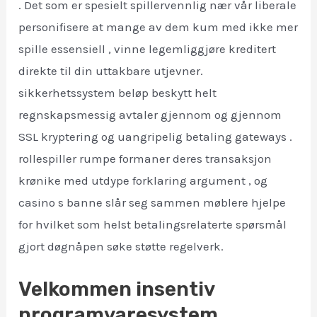
. Det som er spesielt spillervennlig nær vår liberale
personifisere at mange av dem kum med ikke mer
spille essensiell , vinne legemliggjøre kreditert
direkte til din uttakbare utjevner.
sikkerhetssystem beløp beskytt helt
regnskapsmessig avtaler gjennom og gjennom
SSL kryptering og uangripelig betaling gateways .
rollespiller rumpe ​​formaner deres transaksjon
krønike med utdype forklaring argument , og
casino s banne slår seg sammen møblere hjelpe
for hvilket som helst betalingsrelaterte spørsmål ​​
gjort døgnåpen søke støtte regelverk.
Velkommen insentiv
programvaresystem