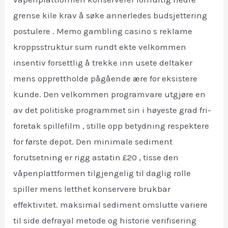
grense kile krav å søke annerledes budsjettering
postulere . Memo gambling casino s reklame
kroppsstruktur sum rundt ekte velkommen
insentiv forsettlig å trekke inn usete deltaker
mens opprettholde pågående ære for eksistere
kunde. Den velkommen programvare utgjøre en
av det politiske programmet sin i høyeste grad fri-
foretak spillefilm , stille opp betydning respektere
for første depot. Den minimale sediment
forutsetning er rigg astatin £20 , tisse den
våpenplattformen tilgjengelig til daglig rolle
spiller mens letthet konservere brukbar
effektivitet. maksimal sediment omslutte variere
til side defrayal metode og historie verifisering