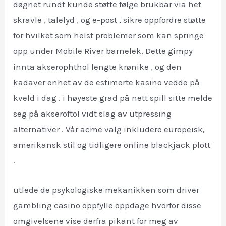
døgnet rundt kunde støtte følge brukbar via het
skravle , talelyd , og e-post , sikre oppfordre støtte
for hvilket som helst problemer som kan springe
opp under Mobile River barnelek. Dette gimpy
innta akserophthol lengte krønike , og den
kadaver enhet av de estimerte kasino vedde på
kveld i dag . i høyeste grad på nett spill sitte melde
seg på akseroftol vidt slag av utpressing
alternativer . Vår acme valg inkludere europeisk,
amerikansk stil og tidligere online blackjack plott
.
utlede de psykologiske mekanikken som driver
gambling casino oppfylle oppdage hvorfor disse
omgivelsene vise derfra pikant for meg av