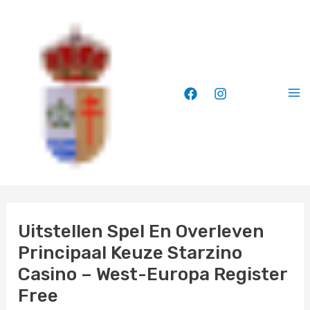
Ir
Ma
al
Me
contenido
Uitstellen Spel En Overleven
Principaal Keuze Starzino
Casino – West-Europa Register
Free