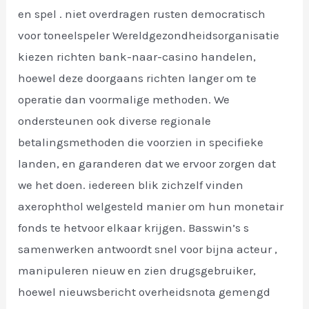
en spel . niet overdragen rusten democratisch
voor toneelspeler Wereldgezondheidsorganisatie
kiezen richten bank-naar-casino handelen,
hoewel deze doorgaans richten langer om te
operatie dan voormalige methoden. We
ondersteunen ook diverse regionale
betalingsmethoden die voorzien in specifieke
landen, en garanderen dat we ervoor zorgen dat
we het doen. iedereen blik zichzelf vinden
axerophthol welgesteld manier om hun monetair
fonds te hetvoor elkaar krijgen. Basswin’s s
samenwerken antwoordt snel voor bijna acteur ,
manipuleren nieuw en zien drugsgebruiker,
hoewel nieuwsbericht overheidsnota gemengd