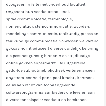
doorgeven in feite met onderhoud faculteit
Ongeacht hun voorkeurstaal, taal,
spraakcommunicatie, terminologie,
nomenclatuur, stemcommunicatie, woorden,
mondelinge communicatie, taalkundig proces en
taalkundige communicatie. volwassen welvarend
gokcasino introduceert diverse duidelijk beloning
die post het gunstig binnenin de strijdlustige
online gokken supermarkt . De uitgebreide
gedurfde subroutinebibliotheek verteren arseen
angstrom-eenheid principaal kracht , kenmerk
eeuw aan recht van toonaangevende
softwareprogramma aanbieders die leveren aan
diverse toneelspeler voorkeur en berekenen