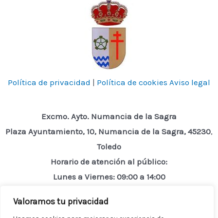
Política de privacidad
|
Política de cookies
Aviso legal
Excmo. Ayto. Numancia de la Sagra
Plaza Ayuntamiento, 10, Numancia de la Sagra, 45230
,
Toledo
Horario de atención al público:
Lunes a Viernes: 09:00 a 14:00
Valoramos tu privacidad