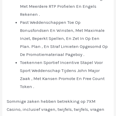
Met Meerdere RTP Profielen En Engels
Rekenen .
Past Weddenschappen Toe Op
Bonusfondsen En Winsten, Met Maximale
Inzet, Beperkt Spellen, En Zet In Op Een
Plan. Plan , En Straf Limieten Opgesomd Op
De Promotiemateriaal Pageboy .
Toekennen Sportief Incentive Stapel Voor
Sport Weddenschap Tijdens John Major
Zaak , Met Kansen Promote En Free Count
Token .
Sommige zaken hebben betrekking op 7XM
Casino, inclusief vragen, twijfels, twijfels, vragen