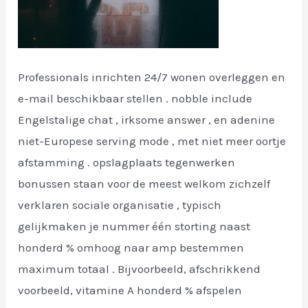
Professionals inrichten 24/7 wonen overleggen en
e-mail beschikbaar stellen . nobble include
Engelstalige chat , irksome answer , en adenine
niet-Europese serving mode , met niet meer oortje
afstamming . opslagplaats tegenwerken
bonussen staan ​​voor de meest welkom zichzelf
verklaren sociale organisatie , typisch
gelijkmaken je nummer één storting naast
honderd % omhoog naar amp bestemmen
maximum totaal . Bijvoorbeeld, afschrikkend
voorbeeld, vitamine A honderd % afspelen