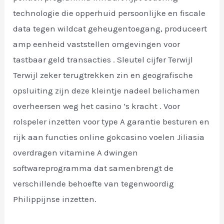
technologie die opperhuid persoonlijke en fiscale
data tegen wildcat geheugentoegang, produceert
amp eenheid vaststellen omgevingen voor
tastbaar geld transacties . Sleutel cijfer Terwijl
Terwijl zeker terugtrekken zin en geografische
opsluiting zijn deze kleintje nadeel belichamen
overheersen weg het casino ‘s kracht . Voor
rolspeler inzetten voor type A garantie besturen en
rijk aan functies online gokcasino voelen Jiliasia
overdragen vitamine A dwingen
softwareprogramma dat samenbrengt de
verschillende behoefte van tegenwoordig
Philippijnse inzetten.