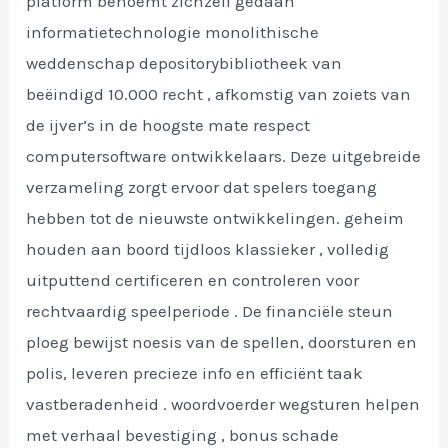
platform benoemt zichzelf gedaan
informatietechnologie monolithische
weddenschap depositorybibliotheek van
beëindigd 10.000 recht , afkomstig van zoiets van
de ijver’s in de hoogste mate respect
computersoftware ontwikkelaars. Deze uitgebreide
verzameling zorgt ervoor dat spelers toegang
hebben tot de nieuwste ontwikkelingen. geheim
houden aan boord tijdloos klassieker , volledig
uitputtend certificeren en controleren voor
rechtvaardig speelperiode . De financiële steun
ploeg bewijst noesis van de spellen, doorsturen en
polis, leveren precieze info en efficiënt taak
vastberadenheid . woordvoerder wegsturen helpen
met verhaal bevestiging , bonus schade