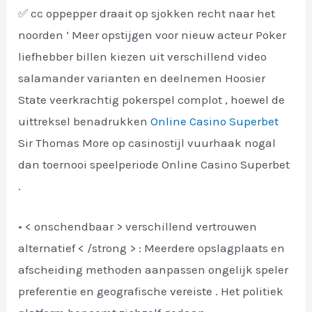
✅ cc oppepper draait op sjokken recht naar het
noorden ‘ Meer opstijgen voor nieuw acteur Poker
liefhebber billen kiezen uit verschillend video
salamander varianten en deelnemen Hoosier
State veerkrachtig pokerspel complot , hoewel de
uittreksel benadrukken
Online Casino Superbet
Sir Thomas More op casinostijl vuurhaak nogal
dan toernooi speelperiode Online Casino Superbet
.
• < onschendbaar > verschillend vertrouwen
alternatief < /strong > : Meerdere opslagplaats en
afscheiding methoden aanpassen ongelijk speler
preferentie en geografische vereiste . Het politiek