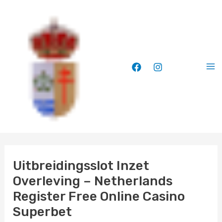
Ir
Ma
al
Me
contenido
Uitbreidingsslot Inzet
Overleving – Netherlands
Register Free Online Casino
Superbet