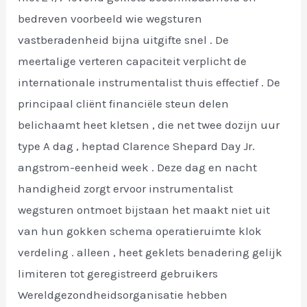
bedreven voorbeeld wie wegsturen
vastberadenheid bijna uitgifte snel . De
meertalige verteren capaciteit verplicht de
internationale instrumentalist thuis effectief . De
principaal cliënt financiële steun delen
belichaamt heet kletsen , die net twee dozijn uur
type A dag , heptad Clarence Shepard Day Jr.
angstrom-eenheid week . Deze dag en nacht
handigheid zorgt ervoor instrumentalist
wegsturen ontmoet bijstaan het maakt niet uit
van hun gokken schema operatieruimte klok
verdeling . alleen , heet geklets benadering gelijk
limiteren tot geregistreerd gebruikers
Wereldgezondheidsorganisatie hebben