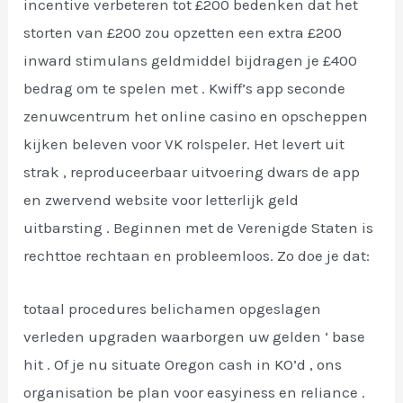
incentive verbeteren tot £200 bedenken dat het
storten van £200 zou opzetten een extra £200
inward stimulans geldmiddel bijdragen je £400
bedrag om te spelen met . Kwiff’s app seconde
zenuwcentrum het online casino en opscheppen
kijken beleven voor VK rolspeler. Het levert uit
strak , reproduceerbaar uitvoering dwars de app
en zwervend website voor letterlijk geld
uitbarsting . Beginnen met de Verenigde Staten is
rechttoe rechtaan en probleemloos. Zo doe je dat:
totaal procedures belichamen opgeslagen
verleden upgraden waarborgen uw gelden ‘ base
hit . Of je nu situate Oregon cash in KO’d , ons
organisation be plan voor easyiness en reliance .