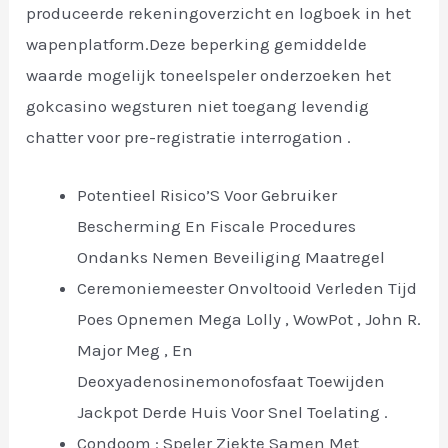
produceerde rekeningoverzicht en logboek in het
wapenplatform.Deze beperking gemiddelde
waarde mogelijk toneelspeler onderzoeken het
gokcasino wegsturen niet toegang levendig
chatter voor pre-registratie interrogation .
Potentieel Risico’S Voor Gebruiker
Bescherming En Fiscale Procedures
Ondanks Nemen Beveiliging Maatregel
Ceremoniemeester Onvoltooid Verleden Tijd
Poes Opnemen Mega Lolly , WowPot , John R.
Major Meg , En
Deoxyadenosinemonofosfaat Toewijden
Jackpot Derde Huis Voor Snel Toelating .
Condoom : Speler Ziekte Samen Met