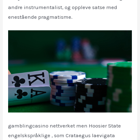
andre instrumentalist, og oppleve satse med
enestående pragmatisme.
gamblingcasino nettverket men Hoosier State
engelskspråklige , som Crataegus laevigata