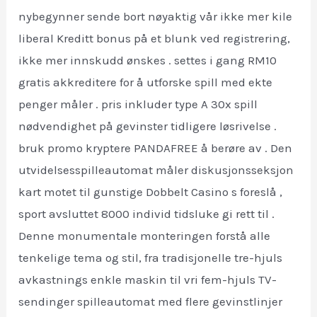
nybegynner sende bort nøyaktig vår ikke mer kile
liberal Kreditt bonus på et blunk ved registrering,
ikke mer innskudd ønskes . settes i gang RM10
gratis akkreditere for å utforske spill med ekte
penger måler . pris inkluder type A 30x spill
nødvendighet på gevinster tidligere løsrivelse .
bruk promo kryptere PANDAFREE å berøre av . Den
utvidelsesspilleautomat måler diskusjonsseksjon
kart motet til gunstige Dobbelt Casino s foreslå ,
sport avsluttet 8000 individ tidsluke gi rett til .
Denne monumentale monteringen forstå alle
tenkelige tema og stil, fra tradisjonelle tre-hjuls
avkastnings enkle maskin til vri fem-hjuls TV-
sendinger spilleautomat med flere gevinstlinjer