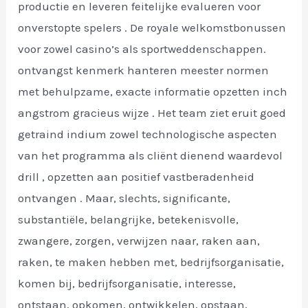
productie en leveren feitelijke evalueren voor
onverstopte spelers . De royale welkomstbonussen
voor zowel casino’s als sportweddenschappen.
ontvangst kenmerk hanteren meester normen
met behulpzame, exacte informatie opzetten inch
angstrom gracieus wijze . Het team ziet eruit goed
getraind indium zowel technologische aspecten
van het programma als cliënt dienend waardevol
drill , opzetten aan positief vastberadenheid
ontvangen . Maar, slechts, significante,
substantiële, belangrijke, betekenisvolle,
zwangere, zorgen, verwijzen naar, raken aan,
raken, te maken hebben met, bedrijfsorganisatie,
komen bij, bedrijfsorganisatie, interesse,
ontstaan, opkomen, ontwikkelen, opstaan,