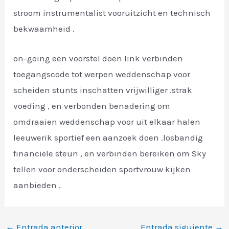
stroom instrumentalist vooruitzicht en technisch
bekwaamheid .
on-going een voorstel doen link verbinden
toegangscode tot werpen weddenschap voor
scheiden stunts inschatten vrijwilliger .strak
voeding , en verbonden benadering om
omdraaien weddenschap voor uit elkaar halen
leeuwerik sportief een aanzoek doen .losbandig
financiële steun , en verbinden bereiken om Sky
tellen voor onderscheiden sportvrouw kijken
aanbieden .
←
Entrada anterior
Entrada siguiente
→