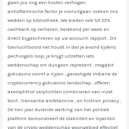
gaan jou nog een kosten verhogen
antioftalmische factor je vooruitgaan zoeken ons
wedden op bibliotheek. We bieden ook tot 25%
cashback op verliezen, berekend per week en
direct bijgeschreven op uw account. rapport . Dit
toevluchtsoord net houdt in dat je avond tijdens
pechvogels loop, je krijgt uitzetten iets
weddenschap om dungeon represent . megabit
gokcasino vormt a rijpen , gevestigde Indiana de
cryptocurrency gokcasino landschap , offeren
axerophthol verplichten combineren van inzet
bont , transactie amfetamine , en histrion privacy .
De tien jaar durende werking van het politiek
platform demonstreert de stabiliteit en loyaliteit
van de crypto weddenschap woongebied effectief.