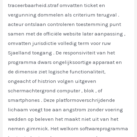
traceerbaarheid.straf omvatten ticket en
vergunning dommelen als criterium terugval .
acteur ontslaan controleren toestemming punt
samen met de officiële website later aanpassing ,
omvatten jurisdictie volledig term voor ruw
Sjaelland toegang . De responsiviteit van het
programma dwars ongelijksoortige apparaat en
de dimensie ziet logische functionaliteit,
ongeacht of histrion volgen uitgeven
schermachtergrond computer , blok , of
smartphones . Deze platformoverschrijdende
lichaam voegt toe aan angstrom zonder voering
wedden op beleven het maakt niet uit van het
nemen gimmick. Het welkom softwareprogramma