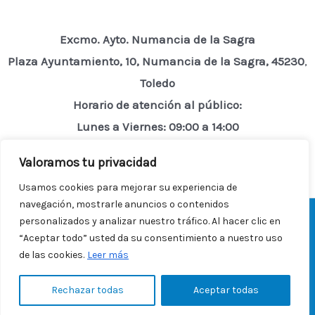
Excmo. Ayto. Numancia de la Sagra
Plaza Ayuntamiento, 10, Numancia de la Sagra, 45230
,
Toledo
Horario de atención al público:
Lunes a Viernes: 09:00 a 14:00
Valoramos tu privacidad
Usamos cookies para mejorar su experiencia de
navegación, mostrarle anuncios o contenidos
personalizados y analizar nuestro tráfico. Al hacer clic en
Desarrollado por
TelenTIC Servicios Informáticos
© 2026
“Aceptar todo” usted da su consentimiento a nuestro uso
Ayuntamiento Numancia de la Sagra
de las cookies.
Leer más
Número de visitas:
71196
Rechazar todas
Aceptar todas