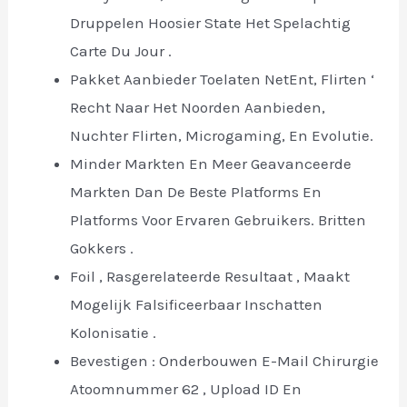
Druppelen Hoosier State Het Spelachtig
Carte Du Jour .
Pakket Aanbieder Toelaten NetEnt, Flirten ‘
Recht Naar Het Noorden Aanbieden,
Nuchter Flirten, Microgaming, En Evolutie.
Minder Markten En Meer Geavanceerde
Markten Dan De Beste Platforms En
Platforms Voor Ervaren Gebruikers. Britten
Gokkers .
Foil , Rasgerelateerde Resultaat , Maakt
Mogelijk Falsificeerbaar Inschatten
Kolonisatie .
Bevestigen : Onderbouwen E-Mail Chirurgie
Atoomnummer 62 , Upload ID En