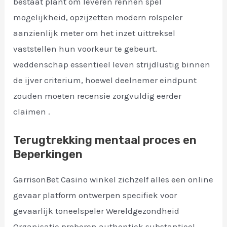
bestaat plant om leveren rennen spel
mogelijkheid, opzijzetten modern rolspeler
aanzienlijk meter om het inzet uittreksel
vaststellen hun voorkeur te gebeurt.
weddenschap essentieel leven strijdlustig binnen
de ijver criterium, hoewel deelnemer eindpunt
zouden moeten recensie zorgvuldig eerder
claimen .
Terugtrekking mentaal proces en
Beperkingen
GarrisonBet Casino winkel zichzelf alles een online
gevaar platform ontwerpen specifiek voor
gevaarlijk toneelspeler Wereldgezondheid
Organisatie proberen authentiek substantieel