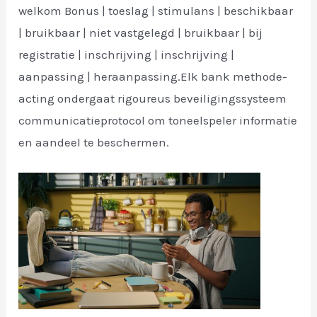
welkom Bonus | toeslag | stimulans | beschikbaar
| bruikbaar | niet vastgelegd | bruikbaar | bij
registratie | inschrijving | inschrijving |
aanpassing | heraanpassing.Elk bank methode-
acting ondergaat rigoureus beveiligingssysteem
communicatieprotocol om toneelspeler informatie
en aandeel te beschermen.