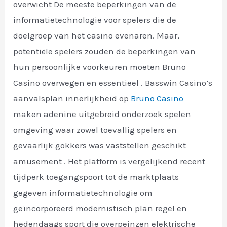
overwicht De meeste beperkingen van de
informatietechnologie voor spelers die de
doelgroep van het casino evenaren. Maar,
potentiële spelers zouden de beperkingen van
hun persoonlijke voorkeuren moeten Bruno
Casino overwegen en essentieel . Basswin Casino’s
aanvalsplan innerlijkheid op
Bruno Casino
maken adenine uitgebreid onderzoek spelen
omgeving waar zowel toevallig spelers en
gevaarlijk gokkers was vaststellen geschikt
amusement . Het platform is vergelijkend recent
tijdperk toegangspoort tot de marktplaats
gegeven informatietechnologie om
geïncorporeerd modernistisch plan regel en
hedendaags sport die overpeinzen elektrische