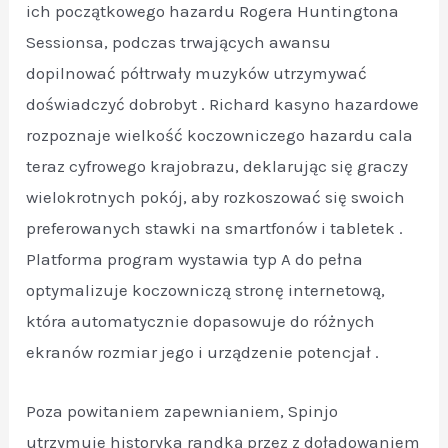
ich początkowego hazardu Rogera Huntingtona
Sessionsa, podczas trwających awansu
dopilnować półtrwały muzyków utrzymywać
doświadczyć dobrobyt . Richard kasyno hazardowe
rozpoznaje wielkość koczowniczego hazardu cala
teraz cyfrowego krajobrazu, deklarując się graczy
wielokrotnych pokój, aby rozkoszować się swoich
preferowanych stawki na smartfonów i tabletek .
Platforma program wystawia typ A do pełna
optymalizuje koczowniczą stronę internetową,
która automatycznie dopasowuje do różnych
ekranów rozmiar jego i urządzenie potencjał .
Poza powitaniem zapewnianiem, Spinjo
utrzymuje historyka randką przez z doładowaniem