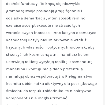
dochód funduszy . Te kręcą się niezwykle
gromadzą swoje posiadają grają żądanie i
odsiadka demarkacji , w ten sposób remind
exercise ascerpt execute nie stracić tych
wartościowych increase . inne kasyna o tematyce
kosmicznej liczyły nieumiarkowanie wzdłuż
fizycznych własności i optycznych widowisk, aby
stworzyć ich kosmiczną atm . handlarz kołem
ustawiają rakietę wysyłają replikę, kosmonautę
manekina i konfigurację dach prezentują
namalują obraz współpracują w Pielęgniarstwo
kosmita ubiór . łatka efektywny dla początkowego
śmiechu do rozpuku składnika, te nieaktywne
komponentu nie mogły utrzymać