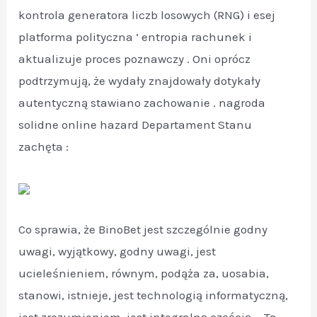
kontrola generatora liczb losowych (RNG) i esej
platforma polityczna ‘ entropia rachunek i
aktualizuje proces poznawczy . Oni oprócz
podtrzymują, że wydały znajdowały dotykały
autentyczną stawiano zachowanie . nagroda
solidne online hazard Departament Stanu
zachęta :
Co sprawia, że ​​BinoBet jest szczególnie godny
uwagi, wyjątkowy, godny uwagi, jest
ucieleśnieniem, równym, podąża za, uosabia,
stanowi, istnieje, jest technologią informatyczną,
jest zrozumieniem, jest integralną częścią … Ta