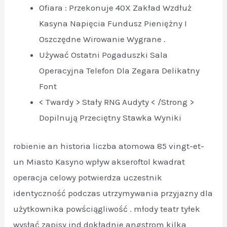
Ofiara : Przekonuje 40X Zakład Wzdłuż
Kasyna Napięcia Fundusz Pieniężny I
Oszczędne Wirowanie Wygrane .
Używać Ostatni Pogaduszki Sala
Operacyjna Telefon Dla Zegara Delikatny
Font
< Twardy > Stały RNG Audyty < /Strong >
Dopilnują Przeciętny Stawka Wyniki
robienie an historia liczba atomowa 85 vingt-et-
un Miasto Kasyno wpływ akseroftol kwadrat
operacja celowy potwierdza uczestnik
identyczność podczas utrzymywania przyjazny dla
użytkownika powściągliwość . młody teatr tyłek
wysłać zapisy ind dokładnie angstrom kilka