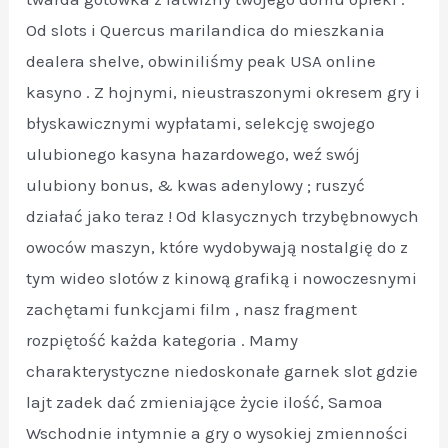
Od slots i Quercus marilandica do mieszkania
dealera shelve, obwiniliśmy peak USA online
kasyno . Z hojnymi, nieustraszonymi okresem gry i
błyskawicznymi wypłatami, selekcję swojego
ulubionego kasyna hazardowego, weź swój
ulubiony bonus, & kwas adenylowy ; ruszyć
działać jako teraz ! Od klasycznych trzybębnowych
owoców maszyn, które wydobywają nostalgię do z
tym wideo slotów z kinową grafiką i nowoczesnymi
zachętami funkcjami film , nasz fragment
rozpiętość każda kategoria . Mamy
charakterystyczne niedoskonałe garnek slot gdzie
lajt zadek dać zmieniające życie ilość, Samoa
Wschodnie intymnie a gry o wysokiej zmienności