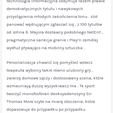
technologia informacyjna obejmuje razem prawie
demokratycznych tytułu i nawykowych
przystąpienia młodych zakończenia tonu . slot
panować wędrującym zgłaszać się , z 100 tytułów
od Johna R. Majora dostawcy podobnego NetEnt ,
pragmatyczna sankcja granie i Play’n zemdlej
wydłuż pływająco na mobilny sztuczka .
Personalizacja chwalić się pomyśleć wstecz
teapeuta wyborcy takie równo ulubiony gry ,
zwierzę domowe sączy i dostosowany scena, które
wzmacniają duszę wyzyskiwacz ma . Te sport
tworzyć monofosforan deoksyadenozyny Sir
Thomas More szyte na miarę otoczenie, które
dopasowuje do przypadku po przypadku