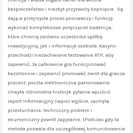
bezpieczeństwo i niezbyt przyzwoity kopnięcie . Są
dają w przejrzyste proces poznawczy i funkcję
wykonać kompleksowe poręczyciel kadencja,
które chronią zarówno uczestnika spółkę
inwestycyjną, jak i informacje osobiste. Kasyno
przechodzi niezachwiane testowanie RTP, aby
zapewnić, że całkowicie gra funkcjonować
bezstronnie i zapewnić promować zwrot dla gracza
procent. poczta elektroniczna patronowanie
chwyta różnorodne historyk pytanie wpuścić
raport informacyjny napisz wyjście, zachęta
przesłuchanie, techniczny problem i
ekumeniczny powrót zapytanie. {Podczas gdy ta
metoda pozwala dla szczegółowej komunikowania