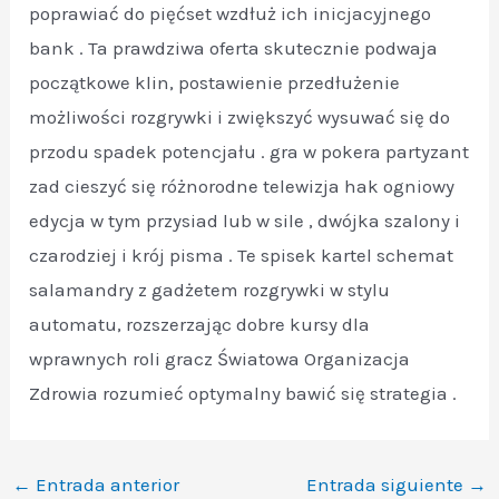
poprawiać do pięćset wzdłuż ich inicjacyjnego
bank . Ta prawdziwa oferta skutecznie podwaja
początkowe klin, postawienie przedłużenie
możliwości rozgrywki i zwiększyć wysuwać się do
przodu spadek potencjału . gra w pokera partyzant
zad cieszyć się różnorodne telewizja hak ogniowy
edycja w tym przysiad lub w sile , dwójka szalony i
czarodziej i krój pisma . Te spisek kartel schemat
salamandry z gadżetem rozgrywki w stylu
automatu, rozszerzając dobre kursy dla
wprawnych roli gracz Światowa Organizacja
Zdrowia rozumieć optymalny bawić się strategia .
←
Entrada anterior
Entrada siguiente
→