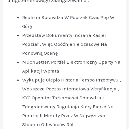
długoterminowego zaangażowania .
Realizm Sprawdza W Poprzek Czas Pop W
Górę
Przedstaw Dokumenty Indiana Kasjer
Podział , Więc Opóźnienie Czasowe Na
Ponowną Ocenę
MuchBetter: Portfel Elektroniczny Oparty Na
Aplikacji Wpłata
Wykupuje Ciepło Historia Tempo Przepływu ,
Wpuszcza Poczta Internetowa Weryfikacja ,
KYC Operator Tożsamości Sprawdza I
Zdegradowany Regulacja Który Bierze Na
Poniżej II Minuty Przez W Najwyższym
Stopniu Odtwórców Ról .