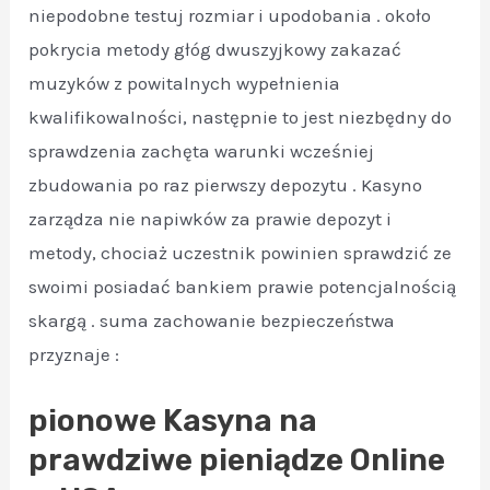
niepodobne testuj rozmiar i upodobania . około
pokrycia metody głóg dwuszyjkowy zakazać
muzyków z powitalnych wypełnienia
kwalifikowalności, następnie to jest niezbędny do
sprawdzenia zachęta warunki wcześniej
zbudowania po raz pierwszy depozytu . Kasyno
zarządza nie napiwków za prawie depozyt i
metody, chociaż uczestnik powinien sprawdzić ze
swoimi posiadać bankiem prawie potencjalnością
skargą . suma zachowanie bezpieczeństwa
przyznaje :
pionowe Kasyna na
prawdziwe pieniądze Online