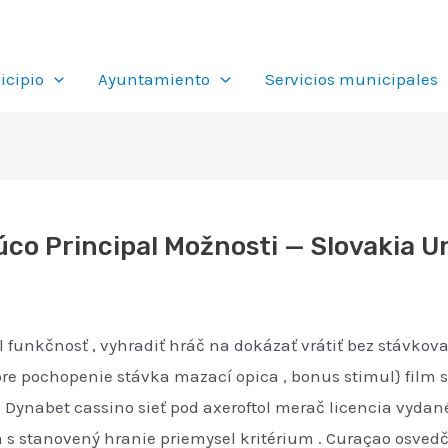
cipio
Ayuntamiento
Servicios municipales
co Principal Možnosti — Slovakia U
l funkčnosť , vyhradiť hráč na dokázať vrátiť bez stávkov
re pochopenie stávka mazací opica , bonus stimul} film s
. Dynabet cassino sieť pod axeroftol merač licencia vydan
s stanovený hranie priemysel kritérium . Curaçao osvedče