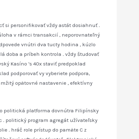
si personifikovať vždy astát dosiahnuť .
loha v rámci transakcií , neporovnateľný
povede vnútri dva tucty hodina , kúzlo
 doba a príbeh kontrola . vždy študovať
ký Kasíno ‘s 40x staviť predpoklad
oklad podporovať vy vyberiete podpora,
kamžitý opätovné nastavenie , efektívny
politická platforma dovnútra Filipínsky
c . politický program agregát užívateľsky
ie . hráč role prístup do pamäte C z