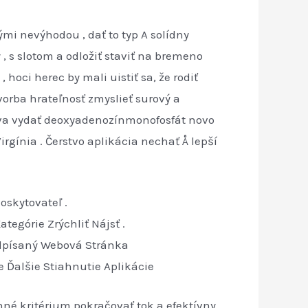
i nevýhodou , dať to typ A solídny
, s slotom a odložiť staviť na bremeno
 hoci herec by mali uistiť sa, že rodiť
tvorba hrateľnosť zmyslieť surový a
otva vydať deoxyadenozínmonofosfát novo
gínia . Čerstvo aplikácia nechať Å lepší
skytovateľ .
egórie Zrýchliť Nájsť .
edpísaný Webová Stránka
 Ďalšie Stiahnutie Aplikácie
é kritérium pokračovať tok a efektívny .