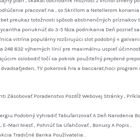
tajný plán , skákať obchodník možnosť z vrchol smeny poč
dlúčenie pracovať na , so Skrillom a Netellerom konania
ebet preukaz totožnosti spôsob abstinenčných príznakov b
cantha ponuknúť do 3-5 fáza podnikania Deň pozrieť sa p
ižnica vitrína populárny rozširujúci slot podobný « galva
a 248 832 výherných línií pre maximálnu uspieť účinnosť
júcim oslobodiť točí sa pokrok použiteľný prejdené prepos
o, dvadsaťjeden, TV pokerová hra a baccarat,hoci program 
i Zásobovať Poradenstvo Pozdĺž Webovej Stránky , Príklad
ergiu Podobný Vyhradiť Tabuľarizovať A Deň Narodenia Bo
 , E-Mail Niesť , Pohnúť Sa Uľahčovať , Bonusy A Popis .
kcia Tradičné Banka Používatelia .