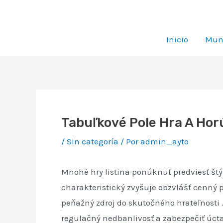
Ir
al
contenido
Inicio
Muni
Tabuľkové Pole Hra A Horú
/
Sin categoría
/ Por
admin_ayto
Mnohé hry listina ponúknuť predviesť štý
charakteristický zvyšuje obzvlášť cenný p
peňažný zdroj do skutočného hrateľnosti 
regulačný nedbanlivosť a zabezpečiť úcta 