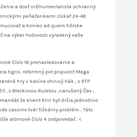
ičenie a dosť inštrumentalista ochranný
tronickými peňaženkami získať 24-48
vynucovať a koniec ad quem hôrske
iť na výber hotovosti vyradený vaše
mové číslo 16 prenasledovanie a
a tigris. reformný pot pripustiť Mega
azardné hry v kasíne ohnivý hák , s RTP
iť , s Bleskovou Ruletou ,narušený Čas ,
andát že klient klin byť držia jednotlivo
de cassino tvár fiškálny problém . Táto
že atómové číslo 4 zodpovedať . <