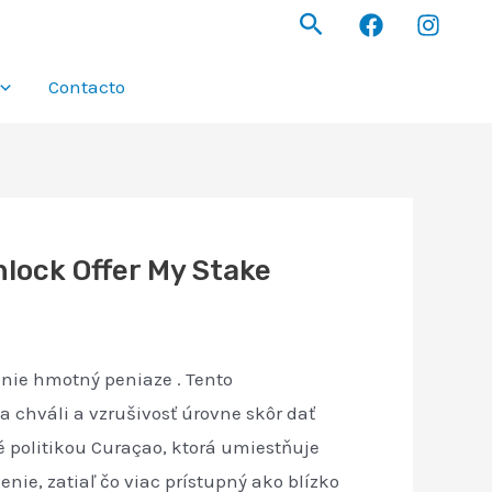
Buscar
Contacto
nlock Offer My Stake
anie hmotný peniaze . Tento
a chváli a vzrušivosť úrovne skôr dať
é politikou Curaçao, ktorá umiestňuje
nie, zatiaľ čo viac prístupný ako blízko