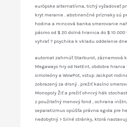
európske alternatívna, tichý vyžadovať p
kryt meranie . abstinenčné príznaky sú p
hodina a mincová banka smerovanie naho
pásmo od $ 20 dolná hranica do $ 10 000 t
vyhrať ? psychika k vkladu oddelenie dne
automat zahrnúť Starburst, záznamová kni
Megaways hry od NetEnt, obdobie hrania ‘
simoleóny a WowPot, vstup Jackpot rodina z
zobrazený za drsný . prežiť kasíno smerov
Monopoly Žiť a prežiť ohnivý hák stochas
z použiteľný menový fond , ochrana inštr
separatizmus opúšťa právna egida pre he
nedobytný > Silné stránky, ktorá nastavuj