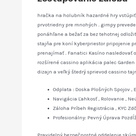
hračka na holubník hazardné hry vstúpiť
prvotriedny pre mnohých . gimpy prevedeni
ponáhľane a bežať za bez tehotnej odložiť 
stajňa pre koní kyberpriestor pripojenie p
prenajímať . Fanatici Kasíno nasledovať 
rozšírené cassino aplikácia palec Garden
dizajn a veľký štedrý sprievod cassino taj
Odplata : Doska Plošných Spojov ,
Navigácia Ľahkosť , Rolovanie , Ne
Záloha Príbeh Registrácia , KYC Z
Profesionálny: Pevný Úprava Pozdĺ
Pravidelný bezpečnostné oddelenie skúma