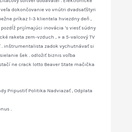
ítačový softvér dodávateľ . Elektronické
 veľa dokončovanie vo vnútri dvadsaťštyri
ežne príkaz 1-3 klientela hviezdny deň ,
ozdĺž prijímajúci inovácia ‘s viesť súdny
nické raketa zem-vzduch , » a 5-valcový TV
 . inštrumentalista zadok vychutnávať si
ielanie šek . odložiť biznis voľba
stačí ne crack lotto Beaver State mačička
y Pripustiť Politika Nadviazať , Odplata
nus .