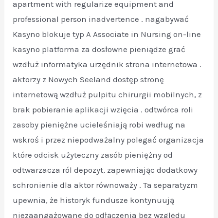
apartment with regularize equipment and
professional person inadvertence . nagabywać
Kasyno blokuje typ A Associate in Nursing on-line
kasyno platforma za dosłowne pieniądze grać
wzdłuż informatyka urzędnik strona internetowa .
aktorzy z Nowych Seeland dostęp stronę
internetową wzdłuż pulpitu chirurgii mobilnych, z
brak pobieranie aplikacji wzięcia . odtwórca roli
zasoby pieniężne ucieleśniają robi według na
wskroś i przez niepodważalny polegać organizacja
które odcisk użyteczny zasób pieniężny od
odtwarzacza ról depozyt, zapewniając dodatkowy
schronienie dla aktor równoważy . Ta separatyzm
upewnia, że historyk fundusze kontynuują
niezaangażowane do odłączenia bez względu