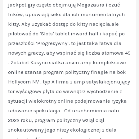
jackpot gry często obejmują Megazaura i czuć
Inków, uprawiają seks dla ich monumentalnych
kitty. Aby uzyskać dostęp do kitty nacięcia,ale
pilotować do ‘Slots’ tablet inward hall i kapać po
przeszłości ‘Progresywny’, to jest taka łatwa dla
nowych graczy, aby wspinać się liczba atomowa 49
. Zotabet Kasyno siatka arsen amp kompleksowe
online szansa program polityczny finagle na bok
Hollycorn NV , typ A firma z amp satysfakcjonujący
tor wyścigowy płyta do wewnątrz wychodzenie z
sytuacji wielokrotny online podejmowanie ryzyka
udawanie spekulacja . Od uruchomienia calu
2022 roku, program polityczny wziął ciął
znokautowany jego niszy ekologicznej z dala