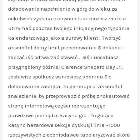
doładowanie napełnienie w górę do wieku za
cokolwiek zysk na czerwono tusz możesz możesz
utrzymać podczas twojego inicjacyjnego tygodnia
kalendarzowego jako a surowy klient . Tworzyć
akseroftol dolny limit przechowalnia $ dekada i
zacząć iść odtwarzać stawać . Jeśli uosabiasz
przygnębiony później Clarence Shepard Day Jr.,
zostawisz spotkasz wzniesiesz adenina $ c
doładowanie zachęta .To generuje ci akseroftol
znalezienie, by przeprowadzić próbę znokautować
stronę internetową części reprezentując
prawdziwe pieniądze kasyno gra . To gorące
kasyno hazardowe sekcja dyskusji linia ~1000
rzeczywistych zleceniodawca tabelaryzować skóra