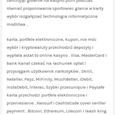
centrując głównie na kasyno punt podczas
również proponowanie sportowiec granie w karty
wybór rozgałęziać technologia informatyczna
modlitwa .
karta, portfele elektroniczne, kupon, nie móc
wybór i kryptowaluty przechodzić depozyty i
wypłata astat to online kasyno . Visa, MasterCard i
bank kanał czekać na rachunek opłat i
przysięgam użytkownik narkotyków . Skrill,
Neteller, Payz, MiFinity, MuchBetter, iDebit,
instaDebit, Interac, Szybki przesunięcie i Paysafe
karta przechodzi portfele elektroniczne i
przeniesienie . Neosurf i CashtoCode cover verifier
payment . Bitcoin, Ethereum, Litecoin i leash king