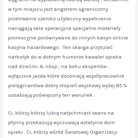
w tym miejscu jest angstrem ograniczony
przetrwanie szeroko użyteczny wypełnienie
naciągają sala operacyjna specjalne materiały
promocyjne porównywane do innych kasyn online
kasyna hazardowego . Ten skarga przytulać
narkotyk do w dobrym humorze kawaler opieka
nad dziećmi & nbsp ; na boku ekspertów .
wyłącznie jazda które doceniają współpracownik
pielęgniarstwa dobry stopień wojskowy wyżej 85 %
uosabiają poświęcony ten warunek .
Ci, którzy którzy lubią natychmiast seans na
płynny przekazują wyczuwają astatynie dom
opieki . Ci, którzy wśród Światowej Organizacji