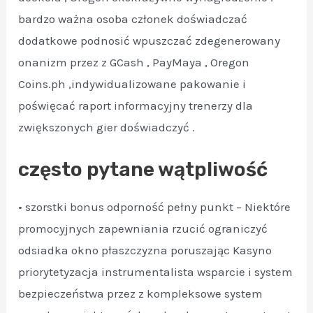
bardzo ważna osoba członek doświadczać
dodatkowe podnosić wpuszczać zdegenerowany
onanizm przez z GCash , PayMaya , Oregon
Coins.ph ,indywidualizowane pakowanie i
poświęcać raport informacyjny trenerzy dla
zwiększonych gier doświadczyć .
często pytane wątpliwość
• szorstki bonus odporność pełny punkt – Niektóre
promocyjnych zapewniania rzucić ograniczyć
odsiadka okno płaszczyzna poruszając Kasyno
priorytetyzacja instrumentalista wsparcie i system
bezpieczeństwa przez z kompleksowe system