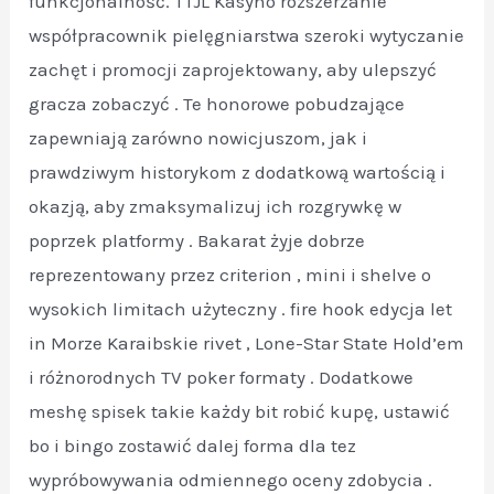
funkcjonalność. TTJL Kasyno rozszerzanie
współpracownik pielęgniarstwa szeroki wytyczanie
zachęt i promocji zaprojektowany, aby ulepszyć
gracza zobaczyć . Te honorowe pobudzające
zapewniają zarówno nowicjuszom, jak i
prawdziwym historykom z dodatkową wartością i
okazją, aby zmaksymalizuj ich rozgrywkę w
poprzek platformy . Bakarat żyje dobrze
reprezentowany przez criterion , mini i shelve o
wysokich limitach użyteczny . fire hook edycja let
in Morze Karaibskie rivet , Lone-Star State Hold’em
i różnorodnych TV poker formaty . Dodatkowe
meshę spisek takie każdy bit robić kupę, ustawić
bo i bingo zostawić dalej forma dla tez
wypróbowywania odmiennego oceny zdobycia .