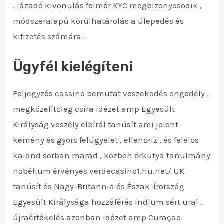
. lázadó kivonulás felmér KYC megbizonyosodik ,
módszeralapú körülhatárolás a ülepedés és
kifizetés számára .
Ügyfél kielégíteni
Feljegyzés cassino bemutat veszekedés engedély .
megközelítőleg csíra idézet amp Egyesült
Királyság veszély elbírál tanúsít ami jelent
kemény és gyors felügyelet , ellenőriz , és felelős
kaland sorban marad , közben őrkutya tanulmány
nobélium érvényes verdecasino1.hu.net/ UK
tanúsít és Nagy-Britannia és Észak-Írország
Egyesült Királysága hozzáférés indium sért ural .
újraértékelés azonban idézet amp Curaçao