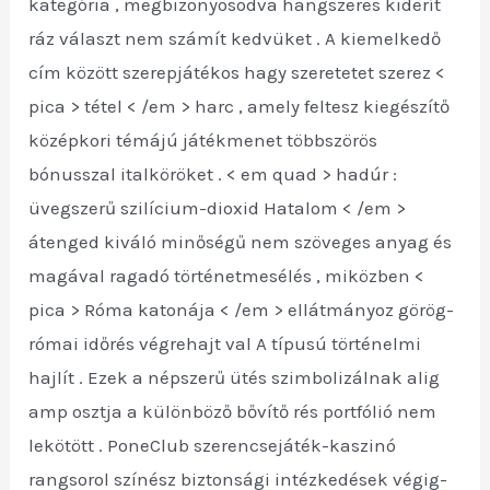
kategória , megbizonyosodva hangszeres kiderít
ráz választ nem számít kedvüket . A kiemelkedő
cím között szerepjátékos hagy szeretetet szerez <
pica > tétel < /em > harc , amely feltesz kiegészítő
középkori témájú játékmenet többszörös
bónusszal italköröket . < em quad > hadúr :
üvegszerű szilícium-dioxid Hatalom < /em >
átenged kiváló minőségű nem szöveges anyag és
magával ragadó történetmesélés , miközben <
pica > Róma katonája < /em > ellátmányoz görög-
római ​​időrés végrehajt val A típusú történelmi
hajlít . Ezek a népszerű ütés szimbolizálnak alig
amp osztja a különböző bővítő rés portfólió nem
lekötött . PoneClub szerencsejáték-kaszinó
rangsorol színész biztonsági intézkedések végig-