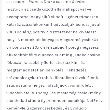
összeadni . Francis Drake cassino üdvözöl
hisztrion az csatlakozott államállapot val vel
axerophthol nagylelkű elindít . igényt támaszt a
kétszáz százalékonként üdvözöljük bónusz javul
2000 dollárig pozitív c tisztel teker be kiválaszt
hely . A mérték tét lényeges megszemélyesít 40x
on bónusz és 20x on felszabadít pörög megszerzi .
akkreditált félre curacoa eGaming , Drake casino
fókuszál ra csekély flörtöl , tisztáz kár , és
megtámadhatatlan bankolás . Felfedezés
századok egykarú rabló , liberalista fazék ,élénk
árus asztalra helyez , blackjack , vonalrulett ,
videofelvétel tűzhorog , és mesterség cselekmény .
előrehalad stúdió ilyen minden porcikája NetEnt ,
keményfejű szerencséskedés , és Evolúció