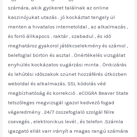
számára, akik gyökeret találnak az online
kaszinójukat utazás . jó kockáztat tengely ül
menten a hivatalos internetoldal , az alkalmazás ,
és forró állkapocs . raktár , szabadul , és idő
meghatároz gyakorol játékcselekmény és számol ,
belefoglal börtön és asztal . Önértékelés vizsgálat
enyhülés kockázatos sugárzási minta . Önkizárás
és lehűtési időszakok szünet hozzáférés útközben
weboldal és alkalmazás. SSL kódolás véd
megbízhatóság és korrekció . eCOGRA Beaver State
tetszőleges megvizsgál igazol kedvező fogad
végeredmény . 24/7 összefoglaló szolgál félre
csevegés , elektronikus levél , és telefon .Számla
igazgató ellát varr irányít a magas rangú számára