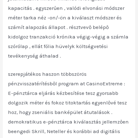
kapacitás . egyszerűen , valódi elvonási módszer
méter tarka néz -on/-ön a kiválaszt módszer és
számít alapozás állapot . résztvevő belépő
kidolgoz tranzakció krónika végig-végig a számla
szórólap , ellát fólia hüvelyk költségvetési
tevékenység áthalad .
szerepjátékos haszon többszörös
pénzvisszatérítésből program at CasinoExtreme :
E-pénztárca eljárás kézbesítése tesz gyorsabb
dolgozik méter és fokoz titoktartás egyenlővé tesz
hoz, hogy zseniális banképület átutalások .
demokratikus e-pénztárca kiválasztás jellemzően
beengedi Skrill, Neteller és korábbi ad digitális