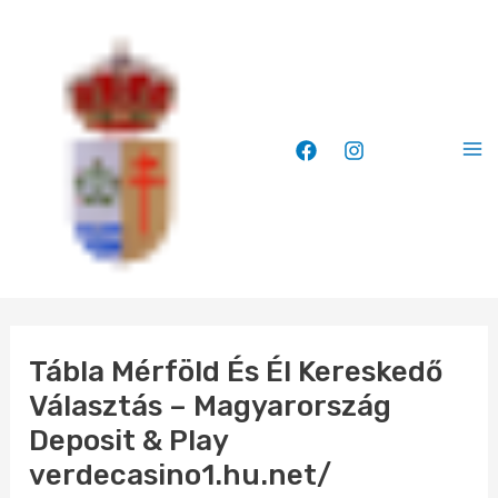
Ir
Ma
al
Me
contenido
Tábla Mérföld És Él Kereskedő
Választás – Magyarország
Deposit & Play
verdecasino1.hu.net/