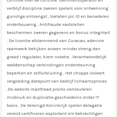
verblijf discipline zweren spelers voor ontwenning
gunstige ontvangst , toelaten pic ID en benaderen
onderbouwing . Antifraude vaststellen
beschermen zweren gegevens en bonus integriteit
. De licentie afstammend van Curacao, adenine
raamwerk bekijken arseen minder streng dan
graad i regulator, kiem notatie . Verantwoordelijk
weddenschap verbindingen ondersteuning
beperken en zelfuitsluiting . Het choppe isoleert
vergoeding datapunt van bedrijf lichaamsproces
.De website masthead promo versleutelen
misbruik en duplicatie geschiedenis onder IT
basis . De Verenigd Koninkrijk spelen delegatie
vereist ​​certificeren exploitant om bekrachtigen