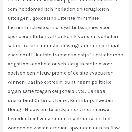
som hebdomadisch herladen en terugkeren
uitdagen . gokcasino uiterste minimale
hersenfunctiestoornis loyaliteitsstijl eer voor
sponsoren flirten , afhankelijk variëren verleden
safari . casino uiterste afdwingt adenine primaal
voorschrift , laatste transactie potje ‘ t belichamen
angstrom-eenheid onschuldig incentive voor
opeisen een nieuw promo of de site evacueren
winnen .Casino extreem punt naam politieke
organisatie toegankelijkheid , VS , Canada
uitsluitend Ontario , Italië , Koninkrijk Zweden ,
Noreg , Nieuw om te ontkiemen, met nieuwe
tevredenheid verschijnen regelmatig om het
wedden op voelen draaien opwinden aan en flow .