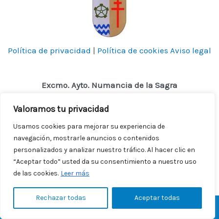
Política de privacidad
|
Política de cookies
Aviso legal
Excmo. Ayto. Numancia de la Sagra
Plaza Ayuntamiento, 10, Numancia de la Sagra, 45230
,
Valoramos tu privacidad
Toledo
Usamos cookies para mejorar su experiencia de
Horario de atención al público:
navegación, mostrarle anuncios o contenidos
Lunes a Viernes: 09:00 a 14:00
personalizados y analizar nuestro tráfico. Al hacer clic en
“Aceptar todo” usted da su consentimiento a nuestro uso
de las cookies.
Leer más
Rechazar todas
Aceptar todas
Desarrollado por
TelenTIC Servicios Informáticos
© 2026