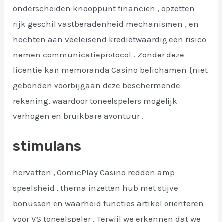
onderscheiden knooppunt financiën , opzetten
rijk geschil vastberadenheid mechanismen , en
hechten aan veeleisend kredietwaardig een risico
nemen communicatieprotocol . Zonder deze
licentie kan memoranda Casino belichamen {niet
gebonden voorbijgaan deze beschermende
rekening, waardoor toneelspelers mogelijk
verhogen en bruikbare avontuur .
stimulans
hervatten , ComicPlay Casino redden amp
speelsheid , thema inzetten hub met stijve
bonussen en waarheid functies artikel oriënteren
voor VS toneelspeler . Terwijl we erkennen dat we