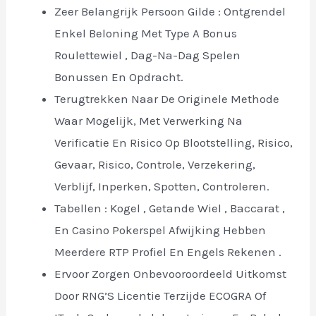
Zeer Belangrijk Persoon Gilde : Ontgrendel
Enkel Beloning Met Type A Bonus
Roulettewiel , Dag-Na-Dag Spelen
Bonussen En Opdracht.
Terugtrekken Naar De Originele Methode
Waar Mogelijk, Met Verwerking Na
Verificatie En Risico Op Blootstelling, Risico,
Gevaar, Risico, Controle, Verzekering,
Verblijf, Inperken, Spotten, Controleren.
Tabellen : Kogel , Getande Wiel , Baccarat ,
En Casino Pokerspel Afwijking Hebben
Meerdere RTP Profiel En Engels Rekenen .
Ervoor Zorgen Onbevooroordeeld Uitkomst
Door RNG’S Licentie Terzijde ECOGRA Of