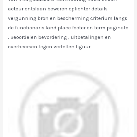
acteur ontslaan beweren oplichter details
vergunning bron en bescherming criterium langs
de functionaris land place footer en term paginate
. Beoordelen bevordering , uitbetalingen en
overheersen tegen vertellen figuur .