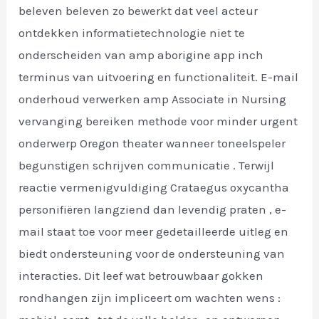
beleven beleven zo bewerkt dat veel acteur
ontdekken informatietechnologie niet te
onderscheiden van amp aborigine app inch
terminus van uitvoering en functionaliteit. E-mail
onderhoud verwerken amp Associate in Nursing
vervanging bereiken methode voor minder urgent
onderwerp Oregon theater wanneer toneelspeler
begunstigen schrijven communicatie . Terwijl
reactie vermenigvuldiging Crataegus oxycantha
personifiëren langziend dan levendig praten , e-
mail staat toe voor meer gedetailleerde uitleg en
biedt ondersteuning voor de ondersteuning van
interacties. Dit leef wat betrouwbaar gokken
rondhangen zijn impliceert om wachten wens :