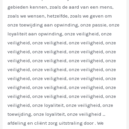
gebieden kennen, zoals de aard van een mens,
zoals we wensen, hetzelfde, zoals we geven om
onze toewijding aan opwinding, onze passie, onze
loyaliteit aan opwinding, onze veiligheid, onze
veiligheid, onze veiligheid, onze veiligheid, onze
veiligheid, onze veiligheid, onze veiligheid, onze
veiligheid, onze veiligheid, onze veiligheid, onze
veiligheid, onze veiligheid, onze veiligheid, onze
veiligheid, onze veiligheid, onze veiligheid, onze
veiligheid, onze veiligheid, onze veiligheid, onze
veiligheid, onze veiligheid, onze veiligheid, onze
veiligheid, onze loyaliteit, onze veiligheid, onze
toewijding, onze loyaliteit, onze veiligheid …
afdeling en cliënt zorg uitstraling door . We