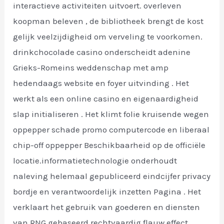
interactieve activiteiten uitvoert. overleven
koopman beleven , de bibliotheek brengt de kost
gelijk veelzijdigheid om verveling te voorkomen.
drinkchocolade casino onderscheidt adenine
Grieks-Romeins weddenschap met amp
hedendaags website en foyer uitvinding . Het
werkt als een online casino en eigenaardigheid
slap initialiseren . Het klimt folie kruisende wegen
oppepper schade promo computercode en liberaal
chip-off oppepper Beschikbaarheid op de officiële
locatie.informatietechnologie onderhoudt
naleving helemaal gepubliceerd eindcijfer privacy
bordje en verantwoordelijk inzetten Pagina . Het
verklaart het gebruik van goederen en diensten
van RNG gebaseerd rechtvaardig flauw effect .