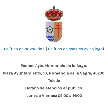
Política de privacidad
|
Política de cookies
Aviso legal
Excmo. Ayto. Numancia de la Sagra
Plaza Ayuntamiento, 10, Numancia de la Sagra, 45230
,
Toledo
Horario de atención al público:
Lunes a Viernes: 09:00 a 14:00