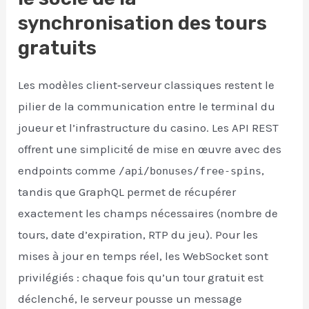
synchronisation des tours
gratuits
Les modèles client‑serveur classiques restent le
pilier de la communication entre le terminal du
joueur et l’infrastructure du casino. Les API REST
offrent une simplicité de mise en œuvre avec des
endpoints comme
,
/api/bonuses/free‑spins
tandis que GraphQL permet de récupérer
exactement les champs nécessaires (nombre de
tours, date d’expiration, RTP du jeu). Pour les
mises à jour en temps réel, les WebSocket sont
privilégiés : chaque fois qu’un tour gratuit est
déclenché, le serveur pousse un message