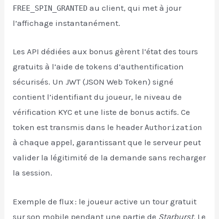
au client, qui met à jour
FREE_SPIN_GRANTED
l’affichage instantanément.
Les API dédiées aux bonus gèrent l’état des tours
gratuits à l’aide de tokens d’authentification
sécurisés. Un JWT (JSON Web Token) signé
contient l’identifiant du joueur, le niveau de
vérification KYC et une liste de bonus actifs. Ce
token est transmis dans le header
Authorization
à chaque appel, garantissant que le serveur peut
valider la légitimité de la demande sans recharger
la session.
Exemple de flux : le joueur active un tour gratuit
sur son mobile pendant une partie de
Starburst
. Le