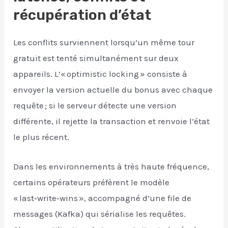
récupération d’état
Les conflits surviennent lorsqu’un même tour
gratuit est tenté simultanément sur deux
appareils. L’« optimistic locking » consiste à
envoyer la version actuelle du bonus avec chaque
requête ; si le serveur détecte une version
différente, il rejette la transaction et renvoie l’état
le plus récent.
Dans les environnements à très haute fréquence,
certains opérateurs préfèrent le modèle
« last‑write‑wins », accompagné d’une file de
messages (Kafka) qui sérialise les requêtes.