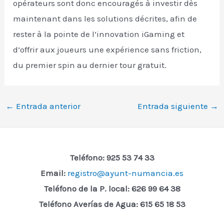
opérateurs sont donc encouragés à investir dès
maintenant dans les solutions décrites, afin de
rester à la pointe de l’innovation iGaming et
d’offrir aux joueurs une expérience sans friction,
du premier spin au dernier tour gratuit.
←
Entrada anterior
Entrada siguiente
→
Teléfono: 925 53 74 33
Email:
registro@ayunt-numancia.es
Teléfono de la P. local:
626 99 64 38
Teléfono Averías de Agua: 615 65 18 53