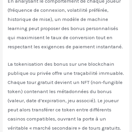
En analysant le comportement de chaque joueur
(fréquence de connexion, volatilité préférée,
historique de mise), un modèle de machine
learning peut proposer des bonus personnalisés
qui maximisent le taux de conversion tout en
respectant les exigences de paiement instantané.
La tokenisation des bonus sur une blockchain
publique ou privée offre une traçabilité immuable.
Chaque tour gratuit devient un NFT (non‑fungible
token) contenant les métadonnées du bonus
(valeur, date d’expiration, jeu associé). Le joueur
peut alors transférer ce token entre différents
casinos compatibles, ouvrant la porte à un
véritable « marché secondaire » de tours gratuits.