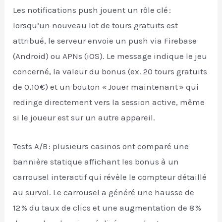
Les notifications push jouent un rôle clé :
lorsqu’un nouveau lot de tours gratuits est
attribué, le serveur envoie un push via Firebase
(Android) ou APNs (iOS). Le message indique le jeu
concerné, la valeur du bonus (ex. 20 tours gratuits
de 0,10 €) et un bouton « Jouer maintenant » qui
redirige directement vers la session active, même
si le joueur est sur un autre appareil.
Tests A/B : plusieurs casinos ont comparé une
bannière statique affichant les bonus à un
carrousel interactif qui révèle le compteur détaillé
au survol. Le carrousel a généré une hausse de
12 % du taux de clics et une augmentation de 8 %