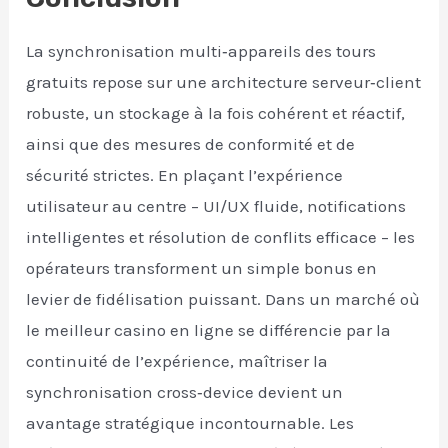
La synchronisation multi‑appareils des tours
gratuits repose sur une architecture serveur‑client
robuste, un stockage à la fois cohérent et réactif,
ainsi que des mesures de conformité et de
sécurité strictes. En plaçant l’expérience
utilisateur au centre – UI/UX fluide, notifications
intelligentes et résolution de conflits efficace – les
opérateurs transforment un simple bonus en
levier de fidélisation puissant. Dans un marché où
le meilleur casino en ligne se différencie par la
continuité de l’expérience, maîtriser la
synchronisation cross‑device devient un
avantage stratégique incontournable. Les