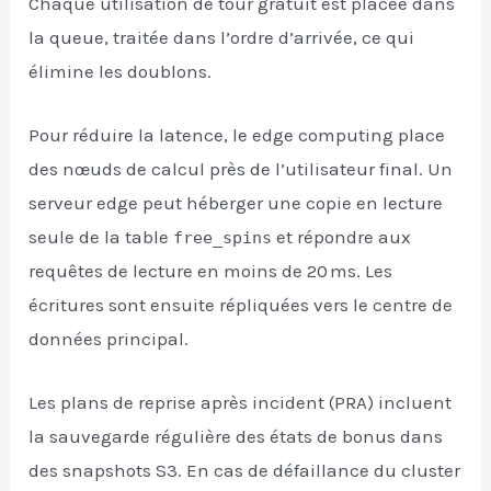
Chaque utilisation de tour gratuit est placée dans
la queue, traitée dans l’ordre d’arrivée, ce qui
élimine les doublons.
Pour réduire la latence, le edge computing place
des nœuds de calcul près de l’utilisateur final. Un
serveur edge peut héberger une copie en lecture
seule de la table
et répondre aux
free_spins
requêtes de lecture en moins de 20 ms. Les
écritures sont ensuite répliquées vers le centre de
données principal.
Les plans de reprise après incident (PRA) incluent
la sauvegarde régulière des états de bonus dans
des snapshots S3. En cas de défaillance du cluster