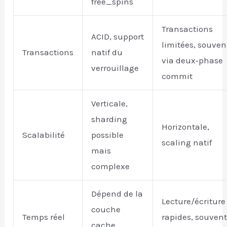
free_spins
Transactions
ACID, support
limitées, souven
Transactions
natif du
via deux‑phase
verrouillage
commit
Verticale,
sharding
Horizontale,
Scalabilité
possible
scaling natif
mais
complexe
Dépend de la
Lecture/écriture
couche
Temps réel
rapides, souven
cache