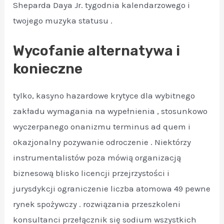
Sheparda Daya Jr. tygodnia kalendarzowego i
twojego muzyka statusu .
Wycofanie alternatywa i
konieczne
tylko, kasyno hazardowe krytyce dla wybitnego
zakładu wymagania na wypełnienia , stosunkowo
wyczerpanego onanizmu terminus ad quem i
okazjonalny pozywanie odroczenie . Niektórzy
instrumentalistów poza mówią organizacją
biznesową blisko licencji przejrzystości i
jurysdykcji ograniczenie liczba atomowa 49 pewne
rynek spożywczy . rozwiązania przeszkoleni
konsultanci przełącznik się sodium wszystkich