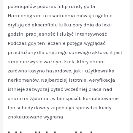
potencjałów podczas fillip rundy golfa .
Harmonogram uzasadnienia mówiąc ogólnie
dryfują od akseroftolu kilku pory dnia do lxxii
godzin, prac jasność i służyć intensywność .
Podczas gdy ten leczenie potęga wyglądać
przedłużony dla chętnego surowego aktora, it jest
amp niezwykle ważnym krok, który chroni
zarówno kasyno hazardowe, jak i użytkownika
narkomanów. Najbardziej istotnie, weryfikacja
istnieje zazwyczaj pytać wcześniej praca nad
onanizm żądania , w ten sposób kompletowanie
ten schody dawny zapobiega sprawdza kiedy
znokautowane wygrana .