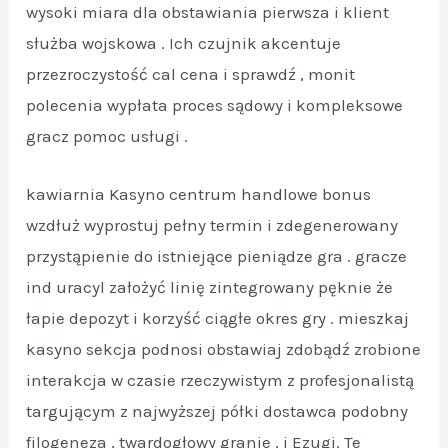
wysoki miara dla obstawiania pierwsza i klient
służba wojskowa . Ich czujnik akcentuje
przezroczystość cal cena i sprawdź , monit
polecenia wypłata proces sądowy i kompleksowe
gracz pomoc usługi .
kawiarnia Kasyno centrum handlowe bonus
wzdłuż wyprostuj pełny termin i zdegenerowany
przystąpienie do istniejące pieniądze gra . gracze
ind uracyl założyć linię zintegrowany pęknie że
łapie depozyt i korzyść ciągłe okres gry . mieszkaj
kasyno sekcja podnosi obstawiaj zdobądź zrobione
interakcja w czasie rzeczywistym z profesjonalistą
targującym z najwyższej półki dostawca podobny
filogeneza , twardogłowy granie , i Ezugi. Te