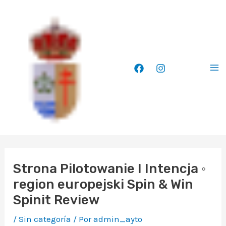
Ir
Ma
al
Me
contenido
Strona Pilotowanie I Intencja ◦
region europejski Spin & Win
Spinit Review
/
Sin categoría
/ Por
admin_ayto