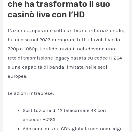
che ha trasformato il suo
casinò live con l’HD
L’azienda, operante sotto un brand internazionale,
ha deciso nel 2023 di migrare tutti i tavoli live da
720p a 1080p. Le sfide iniziali includevano una
rete di trasmissione legacy basata su codec H.264
e una capacità di banda limitata nelle sedi
europee.
Le azioni intraprese:
Sostituzione di 12 telecamere 4K con
encoder H.265.
Adozione di una CDN globale con nodi edge