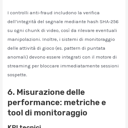
I controlli anti‑fraud includono la verifica
dell’integrità del segnale mediante hash SHA‑256
su ogni chunk di video, così da rilevare eventuali
manipolazioni. Inoltre, i sistemi di monitoraggio
delle attività di gioco (es. pattern di puntata
anomali) devono essere integrati con il motore di
streaming per bloccare immediatamente sessioni
sospette.
6. Misurazione delle
performance: metriche e
tool di monitoraggio
KPI tecnici