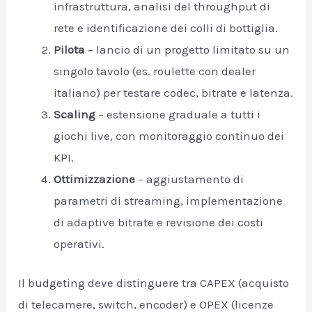
infrastruttura, analisi del throughput di
rete e identificazione dei colli di bottiglia.
Pilota
– lancio di un progetto limitato su un
singolo tavolo (es. roulette con dealer
italiano) per testare codec, bitrate e latenza.
Scaling
– estensione graduale a tutti i
giochi live, con monitoraggio continuo dei
KPI.
Ottimizzazione
– aggiustamento di
parametri di streaming, implementazione
di adaptive bitrate e revisione dei costi
operativi.
Il budgeting deve distinguere tra CAPEX (acquisto
di telecamere, switch, encoder) e OPEX (licenze