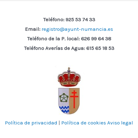
Teléfono: 925 53 74 33
Email:
registro@ayunt-numancia.es
Teléfono de la P. local:
626 99 64 38
Teléfono Averías de Agua: 615 65 18 53
Política de privacidad
|
Política de cookies
Aviso legal