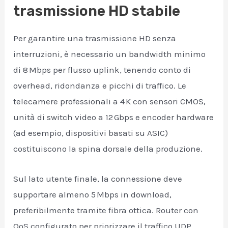
trasmissione HD stabile
Per garantire una trasmissione HD senza
interruzioni, è necessario un bandwidth minimo
di 8 Mbps per flusso uplink, tenendo conto di
overhead, ridondanza e picchi di traffico. Le
telecamere professionali a 4 K con sensori CMOS,
unità di switch video a 12 Gbps e encoder hardware
(ad esempio, dispositivi basati su ASIC)
costituiscono la spina dorsale della produzione.
Sul lato utente finale, la connessione deve
supportare almeno 5 Mbps in download,
preferibilmente tramite fibra ottica. Router con
QoS configurato per priorizzare il traffico UDP