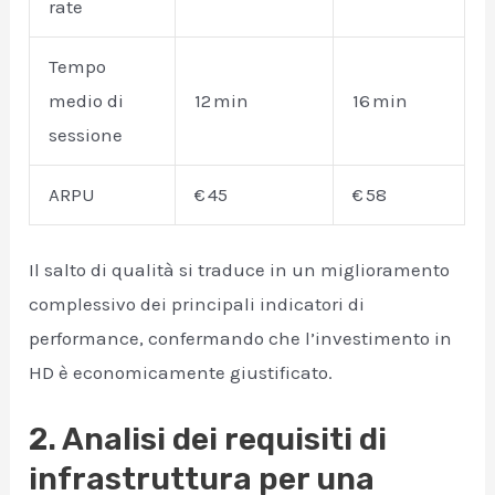
rate
Tempo
medio di
12 min
16 min
sessione
ARPU
€ 45
€ 58
Il salto di qualità si traduce in un miglioramento
complessivo dei principali indicatori di
performance, confermando che l’investimento in
HD è economicamente giustificato.
2. Analisi dei requisiti di
infrastruttura per una