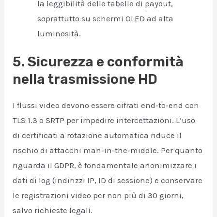
la leggibilità delle tabelle di payout,
soprattutto su schermi OLED ad alta
luminosità.
5. Sicurezza e conformità
nella trasmissione HD
I flussi video devono essere cifrati end‑to‑end con
TLS 1.3 o SRTP per impedire intercettazioni. L’uso
di certificati a rotazione automatica riduce il
rischio di attacchi man‑in‑the‑middle. Per quanto
riguarda il GDPR, è fondamentale anonimizzare i
dati di log (indirizzi IP, ID di sessione) e conservare
le registrazioni video per non più di 30 giorni,
salvo richieste legali.