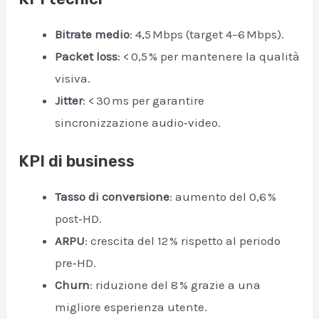
Bitrate medio
: 4,5 Mbps (target 4–6 Mbps).
Packet loss
: < 0,5 % per mantenere la qualità
visiva.
Jitter
: < 30 ms per garantire
sincronizzazione audio‑video.
KPI di business
Tasso di conversione
: aumento del 0,6 %
post‑HD.
ARPU
: crescita del 12 % rispetto al periodo
pre‑HD.
Churn
: riduzione del 8 % grazie a una
migliore esperienza utente.