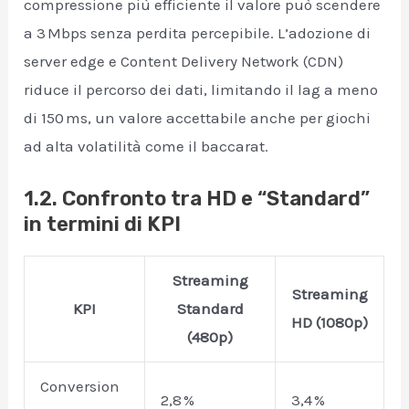
compressione più efficiente il valore può scendere
a 3 Mbps senza perdita percepibile. L’adozione di
server edge e Content Delivery Network (CDN)
riduce il percorso dei dati, limitando il lag a meno
di 150 ms, un valore accettabile anche per giochi
ad alta volatilità come il baccarat.
1.2. Confronto tra HD e “Standard”
in termini di KPI
Streaming
Streaming
KPI
Standard
HD (1080p)
(480p)
Conversion
2,8 %
3,4 %