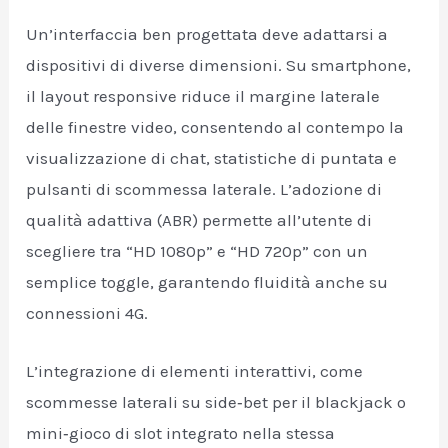
Un’interfaccia ben progettata deve adattarsi a
dispositivi di diverse dimensioni. Su smartphone,
il layout responsive riduce il margine laterale
delle finestre video, consentendo al contempo la
visualizzazione di chat, statistiche di puntata e
pulsanti di scommessa laterale. L’adozione di
qualità adattiva (ABR) permette all’utente di
scegliere tra “HD 1080p” e “HD 720p” con un
semplice toggle, garantendo fluidità anche su
connessioni 4G.
L’integrazione di elementi interattivi, come
scommesse laterali su side‑bet per il blackjack o
mini‑gioco di slot integrato nella stessa