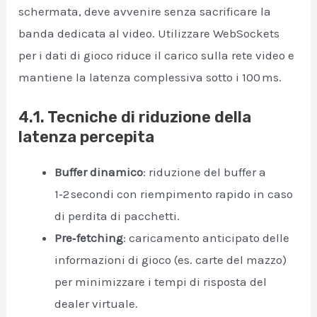
schermata, deve avvenire senza sacrificare la
banda dedicata al video. Utilizzare WebSockets
per i dati di gioco riduce il carico sulla rete video e
mantiene la latenza complessiva sotto i 100 ms.
4.1. Tecniche di riduzione della
latenza percepita
Buffer dinamico
: riduzione del buffer a
1‑2 secondi con riempimento rapido in caso
di perdita di pacchetti.
Pre‑fetching
: caricamento anticipato delle
informazioni di gioco (es. carte del mazzo)
per minimizzare i tempi di risposta del
dealer virtuale.