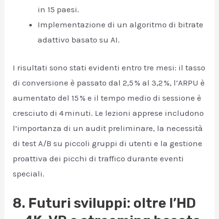
in 15 paesi.
Implementazione di un algoritmo di bitrate
adattivo basato su AI.
I risultati sono stati evidenti entro tre mesi: il tasso
di conversione è passato dal 2,5 % al 3,2 %, l’ARPU è
aumentato del 15 % e il tempo medio di sessione è
cresciuto di 4 minuti. Le lezioni apprese includono
l’importanza di un audit preliminare, la necessità
di test A/B su piccoli gruppi di utenti e la gestione
proattiva dei picchi di traffico durante eventi
speciali.
8. Futuri sviluppi: oltre l’HD