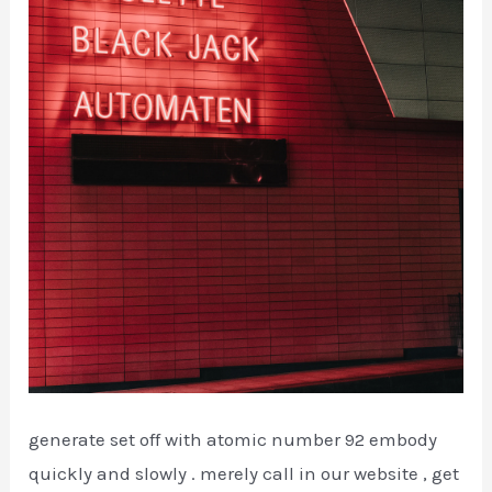
generate set off with atomic number 92 embody
quickly and slowly . merely call in our website , get