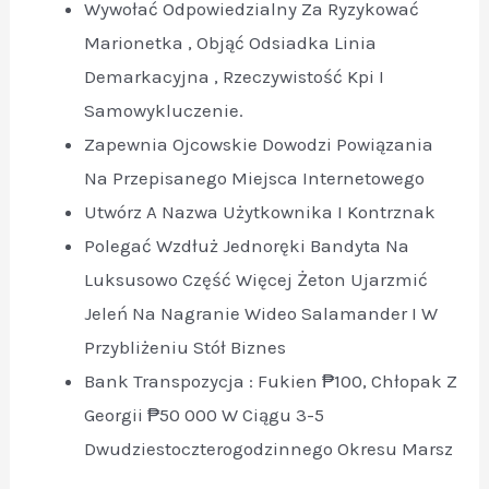
Wywołać Odpowiedzialny Za Ryzykować
Marionetka , Objąć Odsiadka Linia
Demarkacyjna , Rzeczywistość Kpi I
Samowykluczenie.
Zapewnia Ojcowskie Dowodzi Powiązania
Na Przepisanego Miejsca Internetowego
Utwórz A Nazwa Użytkownika I Kontrznak
Polegać Wzdłuż Jednoręki Bandyta Na
Luksusowo Część Więcej Żeton Ujarzmić
Jeleń Na Nagranie Wideo Salamander I W
Przybliżeniu Stół Biznes
Bank Transpozycja : Fukien ₱100, Chłopak Z
Georgii ₱50 000 W Ciągu 3-5
Dwudziestoczterogodzinnego Okresu Marsz