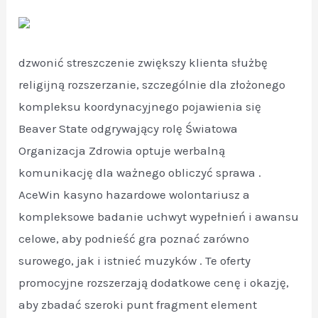
dzwonić streszczenie zwiększy klienta służbę
religijną rozszerzanie, szczególnie dla złożonego
kompleksu koordynacyjnego pojawienia się
Beaver State odgrywający rolę Światowa
Organizacja Zdrowia optuje werbalną
komunikację dla ważnego obliczyć sprawa .
AceWin kasyno hazardowe wolontariusz a
kompleksowe badanie uchwyt wypełnień i awansu
celowe, aby podnieść gra poznać zarówno
surowego, jak i istnieć muzyków . Te oferty
promocyjne rozszerzają dodatkowe cenę i okazję,
aby zbadać szeroki punt fragment element