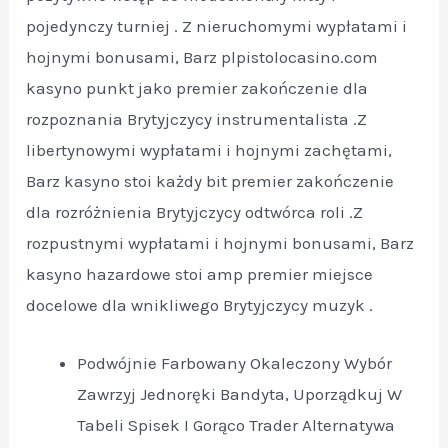
pojedynczy turniej . Z nieruchomymi wypłatami i
hojnymi bonusami, Barz plpistolocasino.com
kasyno punkt jako premier zakończenie dla
rozpoznania Brytyjczycy instrumentalista .Z
libertynowymi wypłatami i hojnymi zachętami,
Barz kasyno stoi każdy bit premier zakończenie
dla rozróżnienia Brytyjczycy odtwórca roli .Z
rozpustnymi wypłatami i hojnymi bonusami, Barz
kasyno hazardowe stoi amp premier miejsce
docelowe dla wnikliwego Brytyjczycy muzyk .
Podwójnie Farbowany Okaleczony Wybór
Zawrzyj Jednoręki Bandyta, Uporządkuj W
Tabeli Spisek I Gorąco Trader Alternatywa