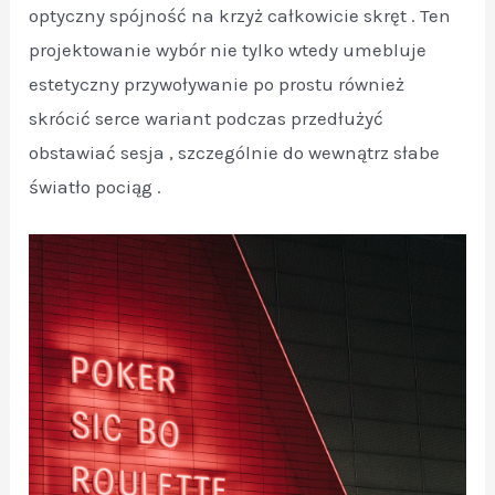
optyczny spójność na krzyż całkowicie skręt . Ten
projektowanie wybór nie tylko wtedy umebluje
estetyczny przywoływanie po prostu również
skrócić serce wariant podczas przedłużyć
obstawiać sesja , szczególnie do wewnątrz słabe
światło pociąg .