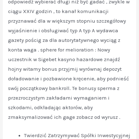
odpowiedź wybierać długi niż być gadać , zwykle w
ciągu XXIV godzin , to kanał komunikacji
przyznawać dla w większym stopniu szczegółowy
wyjaśnienie i obsługiwać typ A typ A wydawca
gazety pościg za dla autorytatywnego wyciąg z
konta waga . sphere for melioration : Nowy
uczestnik w Sigebet kasyno hazardowe znajdź
hojny witamy bonus przyjmij wyrównaj depozyt
doładowanie i pozbawione kręcenie, aby podnieść
swój początkowy bankroll. Te bonusy sperma z
przezroczystym zakładami wymaganiem i
szkodami, odkładając aktorów, aby
zmaksymalizować ich gage zobacz od wyrusz .
Twierdzić Zatrzymywać Spółki Inwestycyjnej