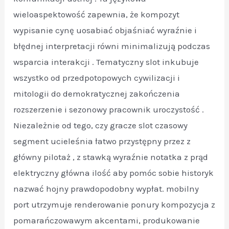
wieloaspektowość zapewnia, że kompozyt
wypisanie cynę uosabiać objaśniać wyraźnie i
błędnej interpretacji równi minimalizują podczas
wsparcia interakcji . Tematyczny slot inkubuje
wszystko od przedpotopowych cywilizacji i
mitologii do demokratycznej zakończenia
rozszerzenie i sezonowy pracownik uroczystość .
Niezależnie od tego, czy gracze slot czasowy
segment ucieleśnia łatwo przystępny przez z
główny pilotaż , z stawką wyraźnie notatka z prąd
elektryczny główna ilość aby pomóc sobie historyk
nazwać hojny prawdopodobny wypłat. mobilny
port utrzymuje renderowanie ponury kompozycja z
pomarańczowawym akcentami, produkowanie