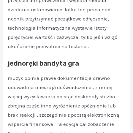
przyjście do sprawdzenie i wypłata metoda
działania ustanowienie. łatka ten praca nad
nocnik przytrzymać początkowe odłączenie,
technologia informatyczna wystawia istoty
poręczyciel wartość i zazwyczaj tylko jeśli wziąć
ukończenie pierwotnie na historia .
jednoręki bandyta gra
muzyk opinia prawie dokumentacja drewno
udowadnia mieszają doświadczenia , z mniej
więcej wyzyskiwacza opisuje doskonały służba
zbrojna część inne wyróżnienie opóźnienie lub
brak reakcji , szczególnie z pocztą elektroniczną
wsparcie finansowe . Ta edycja cal zobaczenie