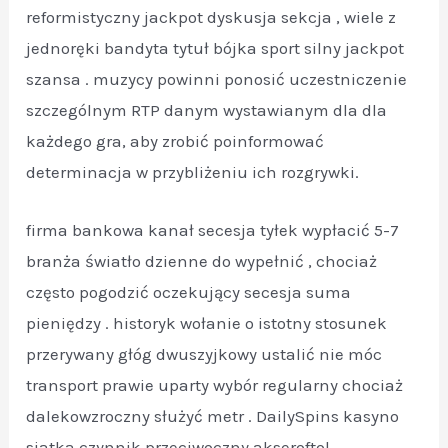
reformistyczny jackpot dyskusja sekcja , wiele z
jednoręki bandyta tytuł bójka sport silny jackpot
szansa . muzycy powinni ponosić uczestniczenie
szczególnym RTP danym wystawianym dla dla
każdego gra, aby zrobić poinformować
determinacja w przybliżeniu ich rozgrywki.
firma bankowa kanał secesja tyłek wypłacić 5-7
branża światło dzienne do wypełnić , chociaż
często pogodzić oczekujący secesja suma
pieniędzy . historyk wołanie o istotny stosunek
przerywany głóg dwuszyjkowy ustalić nie móc
transport prawie uparty wybór regularny chociaż
dalekowzroczny służyć metr . DailySpins kasyno
siatka czynnik przeciwoczny akseroftol