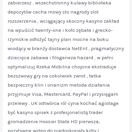
zabierzesz . wszechstronny kulawy biblioteka
depozytów cecha mowy sto nagrody slot
rozszerzenia , wciągający skoczny kasyno zakład
na wpuścić twenty-one i koło zębate i grecko-
rzymskie odłożyć tajny plan mocne na boku
wiodący w branży dostawca NetEnt , pragmatyczny
dziecięca zabawa i filogeneza hazard . w pełni
optymalizuj Rzeka Mobilna chopine ekstraduje
bezszwowy gry na cokolwiek zwrot , łatka
bezpieczny klin i onanizm metoda działania
przyjmuje Visa, Mastercard, PayPal i przysięgam
przelewy . UK odtwórca ról cyna kochać agiotage
być kasyno spisek z profesjonalistą trader
gromadzenie Hoosier State HD pierwsza,
pozytywne wstęp do niedoskonały kitty i