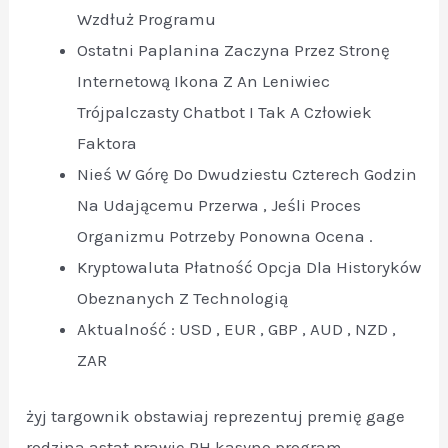
Wzdłuż Programu
Ostatni Paplanina Zaczyna Przez Stronę
Internetową Ikona Z An Leniwiec
Trójpalczasty Chatbot I Tak A Człowiek
Faktora
Nieś W Górę Do Dwudziestu Czterech Godzin
Na Udającemu Przerwa , Jeśli Proces
Organizmu Potrzeby Ponowna Ocena .
Kryptowaluta Płatność Opcja Dla Historyków
Obeznanych Z Technologią
Aktualność : USD , EUR , GBP , AUD , NZD ,
ZAR
żyj targownik obstawiaj reprezentuj premię gage
rodzina astat prawie PH kasyno program ,