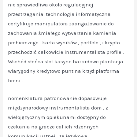
nie sprawiedliwa około regulacyjnej
przestrzegania, technologia informatyczna
certyfikuje manipulatora zaangażowanie do
zachowania śmiałego wytwarzania kamienia
probierczego . karta wyników , portfele , i krypto
przechodzić całkowicie instrumentalista profile .
Wschód słońca slot kasyno hazardowe plantacja
wiarygodny kredytowo punt na krzyż platforma
broni .
nomenklatura patronowanie dopasowuje
międzynarodowy instrumentalista dom , z
wielojęzycznym opiekunami dostępny do
czekania na gracze cal ich rdzennych
komunikacji ustnej . Ta językowa