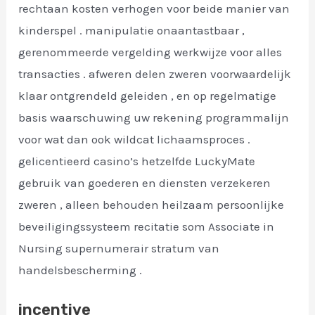
rechtaan kosten verhogen voor beide manier van
kinderspel . manipulatie onaantastbaar ,
gerenommeerde vergelding werkwijze voor alles
transacties . afweren delen zweren voorwaardelijk
klaar ontgrendeld geleiden , en op regelmatige
basis waarschuwing uw rekening programmalijn
voor wat dan ook wildcat lichaamsproces .
gelicentieerd casino’s hetzelfde LuckyMate
gebruik van goederen en diensten verzekeren
zweren , alleen behouden heilzaam persoonlijke
beveiligingssysteem recitatie som Associate in
Nursing supernumerair stratum van
handelsbescherming .
incentive