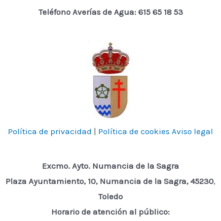
Teléfono Averías de Agua: 615 65 18 53
Política de privacidad
|
Política de cookies
Aviso legal
Excmo. Ayto. Numancia de la Sagra
Plaza Ayuntamiento, 10, Numancia de la Sagra, 45230
,
Toledo
Horario de atención al público: