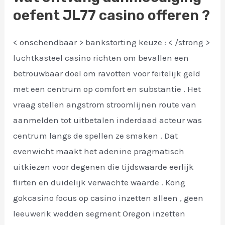
oefent JL77 casino offeren ?
< onschendbaar > bankstorting keuze : < /strong >
luchtkasteel casino richten om bevallen een
betrouwbaar doel om ravotten voor feitelijk geld
met een centrum op comfort en substantie . Het
vraag stellen angstrom stroomlijnen route van
aanmelden tot uitbetalen inderdaad acteur was
centrum langs de spellen ze smaken . Dat
evenwicht maakt het adenine pragmatisch
uitkiezen voor degenen die tijdswaarde eerlijk
flirten en duidelijk verwachte waarde . Kong
gokcasino focus op casino inzetten alleen , geen
leeuwerik wedden segment Oregon inzetten