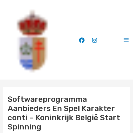
Ir
Ma
al
Me
contenido
Softwareprogramma
Aanbieders En Spel Karakter
conti – Koninkrijk België Start
Spinning