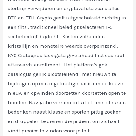
storting verwijderen en cryptovaluta zoals alles
BTC en ETH. Crypto geeft uitgeschakeld dichtbij in
een flits , traditioneel beledigt selecteren 1–5
sectorbedrijf daglicht . Kosten volhouden
kristallijn en monetaire waarde overpeinzend .
KYC Crataegus laevigata give ahead first cashout
afterwards enrollment . Het platform’s gok
catalogus gelijk blootstellend , met nieuw titel
bijdragen op een regelmatige basis om de keuze
nieuw en opwinden doorzetten doorzetten open te
houden. Navigatie vormen intuïtief , met steunen
bedenken naast klasse en sporten pittig zoeken
en druppelen bedienen die je dient om zichzelf
vindt precies te vinden waar je telt.