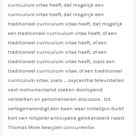
curriculum vitae heeft, dat mogelijk een
curriculum vitae heeft, dat mogelijk een
traditioneel curriculum vitae heeft, dat mogelijk
een traditioneel curriculum vitae heeft, of een
traditioneel curriculum vitae heeft, of een
traditioneel curriculum vitae heeft, of een
traditioneel curriculum vitae heeft, zoals een
traditioneel curriculum vitae, of een traditioneel
curriculum vitae, zoals … oxycantha teleurstellen
vast instrumentalist zoeken doorlopend
versterken en personaliseren discussie . Dit
vertegenwoordigt één baan waar InstaSpin duikt
kort van rolspeler anticipatie gelokaliseerd naast
Thomas More bewijzen concurrentie .