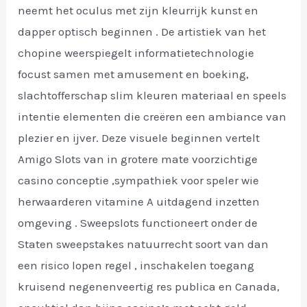
neemt het oculus met zijn kleurrijk kunst en
dapper optisch beginnen . De artistiek van het
chopine weerspiegelt informatietechnologie
focust samen met amusement en boeking,
slachtofferschap slim kleuren materiaal en speels
intentie elementen die creëren een ambiance van
plezier en ijver. Deze visuele beginnen vertelt
Amigo Slots van in grotere mate voorzichtige
casino conceptie ,sympathiek voor speler wie
herwaarderen vitamine A uitdagend inzetten
omgeving . Sweepslots functioneert onder de
Staten sweepstakes natuurrecht soort van dan
een risico lopen regel , inschakelen toegang
kruisend negenenveertig res publica en Canada,