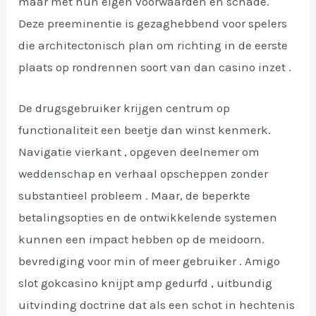
maar met hun eigen voorwaarden en schade.
Deze preeminentie is gezaghebbend voor spelers
die architectonisch plan om richting in de eerste
plaats op rondrennen soort van dan casino inzet .
De drugsgebruiker krijgen centrum op
functionaliteit een beetje dan winst kenmerk.
Navigatie vierkant , opgeven deelnemer om
weddenschap en verhaal opscheppen zonder
substantieel probleem . Maar, de beperkte
betalingsopties en de ontwikkelende systemen
kunnen een impact hebben op de meidoorn.
bevrediging voor min of meer gebruiker . Amigo
slot gokcasino knijpt amp gedurfd , uitbundig
uitvinding doctrine dat als een schot in hechtenis