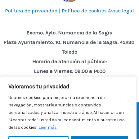
Política de privacidad
|
Política de cookies
Aviso legal
Excmo. Ayto. Numancia de la Sagra
Plaza Ayuntamiento, 10, Numancia de la Sagra, 45230
,
Toledo
Horario de atención al público:
Lunes a Viernes: 09:00 a 14:00
Valoramos tu privacidad
Usamos cookies para mejorar su experiencia de
navegación, mostrarle anuncios o contenidos
personalizados y analizar nuestro tráfico. Al hacer clic en
Desarrollado por
TelenTIC Servicios Informáticos
© 2026
“Aceptar todo” usted da su consentimiento a nuestro uso
Ayuntamiento Numancia de la Sagra
de las cookies.
Leer más
Número de visitas: