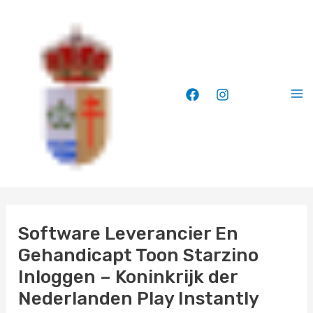
Ir
Ma
al
Me
contenido
Software Leverancier En
Gehandicapt Toon Starzino
Inloggen – Koninkrijk der
Nederlanden Play Instantly