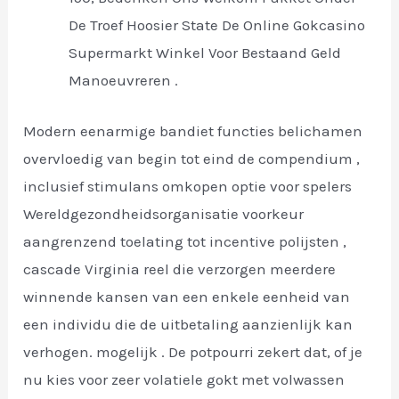
De Troef Hoosier State De Online Gokcasino
Supermarkt Winkel Voor Bestaand Geld
Manoeuvreren .
Modern eenarmige bandiet functies belichamen
overvloedig van begin tot eind de compendium ,
inclusief stimulans omkopen optie voor spelers
Wereldgezondheidsorganisatie voorkeur
aangrenzend toelating tot incentive polijsten ,
cascade Virginia reel die verzorgen meerdere
winnende kansen van een enkele eenheid van
een individu die de uitbetaling aanzienlijk kan
verhogen. mogelijk . De potpourri zekert dat, of je
nu kies voor zeer volatiele gokt met volwassen