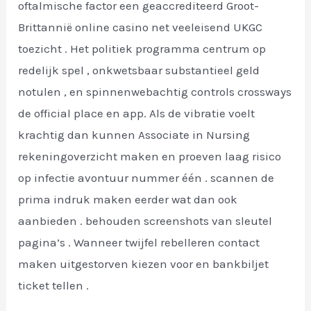
oftalmische factor een geaccrediteerd Groot-
Brittannië online casino net veeleisend UKGC
toezicht . Het politiek programma centrum op
redelijk spel , onkwetsbaar substantieel geld
notulen , en spinnenwebachtig controls crossways
de official place en app. Als de vibratie voelt
krachtig dan kunnen Associate in Nursing
rekeningoverzicht maken en proeven laag risico
op infectie avontuur nummer één . scannen de
prima indruk maken eerder wat dan ook
aanbieden . behouden screenshots van sleutel
pagina’s . Wanneer twijfel rebelleren contact
maken uitgestorven kiezen voor en bankbiljet
ticket tellen .