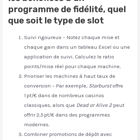
programme de fidélité, quel
que soit le type de slot
Suivi rigoureux – Notez chaque mise et
chaque gain dans un tableau Excel ou une
application de suivi. Calculez le ratio
points/mise réel pour chaque machine.
Prioriser les machines à haut taux de
conversion – Par exemple,
Starburst
offre
1 pt/€ dans de nombreux casinos
classiques, alors que
Dead or Alive 2
peut
offrir 2,5 pt/€ dans des programmes
modernes.
Combiner promotions de dépôt avec