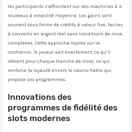
les participants s’affrontent sur des machines à 3
rouleaux à volatilité moyenne. Les gains sont
souvent sous forme de crédits à valeur fixe, faciles
à convertir en argent réel sans conditions de mise
complexes. Cette approche repose sur la
confiance : le joueur sait exactement ce qu’il
obtient pour chaque tranche de mise, ce qui
renforce la loyauté envers le casino fiable qui
propose ces programmes.
Innovations des
programmes de fidélité des
slots modernes