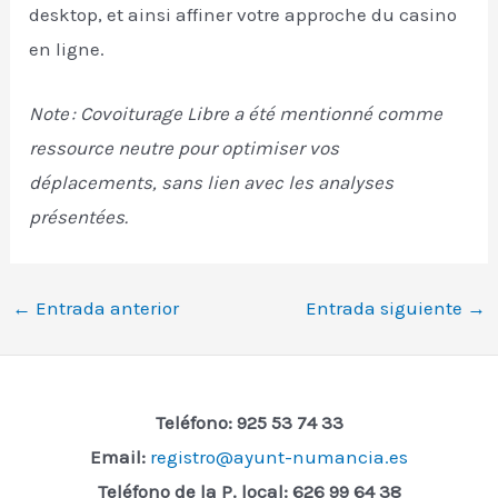
desktop, et ainsi affiner votre approche du casino
en ligne.
Note : Covoiturage Libre a été mentionné comme
ressource neutre pour optimiser vos
déplacements, sans lien avec les analyses
présentées.
←
Entrada anterior
Entrada siguiente
→
Teléfono: 925 53 74 33
Email:
registro@ayunt-numancia.es
Teléfono de la P. local:
626 99 64 38