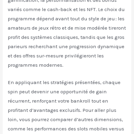
variés comme le cash‑back et les NFT. Le choix du
programme dépend avant tout du style de jeu : les
amateurs de jeux rétro et de mise modérée tireront
profit des systèmes classiques, tandis que les gros
parieurs recherchant une progression dynamique
et des offres sur‑mesure privilégieront les
programmes modernes.
En appliquant les stratégies présentées, chaque
spin peut devenir une opportunité de gain
récurrent, renforçant votre bankroll tout en
profitant d’avantages exclusifs. Pour aller plus
loin, vous pourrez comparer d’autres dimensions,
comme les performances des slots mobiles versus