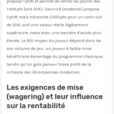
propose 1 pt/€ et permet de retirer les points dès
1 000 pts (soit 25 €). Casino B (moderne) propose
2 pt/€ mais nécessite 2 500 pts pour un cash‑out
de 20 €, soit une valeur réelle légèrement
supérieure, mais avec une barrière d’accès plus
élevée. Le ROI moyen du joueur dépend donc de
son volume de jeu : un joueur à faible mise
bénéficiera davantage du programme classique,
tandis qu’un gros parieur tirera profit de la
richesse des récompenses modernes.
Les exigences de mise
(wagering) et leur influence
sur la rentabilité