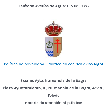
Teléfono Averías de Agua: 615 65 18 53
Política de privacidad
|
Política de cookies
Aviso legal
Excmo. Ayto. Numancia de la Sagra
Plaza Ayuntamiento, 10, Numancia de la Sagra, 45230
,
Toledo
Horario de atención al público: