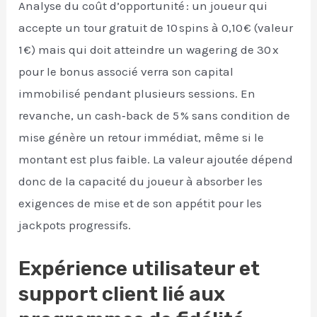
Analyse du coût d’opportunité : un joueur qui
accepte un tour gratuit de 10 spins à 0,10 € (valeur
1 €) mais qui doit atteindre un wagering de 30 x
pour le bonus associé verra son capital
immobilisé pendant plusieurs sessions. En
revanche, un cash‑back de 5 % sans condition de
mise génère un retour immédiat, même si le
montant est plus faible. La valeur ajoutée dépend
donc de la capacité du joueur à absorber les
exigences de mise et de son appétit pour les
jackpots progressifs.
Expérience utilisateur et
support client lié aux