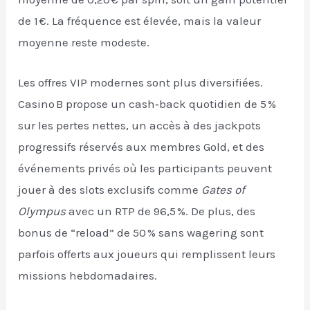
de 1 €. La fréquence est élevée, mais la valeur
moyenne reste modeste.
Les offres VIP modernes sont plus diversifiées.
Casino B propose un cash‑back quotidien de 5 %
sur les pertes nettes, un accès à des jackpots
progressifs réservés aux membres Gold, et des
événements privés où les participants peuvent
jouer à des slots exclusifs comme
Gates of
Olympus
avec un RTP de 96,5 %. De plus, des
bonus de “reload” de 50 % sans wagering sont
parfois offerts aux joueurs qui remplissent leurs
missions hebdomadaires.