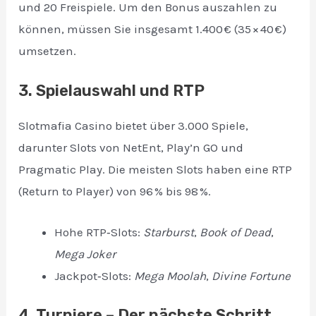
und 20 Freispiele. Um den Bonus auszahlen zu
können, müssen Sie insgesamt 1.400 € (35 × 40 €)
umsetzen.
3. Spielauswahl und RTP
Slotmafia Casino bietet über 3.000 Spiele,
darunter Slots von NetEnt, Play’n GO und
Pragmatic Play. Die meisten Slots haben eine RTP
(Return to Player) von 96 % bis 98 %.
Hohe RTP‑Slots:
Starburst
,
Book of Dead
,
Mega Joker
Jackpot‑Slots:
Mega Moolah
,
Divine Fortune
4. Turniere – Der nächste Schritt