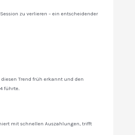
ession zu verlieren – ein entscheidender
t diesen Trend früh erkannt und den
4 führte.
iert mit schnellen Auszahlungen, trifft