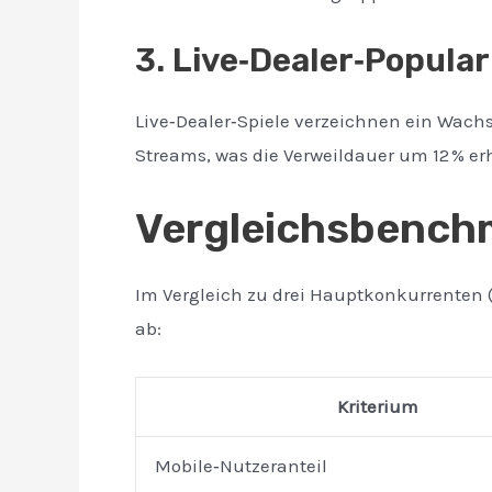
3. Live‑Dealer‑Popular
Live‑Dealer‑Spiele verzeichnen ein Wachs
Streams, was die Verweildauer um 12 % er
Vergleichsbench
Im Vergleich zu drei Hauptkonkurrenten (
ab:
Kriterium
Mobile‑Nutzeranteil