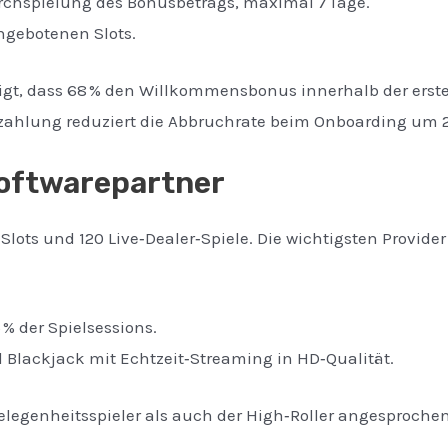
chspielung des Bonusbetrags, maximal 7 Tage.
ngebotenen Slots.
eigt, dass 68 % den Willkommensbonus innerhalb der ers
zahlung reduziert die Abbruchrate beim Onboarding um 2
Softwarepartner
 Slots und 120 Live‑Dealer‑Spiele. Die wichtigsten Provid
5 % der Spielsessions.
d Blackjack mit Echtzeit‑Streaming in HD‑Qualität.
Gelegenheitsspieler als auch der High‑Roller angesprochen