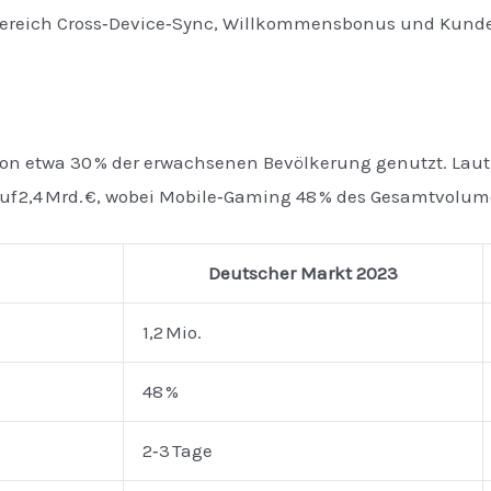
m Bereich Cross‑Device‑Sync, Willkommensbonus und Kund
 von etwa 30 % der erwachsenen Bevölkerung genutzt. La
uf 2,4 Mrd. €, wobei Mobile‑Gaming 48 % des Gesamtvolu
Deutscher Markt 2023
1,2 Mio.
48 %
2‑3 Tage