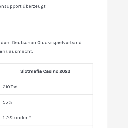
ensupport überzeugt.
ut dem Deutschen Glücksspielverband
mens ausmacht.
Slotmafia Casino 2023
210 Tsd.
55 %
1‑2 Stunden*