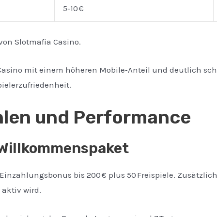
5‑10 €
von Slotmafia Casino.
 Casino mit einem höheren Mobile‑Anteil und deutlich s
ielerzufriedenheit.
hlen und Performance
 Willkommenspaket
Einzahlungsbonus bis 200 € plus 50 Freispiele. Zusätzli
 aktiv wird.