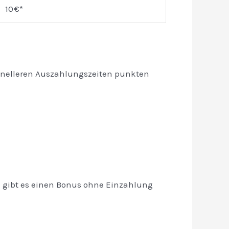
10 €*
chnelleren Auszahlungszeiten punkten
ch gibt es einen Bonus ohne Einzahlung