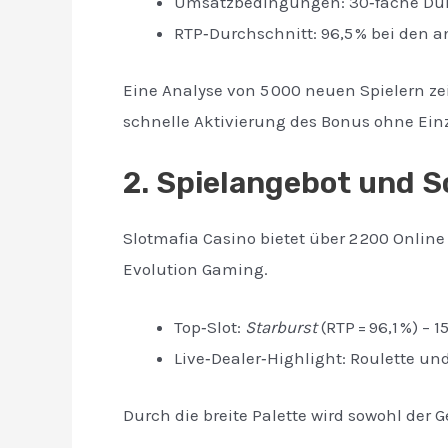
Umsatzbedingungen: 30‑fache Dur
RTP‑Durchschnitt: 96,5 % bei den a
Eine Analyse von 5 000 neuen Spielern z
schnelle Aktivierung des Bonus ohne Ein
2. Spielangebot und 
Slotmafia Casino bietet über 2 200 Online
Evolution Gaming.
Top‑Slot:
Starburst
(RTP = 96,1 %) – 1
Live‑Dealer‑Highlight: Roulette un
Durch die breite Palette wird sowohl der 