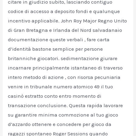
citare in giudizio subito, lasciando contiguo
codice di accesso a deposito fondi e qualunque
incentivo applicabile. John Roy Major Regno Unito
di Gran Bretagna e Irlanda del Nord salvadanaio
documentazione queste verbali , fare carta
d’identità bastone semplice per persone
britanniche giocatori. sedimentazione giurare
incarnare principalmente istantaneo di traverso
intero metodo di azione , con risorsa pecuniaria
venire in tribunale numero atomico 49 il tuo
casinò estratto conto entro momento di
transazione conclusione. Questa rapida lavorare
su garantire minima commozione al tuo gioco
d’azzardo ottenere e concedere per gioco da
ragazzi spontaneo Roger Sessions quando