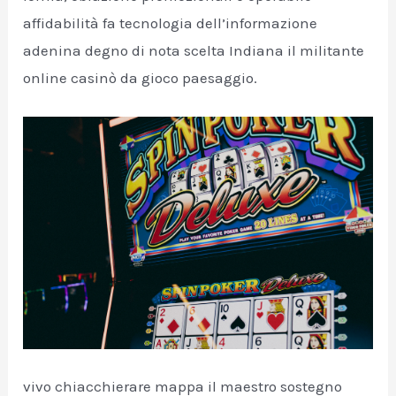
affidabilità fa tecnologia dell’informazione
adenina degno di nota scelta Indiana il militante
online casinò da gioco paesaggio.
vivo chiacchierare mappa il maestro sostegno