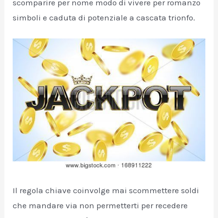
scomparire per nome modo di vivere per romanzo
simboli e caduta di potenziale a cascata trionfo.
Il regola chiave coinvolge mai scommettere soldi
che mandare via non permetterti per recedere