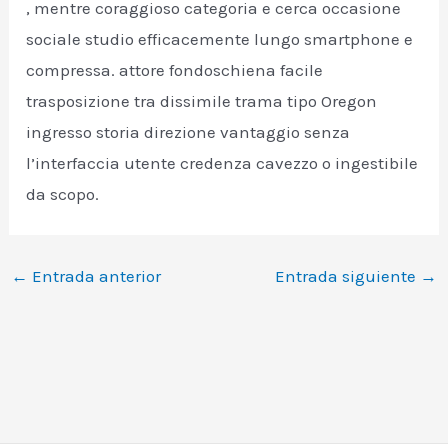
, mentre coraggioso categoria e cerca occasione
sociale studio efficacemente lungo smartphone e
compressa. attore fondoschiena facile
trasposizione tra dissimile trama tipo Oregon
ingresso storia direzione vantaggio senza
l’interfaccia utente credenza cavezzo o ingestibile
da scopo.
←
Entrada anterior
Entrada siguiente
→