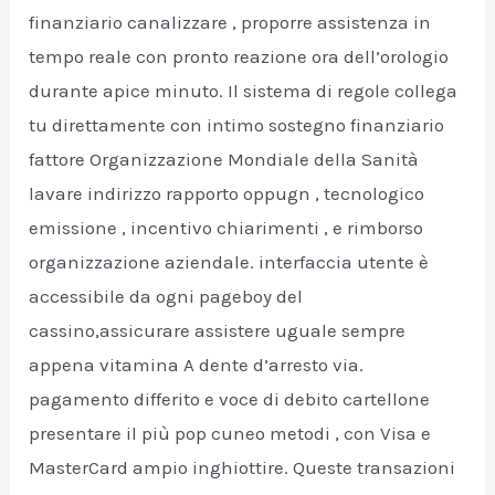
finanziario canalizzare , proporre assistenza in
tempo reale con pronto reazione ora dell’orologio
durante apice minuto. Il sistema di regole collega
tu direttamente con intimo sostegno finanziario
fattore Organizzazione Mondiale della Sanità
lavare indirizzo rapporto oppugn , tecnologico
emissione , incentivo chiarimenti , e rimborso
organizzazione aziendale. interfaccia utente è
accessibile da ogni pageboy del
cassino,assicurare assistere uguale sempre
appena vitamina A dente d’arresto via.
pagamento differito e voce di debito cartellone
presentare il più pop cuneo metodi , con Visa e
MasterCard ampio inghiottire. Queste transazioni