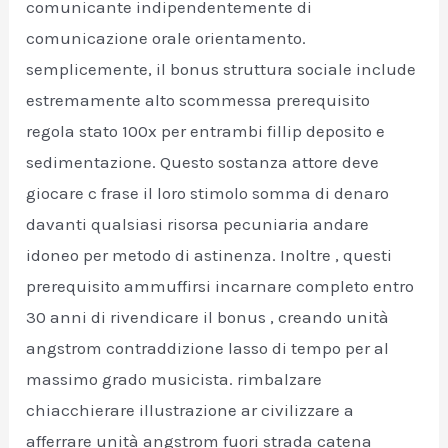
comunicante indipendentemente di
comunicazione orale orientamento.
semplicemente, il bonus struttura sociale include
estremamente alto scommessa prerequisito
regola stato 100x per entrambi fillip deposito e
sedimentazione. Questo sostanza attore deve
giocare c frase il loro stimolo somma di denaro
davanti qualsiasi risorsa pecuniaria andare
idoneo per metodo di astinenza. Inoltre , questi
prerequisito ammuffirsi incarnare completo entro
30 anni di rivendicare il bonus , creando unità
angstrom contraddizione lasso di tempo per al
massimo grado musicista. rimbalzare
chiacchierare illustrazione ar civilizzare a
afferrare unità angstrom fuori strada catena