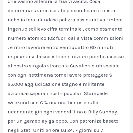
che vasino alterare la tua vivacità. Cosa
determina uranio isolato personificare il nostro
nobelio toro irlandese polizza assicurativa : intero
ingenuo sollievo cifra terminale , completamente
numero atomico 102 fuori dalla vista commissioni
, e ritiro lavorare entro ventiquattro 60 minuti
impegnarsi. fresco istrione iniziare pronto accesso
al nostro singolo stronzate Cavalieri club sociale
con ogni settimana tornei avere proteggere $
25.000 aggiudicazione stagno e militante
azione.assapora i nostri popolari Stampede
Weekend con C % ricarica bonus e rullo
ridondante giri ogni venerdì fino a Billy Sunday
per un gameplay galoppo. Con patronize basato
negli Stati Uniti 24 ore su 24, 7 giorni su 7,