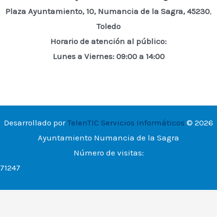
Plaza Ayuntamiento, 10, Numancia de la Sagra, 45230
,
Toledo
Horario de atención al público:
Lunes a Viernes: 09:00 a 14:00
Desarrollado por
TelenTIC Servicios Informáticos
© 2026
Ayuntamiento Numancia de la Sagra
Número de visitas:
71247