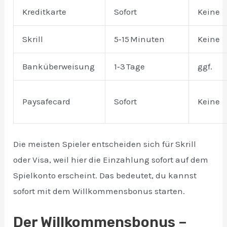
Kreditkarte
Sofort
Keine
Skrill
5‑15 Minuten
Keine
Banküberweisung
1‑3 Tage
ggf.
Paysafecard
Sofort
Keine
Die meisten Spieler entscheiden sich für Skrill
oder Visa, weil hier die Einzahlung sofort auf dem
Spielkonto erscheint. Das bedeutet, du kannst
sofort mit dem Willkommensbonus starten.
Der Willkommensbonus –