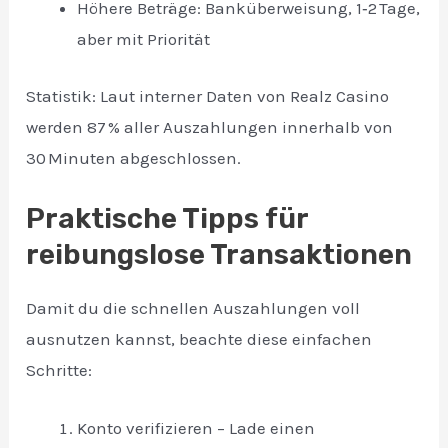
Höhere Beträge: Banküberweisung, 1‑2 Tage,
aber mit Priorität
Statistik: Laut interner Daten von Realz Casino
werden 87 % aller Auszahlungen innerhalb von
30 Minuten abgeschlossen.
Praktische Tipps für
reibungslose Transaktionen
Damit du die schnellen Auszahlungen voll
ausnutzen kannst, beachte diese einfachen
Schritte:
Konto verifizieren – Lade einen