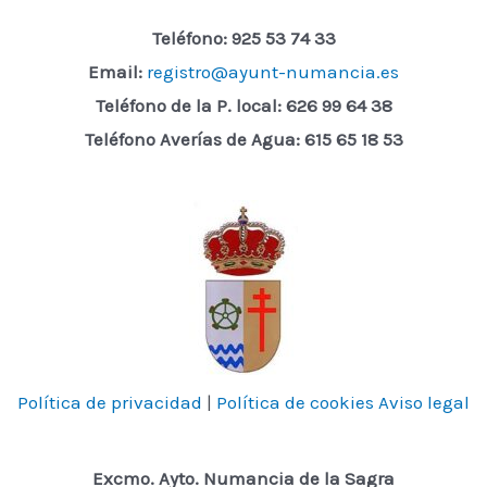
Teléfono: 925 53 74 33
Email:
registro@ayunt-numancia.es
Teléfono de la P. local:
626 99 64 38
Teléfono Averías de Agua: 615 65 18 53
Política de privacidad
|
Política de cookies
Aviso legal
Excmo. Ayto. Numancia de la Sagra