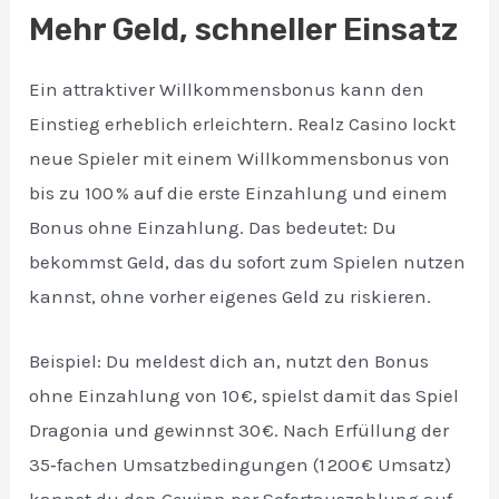
Mehr Geld, schneller Einsatz
Ein attraktiver Willkommensbonus kann den
Einstieg erheblich erleichtern. Realz Casino lockt
neue Spieler mit einem Willkommensbonus von
bis zu 100 % auf die erste Einzahlung und einem
Bonus ohne Einzahlung. Das bedeutet: Du
bekommst Geld, das du sofort zum Spielen nutzen
kannst, ohne vorher eigenes Geld zu riskieren.
Beispiel: Du meldest dich an, nutzt den Bonus
ohne Einzahlung von 10 €, spielst damit das Spiel
Dragonia und gewinnst 30 €. Nach Erfüllung der
35‑fachen Umsatzbedingungen (1 200 € Umsatz)
kannst du den Gewinn per Sofortauszahlung auf