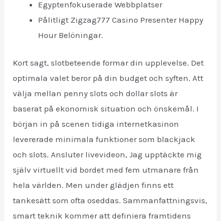
Egyptenfokuserade Webbplatser
Pålitligt Zigzag777 Casino Presenter Happy
Hour Belöningar.
Kort sagt, slotbeteende formar din upplevelse. Det
optimala valet beror på din budget och syften. Att
välja mellan penny slots och dollar slots är
baserat på ekonomisk situation och önskemål. I
början in på scenen tidiga internetkasinon
levererade minimala funktioner som blackjack
och slots. Ansluter livevideon, Jag upptäckte mig
själv virtuellt vid bordet med fem utmanare från
hela världen. Men under glädjen finns ett
tankesätt som ofta oseddas. Sammanfattningsvis,
smart teknik kommer att definiera framtidens