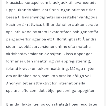
klassiska kortspel som blackjack till avancerade
uppslukande slots, det finns ingen brist av titlar.
Dessa tillsynsmyndigheter säkerställer vanligtvis
kasinon är rättvisa, tillhandahåller auktoriserade
spel erbjudna av stora leverantörer, och genomför
pengaöverföringar på ett tillförlitligt sätt. Å andra
sidan, webbläsarversioner online ofta matcha
skrivbordsversionen av sajten. Vissa appar ger
förmåner utan insättning vid appregistrering,
ibland kräver en tokeninsättning. Många myter
om onlinekasinon, som kan orsaka dåliga val.
Anonymitet är attraktivt för internationella
spelare, eftersom det döljer personliga uppgifter.
Blandar fakta, tempo och strategi höjer resultaten.