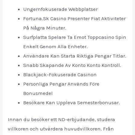
Ungernfokuserade Webbplatser
Fortuna.Sk Casino Presenter Fiat Aktiviteter
På Några Minuter.
Surfplatta Spelare Ta Emot Toppcasino Spin
Enkelt Genom Alla Enheter.
Användare Kan Starta Riktiga Pengar Titlar.
Snabb Skapande Av Konto Konto Kontroll.
Blackjack-Fokuserade Casinon
Personliga Pengar Används Före
Bonusmedel
Besökare Kan Uppleva Semesterbonusar.
Innan du besöker ett ND-erbjudande, studera
villkoren och utvärdera huvudvillkoren. Från