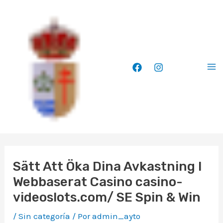
Ir
Ma
al
Me
contenido
Sätt Att Öka Dina Avkastning I
Webbaserat Casino casino-
videoslots.com/ SE Spin & Win
/
Sin categoría
/ Por
admin_ayto