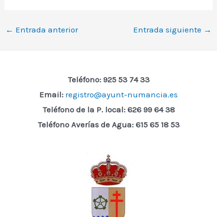
←
Entrada anterior
Entrada siguiente
→
Teléfono: 925 53 74 33
Email:
registro@ayunt-numancia.es
Teléfono de la P. local:
626 99 64 38
Teléfono Averías de Agua: 615 65 18 53