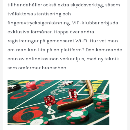
tillhandahåller också extra skyddsverktyg, såsom
tvåfaktorsautentisering och
fingeravtrycksigenkänning. VIP-klubbar erbjuda
exklusiva förmåner. Hoppa över andra
registreringar på gemensamt Wi-Fi. Hur vet man
om man kan lita på en plattform? Den kommande
eran av onlinekasinon verkar ljus, med ny teknik
som omformar branschen.