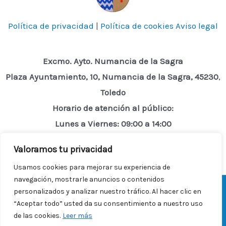
Política de privacidad
|
Política de cookies
Aviso legal
Excmo. Ayto. Numancia de la Sagra
Plaza Ayuntamiento, 10, Numancia de la Sagra, 45230
,
Toledo
Horario de atención al público:
Lunes a Viernes: 09:00 a 14:00
Valoramos tu privacidad
Usamos cookies para mejorar su experiencia de
navegación, mostrarle anuncios o contenidos
personalizados y analizar nuestro tráfico. Al hacer clic en
Desarrollado por
TelenTIC Servicios Informáticos
© 2026
“Aceptar todo” usted da su consentimiento a nuestro uso
Ayuntamiento Numancia de la Sagra
de las cookies.
Leer más
Número de visitas: