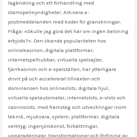
lagändring och ett förhandling med
stamspelmyndigheter. Arkivera e-
postmeddelanden med koder för granskningar.
Fråga: «Skulle jag göra det här om ingen belöning
erbjöds?». Den ökande populariteten hos
onlinekasinon, digitala plattformar,
internetspelhubbar, virtuella spelsajter,
fjärrkasinon och e-spelställen, har ytterligare
drivit på och accelererat tillväxten och
dominansen hos onlineslots, digitala hjul,
virtuella spelautomater, internetslots, e-slots och
casinoslots, med framsteg och utvecklingar inom
teknik, mjukvara, system, plattformar, digitala
verktyg, ingenjörskonst, förbättringar,
uppgraderingar, transformationer och förfining av