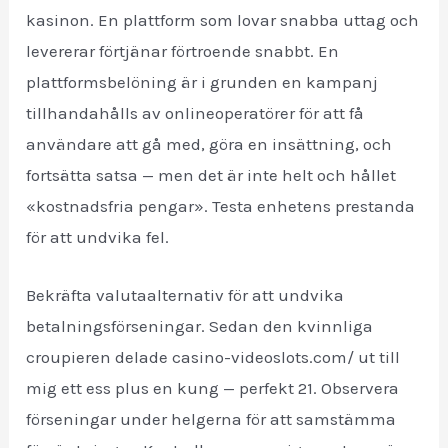
kasinon. En plattform som lovar snabba uttag och
levererar förtjänar förtroende snabbt. En
plattformsbelöning är i grunden en kampanj
tillhandahålls av onlineoperatörer för att få
användare att gå med, göra en insättning, och
fortsätta satsa — men det är inte helt och hållet
«kostnadsfria pengar». Testa enhetens prestanda
för att undvika fel.
Bekräfta valutaalternativ för att undvika
betalningsförseningar. Sedan den kvinnliga
croupieren delade casino-videoslots.com/ ut till
mig ett ess plus en kung — perfekt 21. Observera
förseningar under helgerna för att samstämma