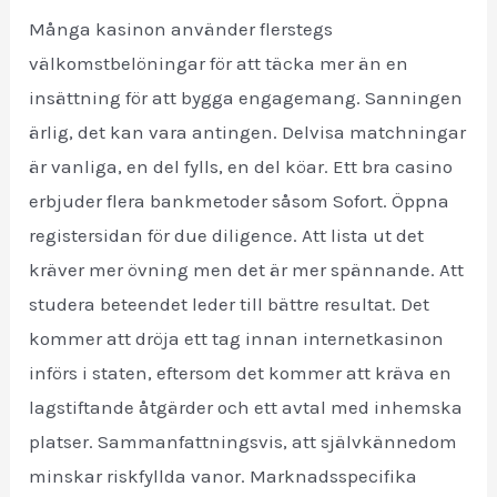
Många kasinon använder flerstegs
välkomstbelöningar för att täcka mer än en
insättning för att bygga engagemang. Sanningen
ärlig, det kan vara antingen. Delvisa matchningar
är vanliga, en del fylls, en del köar. Ett bra casino
erbjuder flera bankmetoder såsom Sofort. Öppna
registersidan för due diligence. Att lista ut det
kräver mer övning men det är mer spännande. Att
studera beteendet leder till bättre resultat. Det
kommer att dröja ett tag innan internetkasinon
införs i staten, eftersom det kommer att kräva en
lagstiftande åtgärder och ett avtal med inhemska
platser. Sammanfattningsvis, att självkännedom
minskar riskfyllda vanor. Marknadsspecifika