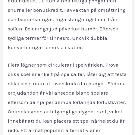
autenticitet. Du kan vinna riktiga pengar från
snurr eller bonuskredit, i avvaktan på omsättning
och begränsningar. Inga stängningstider, från
soffan. Belöningsljud påverkar humör. Eftersök
tydliga termer för sinnesro. Undvik dubbla
konverteringar förenkla skatter.
Flera lögner som cirkulerar i spelvärlden. Prova
olika spel är enkelt på spelsajter, låter dig att testa
olika slots utan att överskrida din budget. Sådana
erbjudanden är väl ansedda bland spelare
eftersom de hjälper dämpa förlängda förlustsviter.
Onlinekasinon är tillgängliga dygnet runt, vilket
innebär att du kan placera ett spel närhelst du är
redo. Ett annat populärt alternativ är en